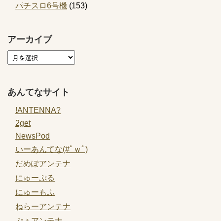
パチスロ6号機
(153)
アーカイブ
あんてなサイト
!ANTENNA?
2get
NewsPod
いーあんてな(#ﾟｗﾟ)
だめぽアンテナ
にゅーぷる
にゅーもふ
ねらーアンテナ
ぷぅアンテナ