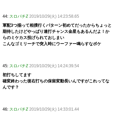
44:
スロパチℤ
2019/10/29(火) 14:23:58.65
軍配3つ揃って相撲行くパターン初めてだったからちょっと
期待したけどやっぱり連打チャンス金星もあるんだよ！か
らのミケカス投げられておしまい
こんなゴミリーチで突入時にウーファー鳴らすなボケ
45:
スロパチℤ
2019/10/29(火) 14:24:39.54
初打ちしてます
確変終わった後右打ちの保留変動長いんですがこれってな
んです？
46:
スロパチℤ
2019/10/29(火) 14:33:01.44