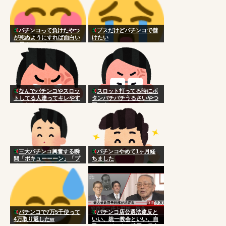
パチンコって負けたやつ
ブスだけどパチンコで儲
が死ぬようにすれば面白い
けたい
と思うんだが
なんでパチンコやスロッ
スロット打ってる時にボ
トしてる人達ってキレやす
タンバチバチうるさいやつ
いんだろ
死ねよ
三大パチンコ興奮する瞬
パチンコやめて1ヶ月経
間「ポキューーーン」「プ
ちました
チュン！！！！…」
パチンコで7万5千使って
パチンコ店公選法違反と
4万取り返したw
いい、統一教会といい、自
民ってどこまで韓国に侵食