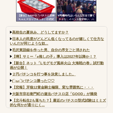
【新台】SANYO「パチスロ邪神
4号機時代はいろんな方法で勝て
ちゃんドロップキック」公式試
たよな…イベント設定狙い、ハ
打動画公開！演出の作り込みい
イエナ、超技術介入機、新装狙
いなｗｗｗ
い…
高校生の夏休み、どうしてますか？
日本人の民度がどんどん低くなってるのが嬉しくて仕方な
いんだが同じような奴...
毛沢東語録を作った男、自分の序文ごと消された
【噂】サミー「e推しの子」導入は2027年以降か！？
【新台】ネット「Lモグモグ風林火山 大海戦の巻」試打動
画が公開！
２円パチンコを打つ事を決意しました。
(´;ω;`)パチンコ勝った♡♡
【悲報】牙狼12黄金騎士極限、変な雰囲気に・・・
大阪市宗右衛門町の違法パチスロ店「GOOD」が摘発
【北斗転生2も落ちた？】最近のパチスロ型式試験はミミズ
的な何かが通りにく...
【実戦報告】e黄門ちゃま寿限無 初日の評判まとめ！コン