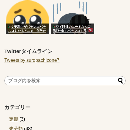
されてんだよｗｗｗｗｗｗ
ｗｗｗ
女子高生がパチンコパチ
ワイ以外のニートなんG
スロをやるアニメ、何故か
民｢外食！パチンコ！風
ない
俗！｣←バイタリティ凄い
よな
Twitterタイムライン
Tweets by suropachizone7
カテゴリー
定期
(3)
未分類
(48)