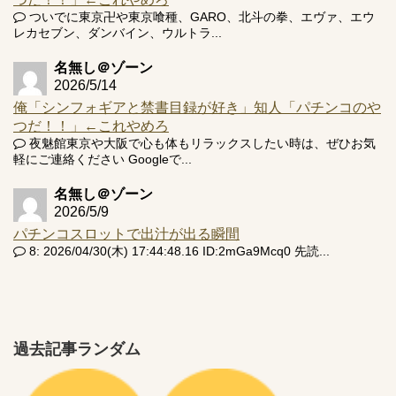
ついでに東京卍や東京喰種、GARO、北斗の拳、エヴァ、エウ
レカセブン、ダンバイン、ウルトラ...
名無し＠ゾーン
2026/5/14
俺「シンフォギアと禁書目録が好き」知人「パチンコのや
つだ！！」←これやめろ
夜魅館東京や大阪で心も体もリラックスしたい時は、ぜひお気
軽にご連絡ください Googleで...
名無し＠ゾーン
2026/5/9
パチンコスロットで出汁が出る瞬間
8: 2026/04/30(木) 17:44:48.16 ID:2mGa9Mcq0 先読...
過去記事ランダム