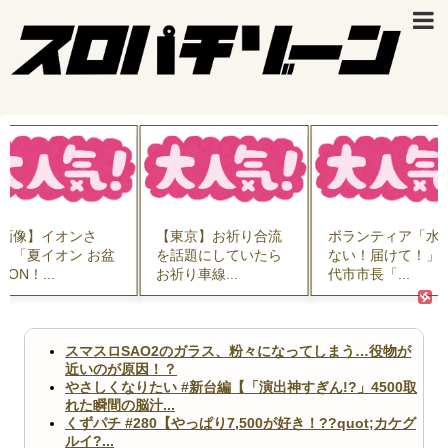
画像】イオンさ
【東京】お祈り合流
ボランティア「水
、「夏イオン お盆
を話題にしていたら
ない！届けて！」
BON！...
お祈り車線...
代市市長「...
スマスロSAO2のガラス、粉々になってしまう…役物が
近いのが原因！？
やさしくなりたい #新台編【「演出神すぎん!?」4500取
れた瞬間の脳汁...
くずパチ #280【やっぱり7,500が好き！??quot;カケグ
ルイ?...