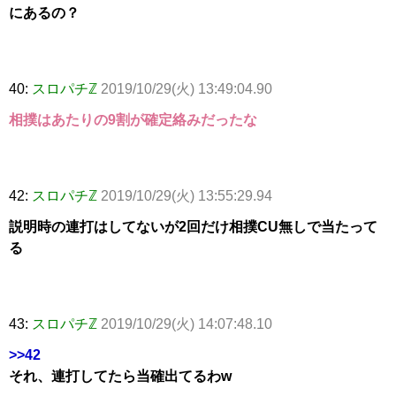
にあるの？
40:
スロパチℤ
2019/10/29(火) 13:49:04.90
相撲はあたりの9割が確定絡みだったな
42:
スロパチℤ
2019/10/29(火) 13:55:29.94
説明時の連打はしてないが2回だけ相撲CU無しで当たって
る
43:
スロパチℤ
2019/10/29(火) 14:07:48.10
>>42
それ、連打してたら当確出てるわw