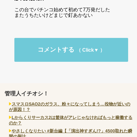
この台でパチンコ始めて初めて7万発だした
またうちたいけどまじで釘あかない
コメントする
管理人イチオシ！
スマスロSAO2のガラス、粉々になってしまう…役物が近いの
が原因！？
Lからくりサーカス2は筐体がアレじゃなければもっと稼働する
のか？
やさしくなりたい #新台編【「演出神すぎん!?」4500取れた瞬
間の脳汁...