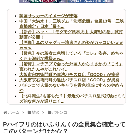
けど社会勉強で少しやってみ
今年はすでに379店舗も廃業
ツー
るか」←これが全ての始まり
してしまう
だった
ル
韓国サッカーのイメージが墜落
中国「大洪水！」三峡ダム「決壊危機」台風13号「三峡
直撃確定」日本「最も...
【新台】ネット「Lモグモグ風林火山 大海戦の巻」試打
動画が公開！
【画像】真のジャグラー演者さんの姿がカッコいいｗｗ
ｗｗｗ
【緊急】今の若者に急増している『コレ』依存、めちゃ
くちゃ深刻な模様w w...
【驚愕】マチアプで会った外国人からまさかの『こう』
言われたんやがこれワイ...
大阪市宗右衛門町の違法パチスロ店「GOOD」が摘発
大阪市宗右衛門町の違法パチスロ店「GOOD」が摘発
パチンコで人気のないキャラを青色担当にするのやめろ
や
【北斗転生2も落ちた？】最近のパチスロ型式試験はミミ
ズ的な何かが通りにく...
無職のパチンコカス(22)なんやが、ワイの人生どれくら
いヤバいか教えて？...
ホーム
雑談
パチンコ
AngelBeats!とかいうクソアニメの思い出ｗｗｗ
Pハイフリのはいふりんくの全員集合確定って
このパターンだけかな？