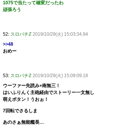
1075で当たって確変だったわ
頑張ろう
52:
スロパチℤ
2019/10/29(火) 15:03:34.94
>>48
おめー
53:
スロパチℤ
2019/10/29(火) 15:09:09.18
ウーファー先読み+南無三！
はいふりんく主砲経由でストーリー一文無し
萌えボタン！うおぉ！
7回転でさるしま
あのさぁ無能艦長…