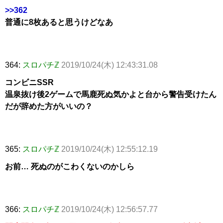
>>362
普通に8枚あると思うけどなあ
364:
スロパチℤ
2019/10/24(木) 12:43:31.08
コンビニSSR
温泉抜け後2ゲームで馬鹿死ぬ気かよと台から警告受けたん
だが辞めた方がいいの？
365:
スロパチℤ
2019/10/24(木) 12:55:12.19
お前… 死ぬのがこわくないのかしら
366:
スロパチℤ
2019/10/24(木) 12:56:57.77