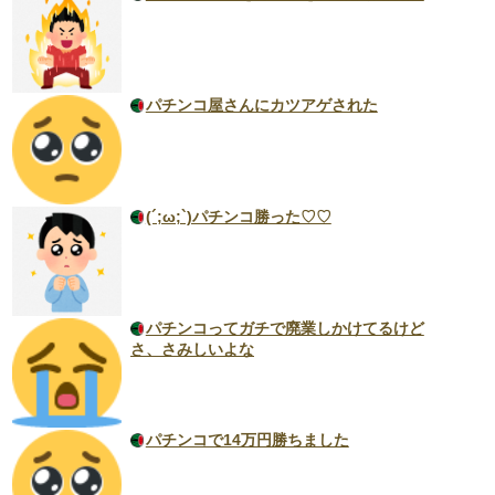
パチンコ屋さんにカツアゲされた
(´;ω;`)パチンコ勝った♡♡
パチンコってガチで廃業しかけてるけど
さ、さみしいよな
パチンコで14万円勝ちました