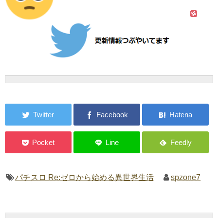
パチスロ Re:ゼロから始める異世界生活
spzone7