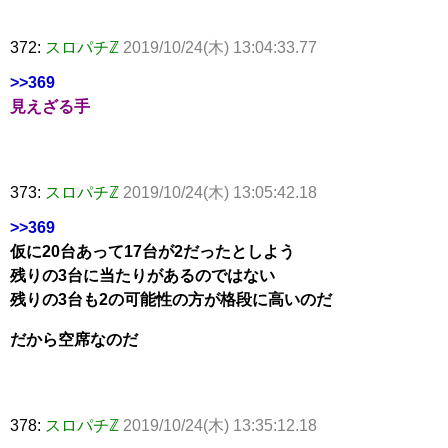
372:
スロパチℤ
2019/10/24(木) 13:04:33.77
>>369
見えざる手
373:
スロパチℤ
2019/10/24(木) 13:05:42.18
>>369
仮に20台あって17台が2だったとしよう
残りの3台に当たりがあるのではない
残りの3台も2の可能性の方が格段に高いのだ
だから空席なのだ
378:
スロパチℤ
2019/10/24(木) 13:35:12.18