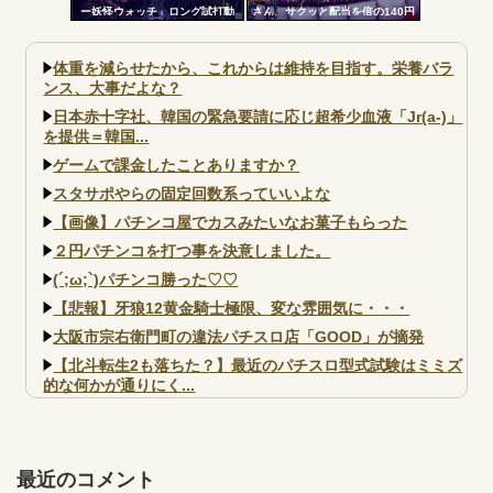
ー妖怪ウォッチ」ロング試打動
さん、サクッと配当を倍の140円
画&反応まとめ！妖怪ウォッチ世
に爆上げ。ストップ高へ【株価
代がパチンコデビューしまくり
飛行隊】
そうな予感
体重を減らせたから、これからは維持を目指す。栄養バラ
ンス、大事だよな？
日本赤十字社、韓国の緊急要請に応じ超希少血液「Jr(a-)」
を提供＝韓国...
ゲームで課金したことありますか？
スタサポやらの固定回数系っていいよな
【画像】パチンコ屋でカスみたいなお菓子もらった
２円パチンコを打つ事を決意しました。
(´;ω;`)パチンコ勝った♡♡
【悲報】牙狼12黄金騎士極限、変な雰囲気に・・・
大阪市宗右衛門町の違法パチスロ店「GOOD」が摘発
【北斗転生2も落ちた？】最近のパチスロ型式試験はミミズ
的な何かが通りにく...
【実戦報告】e黄門ちゃま寿限無 初日の評判まとめ！コン
プ報告あり！弱予告...
アズールレーン スロット評価はコイン持ちの悪い疑似ボ天
最近のコメント
井の軽い絆？