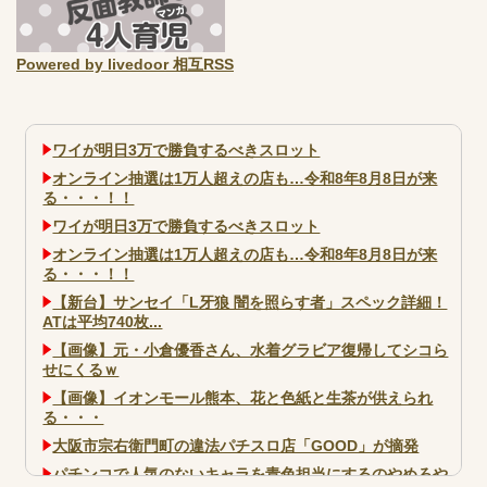
Powered by livedoor 相互RSS
ワイが明日3万で勝負するべきスロット
オンライン抽選は1万人超えの店も…令和8年8月8日が来
る・・・！！
ワイが明日3万で勝負するべきスロット
オンライン抽選は1万人超えの店も…令和8年8月8日が来
る・・・！！
【新台】サンセイ「L牙狼 闇を照らす者」スペック詳細！
ATは平均740枚...
【画像】元・小倉優香さん、水着グラビア復帰してシコら
せにくるｗ
【画像】イオンモール熊本、花と色紙と生茶が供えられ
る・・・
大阪市宗右衛門町の違法パチスロ店「GOOD」が摘発
パチンコで人気のないキャラを青色担当にするのやめろや