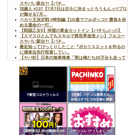
スヤバい新台?!【パチ...
頂越人 #137【7月7日は北斗に決まっとろうもんッ!!プロ
が魅せる7月...
ペカり王決定戦 #特別編【1G連でフルボッコ!! 勝負を決
める運命の一打...
【戦国乙女5】待望の黄金カットイン【パチらぶっ!!】
【スマスロとんでもスキルで異世界放浪メシ】フルコー
スヤバい新台?!【パチ...
最近知ってびっくりしたこと『ポカリスエットを作るの
に億単位先行投資してい...
【ヤバ杉】日本の無車検車「実は俺たち20万台も走って
ますｗ」←これどうす...
【閲覧注意】俺が近くにいると機械が壊れるんだけどさ
【画像】ペプシコーラ社、「こういうのでいいんだよ」
な新商品を発売
コテ
リン
P新型コロナウィルス
【悲報】パチンコ業界さん、
- 固
今年はすでに379店舗も廃業
してしまう
定リ
Powered by livedoor 相互RSS
ンク
自動
更新
【期間限定】MGS動画が100
パチンコ1パチうちまくって