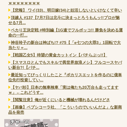
ｗｗｗｗｗｗｗｗ
【悲報】 ワイ(33)、明日嫁(34)と妊活しないといけなくて辛い
頂越人 #137【7月7日は北斗に決まっとろうもんッ!!プロが魅
せる7月...
ペカり王決定戦 #特別編【1G連でフルボッコ!! 勝負を決める運
命の一打...
神谷玲子の新台は神ぱち!? #75【「e七つの大罪3」1回転で大
当たり＝...
【戦国乙女5】待望の黄金カットイン【パチらぶっ!!】
【スマスロとんでもスキルで異世界放浪メシ】フルコースヤバ
い新台?!【パチ...
最近知ってびっくりしたこと『ポカリスエットを作るのに億単
位先行投資してい...
【ヤバ杉】日本の無車検車「実は俺たち20万台も走ってます
ｗ」←これどうす...
【閲覧注意】俺が近くにいると機械が壊れるんだけどさ
【画像】ペプシコーラ社、「こういうのでいいんだよ」な新商
品を発売