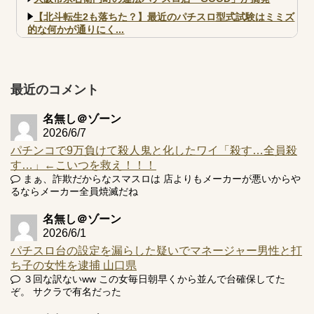
【北斗転生2も落ちた？】最近のパチスロ型式試験はミミズ
的な何かが通りにく...
【実戦報告】e黄門ちゃま寿限無 初日の評判まとめ！コン
プ報告あり！弱予告...
アズールレーン スロット評価はコイン持ちの悪い疑似ボ天
最近のコメント
井の軽い絆？
名無し＠ゾーン
2026/6/7
パチンコで9万負けて殺人鬼と化したワイ「殺す…全員殺
す…」←こいつを救え！！！
Powered by livedoor 相互RSS
まぁ、詐欺だからなスマスロは 店よりもメーカーが悪いからや
るならメーカー全員焼滅だね
名無し＠ゾーン
2026/6/1
パチスロ台の設定を漏らした疑いでマネージャー男性と打
ち子の女性を逮捕 山口県
３回な訳ないww この女毎日朝早くから並んで台確保してた
ぞ。 サクラで有名だった