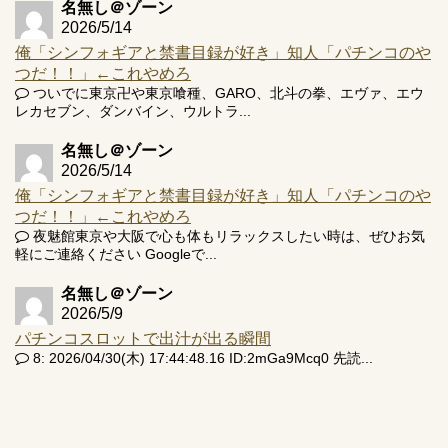
名無し＠ゾーン
2026/5/14
俺「シンフォギアと禁書目録が好き」知人「パチンコのや
つだ！！」←これやめろ
ついでに東京卍や東京喰種、GARO、北斗の拳、エヴァ、エウ
レカセブン、ダンバイン、ウルトラ...
名無し＠ゾーン
2026/5/14
俺「シンフォギアと禁書目録が好き」知人「パチンコのや
つだ！！」←これやめろ
夜魅館東京や大阪で心も体もリラックスしたい時は、ぜひお気
軽にご連絡ください Googleで...
名無し＠ゾーン
2026/5/9
パチンコスロットで出汁が出る瞬間
8: 2026/04/30(木) 17:44:48.16 ID:2mGa9Mcq0 先読...