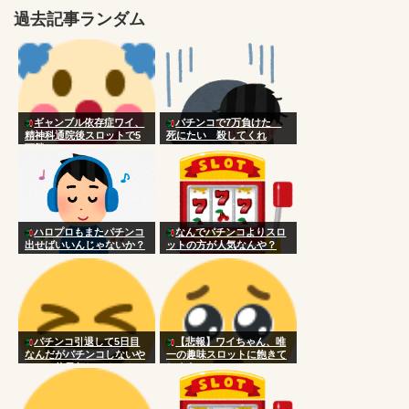
過去記事ランダム
ギャンブル依存症ワイ、
パチンコで7万負けた
精神科通院後スロットで5
死にたい 殺してくれ
万勝ち
ハロプロもまたパチンコ
なんでパチンコよりスロ
出せばいいんじゃないか？
ットの方が人気なんや？
パチンコ引退して5日目
【悲報】ワイちゃん、唯
なんだがパチンコしないや
一の趣味スロットに飽きて
つって休日何してんの？
しまう