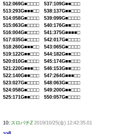
512:069G■□□□□ 537:109G■■□□□
513:293G■■■□□ 538:137G■■□□□
514:058G■□□□□ 539:099G■□□□□
515:063G■□□□□ 540:176G■■□□□
516:004G■□□□□ 541:375G■■■■□
517:035G■□□□□ 542:017G■□□□□
518:260G■■■□□ 543:065G■□□□□
519:122G■■□□□ 544:182G■■□□□
520:010G■□□□□ 545:174G■■□□□
521:220G■■■□□ 546:153G■■□□□
522:140G■■□□□ 547:264G■■■□□
523:027G■□□□□ 548:063G■□□□□
524:058G■□□□□ 549:200G■■□□□
525:171G■■□□□ 550:057G■□□□□
10:
スロパチℤ
2019/10/25(金) 12:42:35.01
>>8