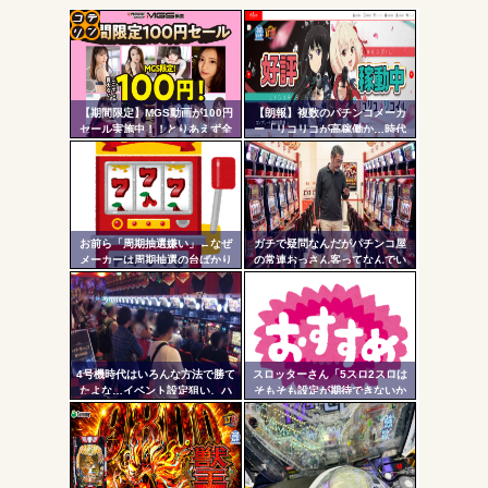
ワイ、パチンコ屋店員の目の前で会員カードを握り潰し
「今までありがとう」と...
コテ
無職のパチンコカス(22)なんやが、ワイの人生どれくらい
ヤバいか教えて？...
リン
AngelBeats!とかいうクソアニメの思い出ｗｗｗ
【期間限定】MGS動画が100円
【朗報】複数のパチンコメーカ
- 固
セール実施中！！とりあえず全
ー「リコリコが高稼働か…時代
部買うやろｗｗｗｗｗ
はライトミドルだ！」
定リ
ンク
自動
Powered by livedoor 相互RSS
更新
お前ら「周期抽選嫌い」←なぜ
ガチで疑問なんだがパチンコ屋
メーカーは周期抽選の台ばかり
の常連おっさん客ってなんでい
ツー
出すんだ？
つも同じ服着てるの？
ル
4号機時代はいろんな方法で勝て
スロッターさん「5スロ2スロは
たよな…イベント設定狙い、ハ
そもそも設定が期待できないか
イエナ、超技術介入機、新装狙
らやるもんじゃない」
い…