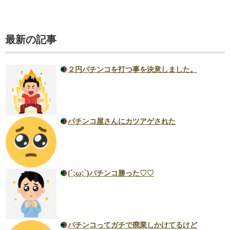
最新の記事
２円パチンコを打つ事を決意しました。
パチンコ屋さんにカツアゲされた
(´;ω;`)パチンコ勝った♡♡
パチンコってガチで廃業しかけてるけど