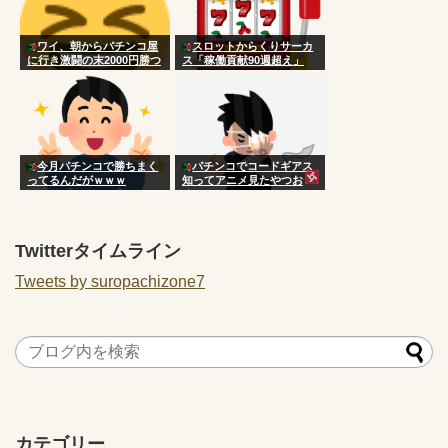
ワイ、朝からパチンコ屋
スロットからくりサーカ
に行き激闘の末2000円勝つ
ス「稼働貢献90週超え」
今月パチンコで勝ちまく
パチンコでコードギアス
ってるんだがｗｗｗ
知ってアニメ見たやつお
る？
Twitterタイムライン
Tweets by suropachizone7
カテゴリー