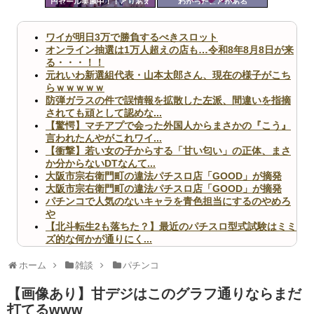
円セール実施中！！とりあえ
わかったことがある
ツー
ず全部買うやろｗｗｗｗｗ
ル
ワイが明日3万で勝負するべきスロット
オンライン抽選は1万人超えの店も…令和8年8月8日が来
る・・・！！
元れいわ新選組代表・山本太郎さん、現在の様子がこち
らｗｗｗｗｗ
防弾ガラスの件で誤情報を拡散した左派、間違いを指摘
されても頑として認めな...
【驚愕】マチアプで会った外国人からまさかの『こう』
言われたんやがこれワイ...
【衝撃】若い女の子からする「甘い匂い」の正体、まさ
か分からないDTなんて...
大阪市宗右衛門町の違法パチスロ店「GOOD」が摘発
大阪市宗右衛門町の違法パチスロ店「GOOD」が摘発
パチンコで人気のないキャラを青色担当にするのやめろ
や
【北斗転生2も落ちた？】最近のパチスロ型式試験はミミ
ズ的な何かが通りにく...
無職のパチンコカス(22)なんやが、ワイの人生どれくら
いヤバいか教えて？...
ホーム
雑談
パチンコ
AngelBeats!とかいうクソアニメの思い出ｗｗｗ
【画像あり】甘デジはこのグラフ通りならまだ
打てるwww