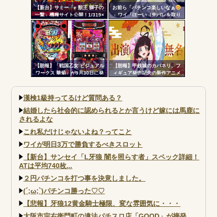
【新台】サミー「e 獣王 獅子の
お前ら「パチンコ楽しいなぁ
一撃」機種サイト公開！1/319×
」ワイ「ほーい（先バレを取り
ドデカSTRAIGHT、右の1/2で平
上げる）」
均9,800個のサバチャンに突入
【朗報】「戦国乙女 ビジュアル
【朗報】甲鉄城のカバネリ、フ
ワークス 華焔」が9月30日に発
ィギュア発売記念の新作アニメ
売決定！定価3980円、P戦国乙
が公開される！無名ちゃんでっ
女7・L戦国乙女5・グッズなどの
っっっっっっっっかｗｗｗ
アートワーク集
漢検1級持ってるけど質問ある？
結婚したら社会的に認められるとか言うけど嫁には馬鹿に
されるよな
これ私だけじゃないよね？ってこと
ワイが明日3万で勝負するべきスロット
【新台】サンセイ「L牙狼 闇を照らす者」スペック詳細！
ATは平均740枚...
２円パチンコを打つ事を決意しました。
(´;ω;`)パチンコ勝った♡♡
【悲報】牙狼12黄金騎士極限、変な雰囲気に・・・
大阪市宗右衛門町の違法パチスロ店「GOOD」が摘発