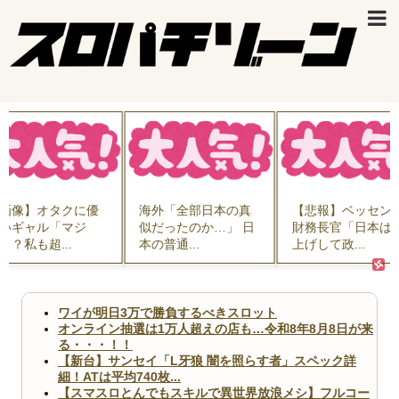
画像】オタクに優
海外「全部日本の真
【悲報】ベッセン
いギャル「マジ
似だったのか…」 日
財務長官「日本は
！？私も超...
本の普通...
上げして政...
ワイが明日3万で勝負するべきスロット
オンライン抽選は1万人超えの店も…令和8年8月8日が来
る・・・！！
【新台】サンセイ「L牙狼 闇を照らす者」スペック詳
細！ATは平均740枚...
【スマスロとんでもスキルで異世界放浪メシ】フルコー