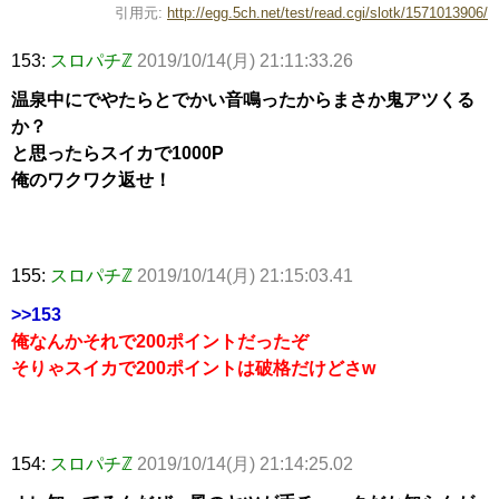
引用元:
http://egg.5ch.net/test/read.cgi/slotk/1571013906/
153:
スロパチℤ
2019/10/14(月) 21:11:33.26
温泉中にでやたらとでかい音鳴ったからまさか鬼アツくる
か？
と思ったらスイカで1000P
俺のワクワク返せ！
155:
スロパチℤ
2019/10/14(月) 21:15:03.41
>>153
俺なんかそれで200ポイントだったぞ
そりゃスイカで200ポイントは破格だけどさw
154:
スロパチℤ
2019/10/14(月) 21:14:25.02