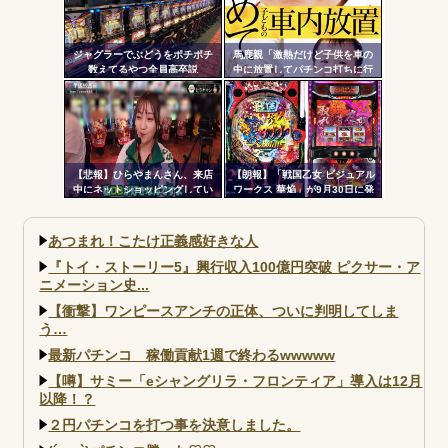
ジャグラーでぶどうをポチポチ
馬鹿親「激熱だけど子供を車の
数えてるやつ全員高卒説
中に放置してパチンコ打ちに行
きます」←これさぁ…
【悲報】ひらやまんさん、来店
【朗報】「戦国乙女 ビジュアル
中にネットショッピングしてい
ワークス 華焔」が9月30日に発
る様子を撮影された挙句シバタ
売決定！定価3980円、P戦国乙
ーさんに密告されてしまう…
女7・L戦国乙女5・グッズなどの
アートワーク集
あつまれ！こたけ正義感好きな人
『トイ・ストーリー5』興行収入100億円突破 ピクサー・ア
ニメーション史...
【衝撃】ワンピースアンチの正体、ついに判明してしま
う…
最新パチンコ 稼働貢献1週で終わるwwwww
【噂】サミー「eシャングリラ・フロンティア」導入は12月
以降！？
２円パチンコを打つ事を決意しました。