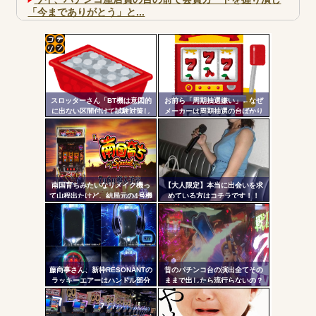
「今までありがとう」と...
無職のパチンコカス(22)なんやが、ワイの人生どれくらい
ヤバいか教えて？...
AngelBeats!とかいうクソアニメの思い出ｗｗｗ
コテ
リン
スロッターさん「BT機は意図的
お前ら「周期抽選嫌い」←なぜ
- 固
に出ない区間付けて試験対策し
メーカーは周期抽選の台ばかり
てそうな気がする」
出すんだ？
定リ
Powered by livedoor 相互RSS
ンク
自動
更新
南国育ちみたいなリメイク機っ
【大人限定】本当に出会いを求
て山程出たけど、結局元の4号機
めている方はコチラです！！
ツー
では公開されていた部分を公開
しないから客が疑心暗鬼になっ
ル
て打たないんだよな
藤商事さん、新枠RESONANTの
昔のパチンコ台の演出全てその
ラッキーエアーはハンドル部分
ままで出したら流行らないの？
からのみで枠上部からの風は無
い模様。ヅラに配慮したか？