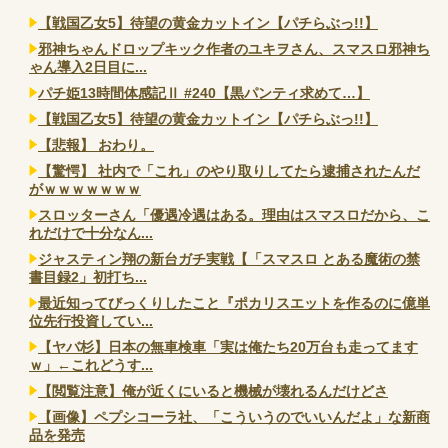
【戦国乙女5】待望の黄金カットイン【パチらぶっ!!】
邪神ちゃんドロップキック作者のユキヲさん、スマスロ邪神ち
ゃん導入2日目に...
パチ姫13時間体感記Ⅱ #240【黒パンティ求めて…】
【戦国乙女5】待望の黄金カットイン【パチらぶっ!!】
【悲報】 おわり。
【驚愕】 社内で「これ」のやり取りしてたら逮捕されたんだ
がｗｗｗｗｗｗｗ
スロッターさん「優遇冷遇はある。理由はスマスロだから、こ
れだけで十分なん...
ジャスティン翔の新台ガチ実戦【「スマスロ とある魔術の禁
書目録2」初打ち...
最近知ってびっくりしたこと『ポカリスエットを作るのに億単
位先行投資してい...
【ヤバ杉】日本の無車検車「実は俺たち20万台も走ってます
ｗ」←これどうす...
【閲覧注意】俺が近くにいると機械が壊れるんだけどさ
【画像】ペプシコーラ社、「こういうのでいいんだよ」な新商
品を発売