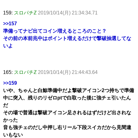
159:
スロパチℤ
2019/10/14(月) 21:34:34.71
>>157
準備ってナビ出てコイン増えるところのこと？
その前の本前兆中はポイント増えるだけで撃破抽選してな
いよ
165:
スロパチℤ
2019/10/14(月) 21:44:43.64
>>159
いや、ちゃんと白鯨準備中だよ撃破アイコン2つ持ちで準備
中に突入、残りのリゼロptで白取った後に強チェ引いたん
だ
その場で普通は撃破アイコン足されるはずだけど出されな
かった
音も強チェのだし中押し右リール下段スイカだから見間違
いもない