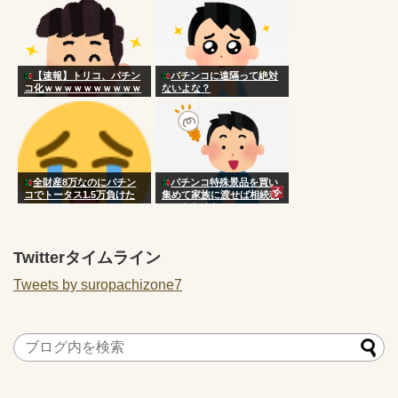
【速報】トリコ、パチン
パチンコに遠隔って絶対
コ化ｗｗｗｗｗｗｗｗｗｗ
ないよな？
ｗｗｗｗｗｗｗｗｗｗｗｗ
ｗｗｗｗｗ
全財産8万なのにパチン
パチンコ特殊景品を買い
コでトータス1.5万負けた
集めて家族に渡せば相続税
www
かからなくない？
[422186189]
Twitterタイムライン
Tweets by suropachizone7