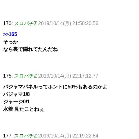
170:
スロパチℤ
2019/10/14(月) 21:50:20.56
>>165
そっか
なら裏で隠れてたんだね
175:
スロパチℤ
2019/10/14(月) 22:17:12.77
パジャマパネルってホントに50%もあるのかよ
パジャマ1/8
ジャージ0/1
水着 見たことねぇ
177:
スロパチℤ
2019/10/14(月) 22:19:22.84