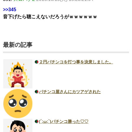
>>345
音下げたら聴こえないだろうがｗｗｗｗｗｗ
最新の記事
２円パチンコを打つ事を決意しました。
パチンコ屋さんにカツアゲされた
(´;ω;`)パチンコ勝った♡♡