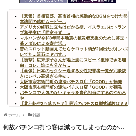
てもいいと思うスロット台
80%！？ここが一番出会えま
ツー
す
ル
【悲報】首相官邸、高市首相の感動的なBGMをつけた熊
本訪問の感動ムービー...
アメリカの終戦に立ちはだかる壁、イスラエルはトラン
プ和平案に「同意せず」...
マルハンが令和8年熊本地震の被災者支援のために募玉・
募メダルによる寄付活...
昔のスロット動画見てたらケロット柄が2回出たのにハズ
レてた…流石にヤバす...
【衝撃】広末涼子さんが地上波にスピード復帰できる理
由←コレ、誰にも分から...
【画像】日本のセクシー過ぎる女性犯罪者一覧が冗談抜
きにレベル高過ぎる件w...
大阪市宗右衛門町の違法パチスロ店「GOOD」が摘発
大阪市宗右衛門町の違法パチスロ店「GOOD」が摘発
パチンコで人気のないキャラを青色担当にするのやめろ
や
【北斗転生2も落ちた？】最近のパチスロ型式試験はミミ
ズ的な何かが通りにく...
無職のパチンコカス(22)なんやが、ワイの人生どれくら
ホーム
雑談
いヤバいか教えて？...
AngelBeats!とかいうクソアニメの思い出ｗｗｗ
何故パチンコ打つ客は減ってしまったのか…