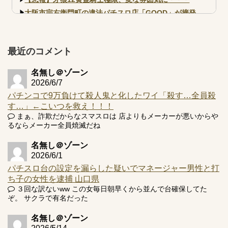
大阪市宗右衛門町の違法パチスロ店「GOOD」が摘発
【北斗転生2も落ちた？】最近のパチスロ型式試験はミミズ
的な何かが通りにく...
【実戦報告】e黄門ちゃま寿限無 初日の評判まとめ！コン
最近のコメント
プ報告あり！弱予告...
アズールレーン スロット評価はコイン持ちの悪い疑似ボ天
名無し＠ゾーン
井の軽い絆？
2026/6/7
パチンコで9万負けて殺人鬼と化したワイ「殺す…全員殺
す…」←こいつを救え！！！
まぁ、詐欺だからなスマスロは 店よりもメーカーが悪いからや
るならメーカー全員焼滅だね
Powered by livedoor 相互RSS
名無し＠ゾーン
2026/6/1
パチスロ台の設定を漏らした疑いでマネージャー男性と打
ち子の女性を逮捕 山口県
３回な訳ないww この女毎日朝早くから並んで台確保してた
ぞ。 サクラで有名だった
名無し＠ゾーン