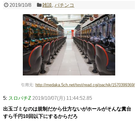
2019/10/8
雑談
,
パチンコ
Powered by livedoor 相互RSS
引用元:
http://medaka.5ch.net/test/read.cgi/pachik/1570399369/
5:
スロパチℤ
2019/10/07(月) 11:44:52.85
出玉ゴミなのは規制だから仕方ないがホールがそんな糞台
すら千円10回以下にするからだろ