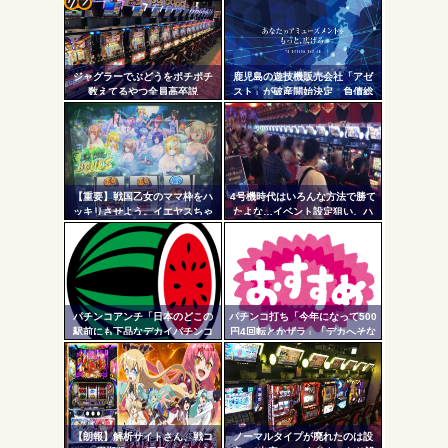
無職のパチンコカス(22)なんやが、ワイの人生どれくらい
コテ
ヤバいか教えて？...
リン
AngelBeats!とかいうクソアニメの思い出ｗｗｗ
ジャグラーでぶどうをポチポチ
鹿児島の遊技機販売会社「アゼ
- 固
数えてるやつ全員高卒説
スト」が破産開始決定 負債総
額は約3500万円
定リ
ンク
自動
Powered by livedoor 相互RSS
更新
【重要】戦国乙女のママ枠をハ
4号機時代はいろんな方法で勝て
ッキリさせよう。イエヤスちゃ
たよな…イベント設定狙い、ハ
ツー
んやヒデヨシちゃんはママなの
イエナ、超技術介入機、新装狙
か。ノブ様はママではないのか
い…
ル
を
パチンコアンチ「日本のどこの
パチンコ打ち「今年になって500
駅前にも下品なデカイパチンコ
円4回転とかザラ」「デカへそな
屋があって恥ずかしい」
のに10回転とかザラ」←これほ
んまかよ？
【朗報】解析サイトさん、戦コ
ノーマルタイプが廃れたのは設