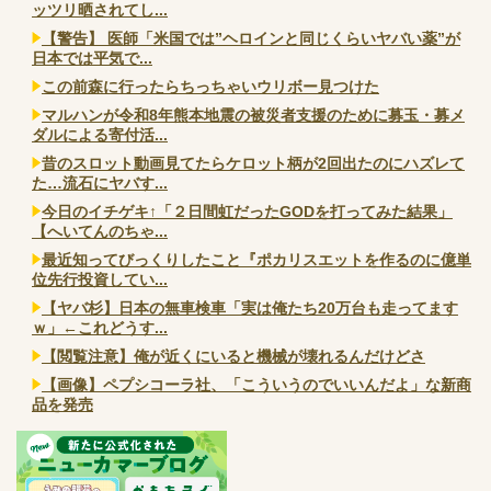
ッツリ晒されてし...
【警告】 医師「米国では”ヘロインと同じくらいヤバい薬”が
日本では平気で...
この前森に行ったらちっちゃいウリボー見つけた
マルハンが令和8年熊本地震の被災者支援のために募玉・募メ
ダルによる寄付活...
昔のスロット動画見てたらケロット柄が2回出たのにハズレて
た…流石にヤバす...
今日のイチゲキ↑「２日間虹だったGODを打ってみた結果」
【へいてんのちゃ...
最近知ってびっくりしたこと『ポカリスエットを作るのに億単
位先行投資してい...
【ヤバ杉】日本の無車検車「実は俺たち20万台も走ってます
ｗ」←これどうす...
【閲覧注意】俺が近くにいると機械が壊れるんだけどさ
【画像】ペプシコーラ社、「こういうのでいいんだよ」な新商
品を発売