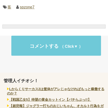
客
spzone7
コメントする
管理人イチオシ！
Lからくりサーカス2は筐体がアレじゃなければもっと稼働する
のか？
【戦国乙女5】待望の黄金カットイン【パチらぶっ!!】
【超悲報】ジャグラー打ちのおじいちゃん、オカルト行為をガ