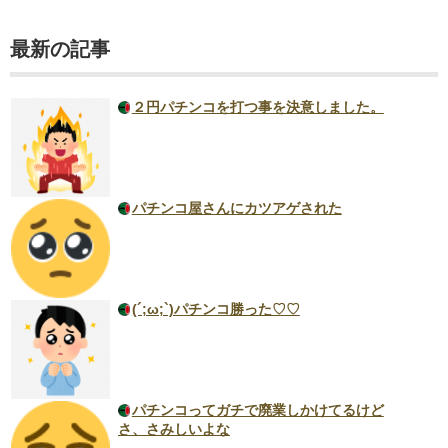
最新の記事
２円パチンコを打つ事を決意しました。
パチンコ屋さんにカツアゲされた
(´;ω;`)パチンコ勝った♡♡
パチンコってガチで廃業しかけてるけど
さ、さみしいよな