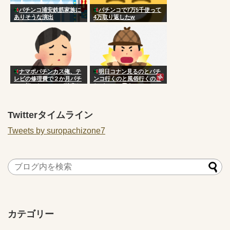
パチンコ浦安鉄筋家族に
パチンコで7万5千使って
ありそうな演出
4万取り返したw
ナマポパチンカス俺、テ
明日コナン見るのとパチ
レビの修理費で２か月パチ
ンコ行くのと風俗行くのど
ンコ打てないことが確定し
れがいいと思う？
てしまう
Twitterタイムライン
Tweets by suropachizone7
カテゴリー