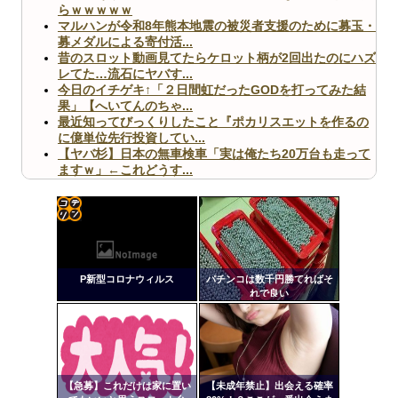
らｗｗｗｗｗ
マルハンが令和8年熊本地震の被災者支援のために募玉・
募メダルによる寄付活...
昔のスロット動画見てたらケロット柄が2回出たのにハズ
レてた…流石にヤバす...
今日のイチゲキ↑「２日間虹だったGODを打ってみた結
果」【へいてんのちゃ...
最近知ってびっくりしたこと『ポカリスエットを作るの
に億単位先行投資してい...
【ヤバ杉】日本の無車検車「実は俺たち20万台も走って
ますｗ」←これどうす...
【閲覧注意】俺が近くにいると機械が壊れるんだけどさ
【画像】ペプシコーラ社、「こういうのでいいんだよ」
な新商品を発売
コテ
リン
P新型コロナウィルス
パチンコは数千円勝てればそ
- 固
れで良い
定リ
Powered by livedoor 相互RSS
ンク
自動
更新
【急募】これだけは家に置い
【未成年禁止】出会える確率