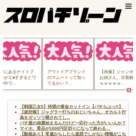
谷にあるナイトプ
アウトドアブランド
【画像】ジャンボ
ルがエ●すぎるとワ
のマムートって知っ
お姉さん、水着解
の中で...
てるかい？...
ｗｗｗｗｗ...
【戦国乙女5】待望の黄金カットイン【パチらぶっ!!】
【超悲報】ジャグラー打ちのおじいちゃん、オカルト行
為をガッツリ晒されてし...
パチ屋の抽選始まるんだけど一応行った方がいいんか？
マイホ、景品が1000円区切りになって終わる…
【動画あり】常連からしたら迷惑でしかない情報がこち