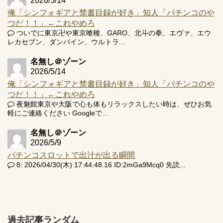
2026/5/14
俺「シンフォギアと禁書目録が好き」知人「パチンコのや
つだ！！」←これやめろ
ついでに東京卍や東京喰種、GARO、北斗の拳、エヴァ、エウ
レカセブン、ダンバイン、ウルトラ...
名無し＠ゾーン
2026/5/14
俺「シンフォギアと禁書目録が好き」知人「パチンコのや
つだ！！」←これやめろ
夜魅館東京や大阪で心も体もリラックスしたい時は、ぜひお気
軽にご連絡ください Googleで...
名無し＠ゾーン
2026/5/9
パチンコスロットで出汁が出る瞬間
8: 2026/04/30(木) 17:44:48.16 ID:2mGa9Mcq0 先読...
過去記事ランダム