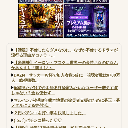
レ6の周期狙いの項目に「もがみ
定1で出率100%ありきになり設
んの尻画像」を採用
定1放置がデフォになったから
【朗報】牙狼カラーチェンジカ
【朗報】全国のパチンコ店にて
ップ、爆誕 冷たい飲み物を注
京楽「e SAOアリシゼーション
ぐと背景が浮かび上がる
夜空」のデモ機プレミアム展示
が始まる！SAOファンは急
げ！！！
【話題】不倫したらダメなのに、なぜか不倫するドラマが
流行る理由がコチラ・...
【米国株】イーロン・マスク←世界一の金持ちなのになん
かあんまり『羨ましい...
DAZN サッカーW杯で加入者数5倍に 視聴者数は6700万
人 総視聴数...
配信見ただけで台を語る評論家みたいなユーザー増えすぎ
じゃない？金も使わず...
マルハンが令和8年熊本地震の被災者支援のために募玉・募
メダルによる寄付活...
２円パチンコを打つ事を決意しました。
(´;ω;`)パチンコ勝った♡♡
【悲報】牙狼12黄金騎士極限、変な雰囲気に・・・