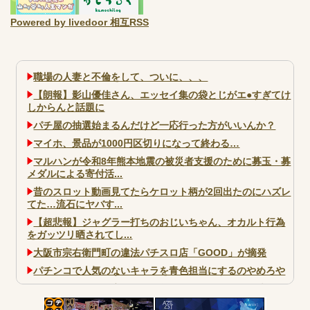
Powered by livedoor 相互RSS
職場の人妻と不倫をして、ついに、、、
【朗報】影山優佳さん、エッセイ集の袋とじがエ●すぎてけ
しからんと話題に
パチ屋の抽選始まるんだけど一応行った方がいいんか？
マイホ、景品が1000円区切りになって終わる…
マルハンが令和8年熊本地震の被災者支援のために募玉・募
メダルによる寄付活...
昔のスロット動画見てたらケロット柄が2回出たのにハズレ
てた…流石にヤバす...
【超悲報】ジャグラー打ちのおじいちゃん、オカルト行為
をガッツリ晒されてし...
大阪市宗右衛門町の違法パチスロ店「GOOD」が摘発
パチンコで人気のないキャラを青色担当にするのやめろや
ワイ、パチンコ屋店員の目の前で会員カードを握り潰し
「今までありがとう」と...