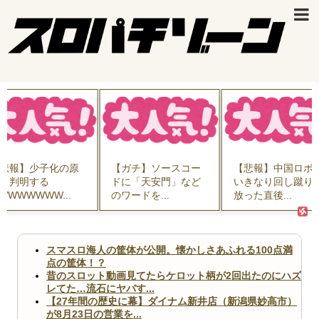
悲報】少子化の原
【ガチ】ソースコー
【悲報】中国ロボ
、判明する
ドに「天安門」など
いきなり回し蹴り
WWWWWWW...
のワードを...
放った直後...
スマスロ海人の筐体が公開。懐かしさあふれる100点満
点の筐体！？
昔のスロット動画見てたらケロット柄が2回出たのにハズ
レてた…流石にヤバす...
【27年間の歴史に幕】ダイナム新井店（新潟県妙高市）
が8月23日の営業を...