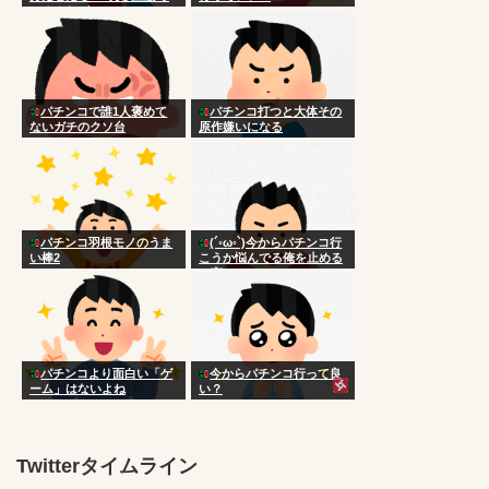
てるんだが
パチンコで誰1人褒めて
パチンコ打つと大体その
ないガチのクソ台
原作嫌いになる
パチンコ羽根モノのうま
(´◦ω◦`)今からパチンコ行
い棒2
こうか悩んでる俺を止める
一言
パチンコより面白い「ゲ
今からパチンコ行って良
ーム」はないよね
い？
Twitterタイムライン