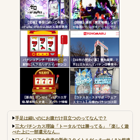
ル
て打たないんだよな
【悲報】番長に続いて今度
【朗報】漫画「東京喰種」なぜ
は”eRe:ゼロから始める異世界生
か令和になって大ヒットしてし
活2”で不正基板が発見された模
まうｗｗｗ
様…関係者さん「中古購入は控
えた方がいいと思います」
パチンコアンチ「日本のどこの
【66年の歴史に幕】豊丸産業、7
駅前にも下品なデカイパチンコ
月31日をもってパチンコ事業を
屋があって恥ずかしい」
停止へ ナナシーやコマコマ倶
楽部マやウィッチブレイド…た
くさんの名機をありがとう
【新台】サンセイ「パチスロ牙
【コテスタ・スタサポ・フェア
狼-闇を照らす者-」スペック情報
スタート】今後のパチンコは回
判明！純増約9.1枚のAT機、疑似
数固定系必須でいいよな。そし
ボ突破型、究極魔戒RUSHは継続
て釘は完全に廃止するべき
率82.6%のバトルタイプAT
手足は細いのにお腹だけ目立つのってなんで？
三大パチンカス理論「トータルでは勝ってる」「楽しく遊
べた上に一部還元なん...
ワイ「ヒロアカ作者の新作？タイトルだっさwサム8と銀魂