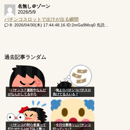
名無し＠ゾーン
2026/5/9
パチンコスロットで出汁が出る瞬間
8: 2026/04/30(木) 17:44:48.16 ID:2mGa9Mcq0 先読...
過去記事ランダム
パチンコ７連敗中なんだ
俺よりパチンコパチスロ
がなんかしてるやろ
負けてる人いる？
パチンコの初心者雇って
今日仕事帰りにパチンコ
打たせたら100万以上勝っ
行っていい？