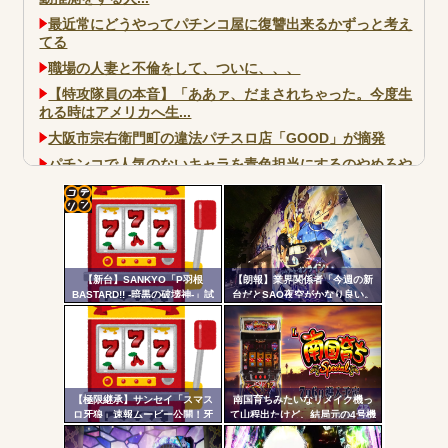
最近常にどうやってパチンコ屋に復讐出来るかずっと考え
てる
職場の人妻と不倫をして、ついに、、、
【特攻隊員の本音】「ああァ、だまされちゃった。今度生
れる時はアメリカへ生...
大阪市宗右衛門町の違法パチスロ店「GOOD」が摘発
パチンコで人気のないキャラを青色担当にするのやめろや
ワイ、パチンコ屋店員の目の前で会員カードを握り潰し
「今までありがとう」と...
コテ
無職のパチンコカス(22)なんやが、ワイの人生どれくらい
ヤバいか教えて？...
リン
AngelBeats!とかいうクソアニメの思い出ｗｗｗ
【新台】SANKYO「P羽根
【朗報】業界関係者「今週の新
- 固
BASTARD!! -暗黒の破壊神-」試
台だとSAO夜空がかなり良い。
打動画公開後の反応まとめ！ポ
全国データでNo.1稼働、1000円
定リ
チーズっぽい役物で間違いなく
スタートは平均20弱、玉単価は2
ンク
面白いし、月2万円...
円切り&出率98%台後半で相当甘
い数値」
自動
Powered by livedoor 相互RSS
更新
【極限継承】サンセイ「スマス
南国育ちみたいなリメイク機っ
ロ牙狼」速報ムービー公開！牙
て山程出たけど、結局元の4号機
ツー
狼の名に恥じぬ出玉性能がパチ
では公開されていた部分を公開
ンコからスロットへ
しないから客が疑心暗鬼になっ