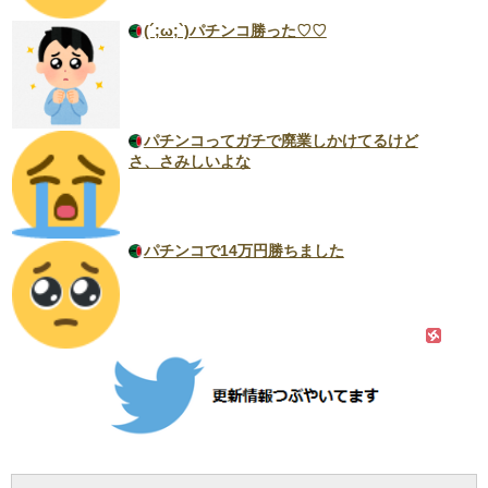
(´;ω;`)パチンコ勝った♡♡
パチンコってガチで廃業しかけてるけど
さ、さみしいよな
パチンコで14万円勝ちました