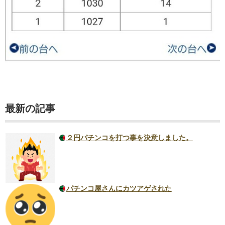
最新の記事
２円パチンコを打つ事を決意しました。
パチンコ屋さんにカツアゲされた