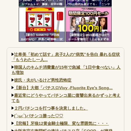
カプセルトイ、爆誕。自宅や職
ヴ2は初代を超えてる」「ニンヤ
場をパチンコ屋にしちゃおうｗ
メで状況が一変するのも良いス
ｗｗ
パイスになってる」
【新台】SANKYO「P羽根
【期間限定】MGS動画が100円
BASTARD!! -暗黒の破壊神-」試
セール実施中！！とりあえず全
打動画公開後の反応まとめ！ポ
部買うやろｗｗｗｗｗ
チーズっぽい役物で間違いなく
面白いし、月2万円...
辻希美「初めて話す」息子2人の“病気”を告白 暴れる症状
「もうわたし一人...
韓国人のキムチ消費量が15年で急減 「1日中食べない」人
も増加
彼氏・夫がいるけど男性恐怖症
【新台】大都「パチスロVivy -Fluorite Eye's Song...
最近常にどうやってパチンコ屋に復讐出来るかずっと考え
てる
２円パチンコを打つ事を決意しました。
(´;ω;`)パチンコ勝った♡♡
【悲報】牙狼12黄金騎士極限、変な雰囲気に・・・
大阪市宗右衛門町の違法パチスロ店「GOOD」が摘発