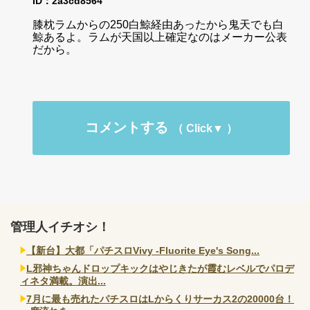
ID：2a3cd8564
膝枕ラムからの250白鯨経由あったから鬼天でも白
鯨あるよ。ラムが天国以上確定なのはメーカー公表
だから。
コメントする
管理人イチオシ！
【新台】大都「パチスロVivy -Fluorite Eye's Song...
L邪神ちゃんドロップキックはやじきたが霞むレベルでパロデ
ィネタ満載。演出...
7月に最も売れたパチスロはLからくりサーカス2の20000台！