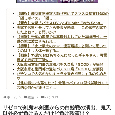
イム直前台をエナしまくる｣
円セール実施中！！とりあえ
ツー
が通用しなくなる
ず全部買うやろｗｗｗｗｗ
ル
【朗報】藤商事開発室の独り言にてスマスロ禁書目録2の
「隠しボイス」「隠し...
【新台】大都「パチスロVivy -Fluorite Eye's Song...
実家でお留守番してたら警官が来訪、「この家空き家で
したよね？」と問いかけ...
【衝撃】千葉の海岸で写真撮影をしていた38歳男性、一
瞬の隙に波にさらわれ...
【衝撃】「史上最大のデマ、流言飛語」と聞いて思いつ
くのは？→大体一致する...
【画像】35歳でおばあちゃんになったギャルさん、可愛
過ぎて嫉妬不可避w ...
大阪市宗右衛門町の違法パチスロ店「GOOD」が摘発
大阪市宗右衛門町の違法パチスロ店「GOOD」が摘発
パチンコで人気のないキャラを青色担当にするのやめろ
や
【北斗転生2も落ちた？】最近のパチスロ型式試験はミミ
ズ的な何かが通りにく...
無職のパチンコカス(22)なんやが、ワイの人生どれくら
いヤバいか教えて？...
ホーム
雑談
パチスロ
AngelBeats!とかいうクソアニメの思い出ｗｗｗ
リゼロで剣鬼vs剣聖からの白鯨戦の演出、鬼天
以外必ず負けるんだけど負け確演出？