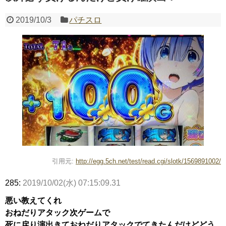
2019/10/3
パチスロ
Powered by livedoor 相互RSS
引用元:
http://egg.5ch.net/test/read.cgi/slotk/1569891002/
285:
2019/10/02(水) 07:15:09.31
悪い教えてくれ
おねだりアタック次ゲームで
死に戻り演出きておねだりアタックでてきたんだけどどう