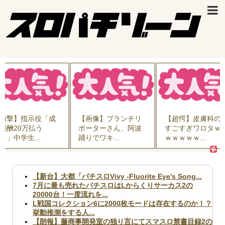
衝撃】指示役「成
【画像】ブランチリ
【超愕】皮膚科の
報酬20万払う
ポーターさん、阿波
すごすぎワロタｗ
！」中学生...
踊りでワキ...
ｗｗｗｗｗ...
【新台】大都「パチスロVivy -Fluorite Eye's Song...
7月に最も売れたパチスロはLからくりサーカス2の
20000台！一度流れを...
L戦国コレクション6に2000枚モードは存在するのか！？
挙動推測をする人...
【朗報】藤商事開発室の独り言にてスマスロ禁書目録2の