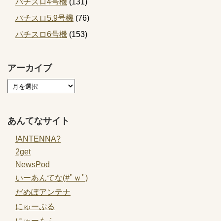
パチスロ4号機
(131)
パチスロ5.9号機
(76)
パチスロ6号機
(153)
アーカイブ
あんてなサイト
!ANTENNA?
2get
NewsPod
いーあんてな(#ﾟｗﾟ)
だめぽアンテナ
にゅーぷる
にゅーもふ