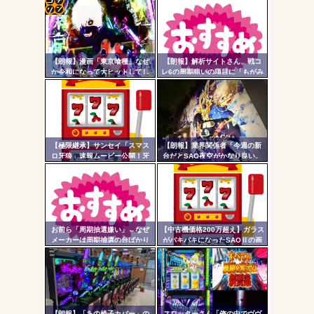
「今までありがとう」と...
コテ
無職のパチンコカス(22)なんやが、ワイの人生どれくらい
ヤバいか教えて？...
リン
AngelBeats!とかいうクソアニメの思い出ｗｗｗ
【朗報】漫画「東京喰種」なぜ
【朗報】解析サイトさん、戦コ
- 固
か令和になって大ヒットしてし
レ6の周期狙いの項目に「もがみ
まうｗｗｗ
んの尻画像」を採用
定リ
ンク
自動
Powered by livedoor 相互RSS
更新
【極限継承】サンセイ「スマス
【朗報】業界関係者「今週の新
ロ牙狼」速報ムービー公開！牙
台だとSAO夜空がかなり良い。
ツー
狼の名に恥じぬ出玉性能がパチ
全国データでNo.1稼働、1000円
ンコからスロットへ
スタートは平均20弱、玉単価は2
ル
円切り&出率98%台後半で相当甘
い数値」
お前ら「周期抽選嫌い」←なぜ
【中古機価格200万超え】ガラス
メーカーは周期抽選の台ばかり
がバキバキになったSAOⅡの画
出すんだ？
像が話題に…
【朗報】「あの椅子カバー」の
スロッターさん「俺の中でヴヴ