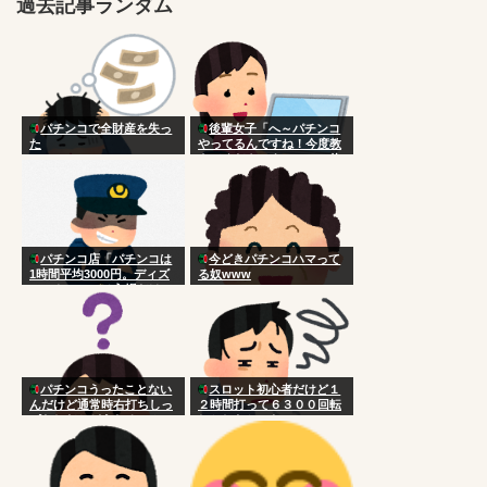
過去記事ランダム
パチンコで全財産を失っ
後輩女子「へ～パチンコ
た
やってるんですね！今度教
えてくださいよ～ｗ」 俺
「あははｗまぁコツとかな
いけど台選びかなやっぱ
ｗ」
パチンコ店「パチンコは
今どきパチンコハマって
1時間平均3000円。ディズ
る奴www
ニーやユニバは入場だけで
1万円かかる。パチンコ店
はボッタクリではない」
パチンコうったことない
スロット初心者だけど１
んだけど通常時右打ちしっ
２時間打って６３００回転
ぱなしだとどうなるの？
しかしなかった