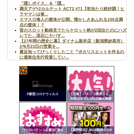
「隠しボイス」＆「隠...
満天アゲ×2カルテット ACT2 #71【初当たり絶好調！ヒ
ラヤマンは覚...
スマスロ海人の筐体が公開。懐かしさあふれる100点満
点の筐体！？
昔のスロット動画見てたらケロット柄が2回出たのにハズ
レてた…流石にヤバす...
【27年間の歴史に幕】ダイナム新井店（新潟県妙高市）
が8月23日の営業を...
最近知ってびっくりしたこと『ポカリスエットを作るの
に億単位先行投資してい...
【ヤバ杉】日本の無車検車「実は俺たち20万台も走って
ますｗ」←これどうす...
【閲覧注意】俺が近くにいると機械が壊れるんだけどさ
【画像】ペプシコーラ社、「こういうのでいいんだよ」
コテ
な新商品を発売
リン
P新型コロナウィルス
【悲報】パチンコ業界さん、
- 固
今年はすでに379店舗も廃業
してしまう
定リ
ンク
Powered by livedoor 相互RSS
自動
更新
ワイのパチンコ必勝法｢遊タ
【期間限定】MGS動画が100