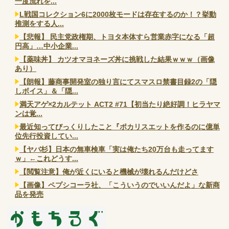
一度流れを...
L戦国コレクション6に2000枚モードは存在するのか！？挙動
推測をする人...
【悲報】 民主党政権期、トヨタ本体すら営業赤字になる「超
円高」…中小企業...
【薬味丼】 カツオマヨネーズ丼に挑戦した結果ｗｗｗ（画像
あり）
【朗報】藤商事開発室の独り言にてスマスロ禁書目録2の「隠
しボイス」＆「隠...
満天アゲ×2カルテット ACT2 #71【初当たり絶好調！ヒラヤマ
ンは覚...
最近知ってびっくりしたこと『ポカリスエットを作るのに億単
位先行投資してい...
【ヤバ杉】日本の無車検車「実は俺たち20万台も走ってます
ｗ」←これどうす...
【閲覧注意】俺が近くにいると機械が壊れるんだけどさ
【画像】ペプシコーラ社、「こういうのでいいんだよ」な新商
品を発売