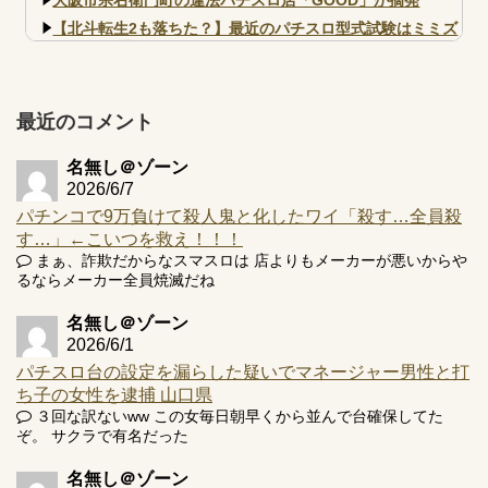
【北斗転生2も落ちた？】最近のパチスロ型式試験はミミズ
的な何かが通りにく...
【実戦報告】e黄門ちゃま寿限無 初日の評判まとめ！コン
プ報告あり！弱予告...
最近のコメント
アズールレーン スロット評価はコイン持ちの悪い疑似ボ天
井の軽い絆？
名無し＠ゾーン
2026/6/7
パチンコで9万負けて殺人鬼と化したワイ「殺す…全員殺
す…」←こいつを救え！！！
まぁ、詐欺だからなスマスロは 店よりもメーカーが悪いからや
Powered by livedoor 相互RSS
るならメーカー全員焼滅だね
名無し＠ゾーン
2026/6/1
パチスロ台の設定を漏らした疑いでマネージャー男性と打
ち子の女性を逮捕 山口県
３回な訳ないww この女毎日朝早くから並んで台確保してた
ぞ。 サクラで有名だった
名無し＠ゾーン