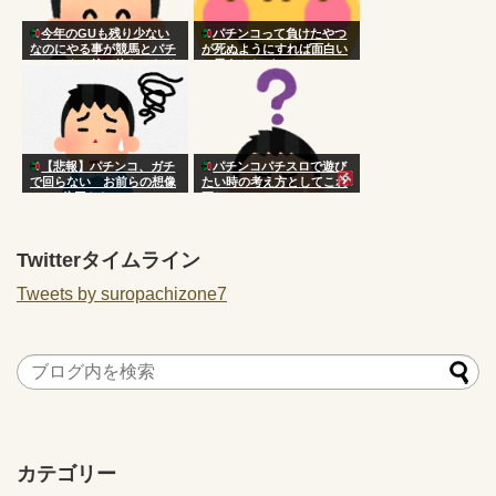
今年のGUも残り少ない
パチンコって負けたやつ
なのにやる事が競馬とパチ
が死ぬようにすれば面白い
ンコとウマ娘と終わったド
と思うんだが
ラクエのレベル上げと酒し
かないんだが
【悲報】パチンコ、ガチ
パチンコパチスロで遊び
で回らない お前らの想像
たい時の考え方としてこれ
の100倍回らない
正しい？
Twitterタイムライン
Tweets by suropachizone7
カテゴリー