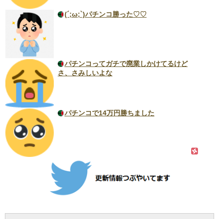
(´;ω;`)パチンコ勝った♡♡
パチンコってガチで廃業しかけてるけど
さ、さみしいよな
パチンコで14万円勝ちました