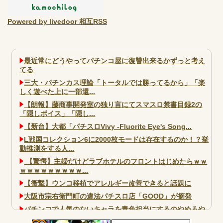
Powered by livedoor 相互RSS
最近常にどうやってパチンコ屋に復讐出来るかずっと考え
てる
三大・パチンカス理論「トータルでは勝ってるから」「楽
しく遊べた上に一部還...
【朗報】藤商事開発室の独り言にてスマスロ禁書目録2の
「隠しボイス」「隠し...
【新台】大都「パチスロVivy -Fluorite Eye's Song...
L戦国コレクション6に2000枚モードは存在するのか！？挙
動推測をする人...
【驚愕】主婦だけどラブホテルのフロントはじめたらｗｗ
ｗｗｗｗｗｗｗｗｗ...
【衝撃】ウンコ移植でアレルギー改善できると話題に
大阪市宗右衛門町の違法パチスロ店「GOOD」が摘発
パチンコで人気のないキャラを青色担当にするのやめろや
ワイ、パチンコ屋店員の目の前で会員カードを握り潰し