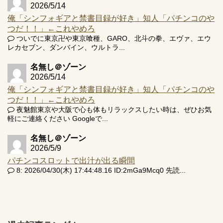
2026/5/14
俺「シンフォギアと禁書目録が好き」知人「パチンコのや
つだ！！」←これやめろ
ついでに東京卍や東京喰種、GARO、北斗の拳、エヴァ、エウ
レカセブン、ダンバイン、ウルトラ...
名無し＠ゾーン
2026/5/14
俺「シンフォギアと禁書目録が好き」知人「パチンコのや
つだ！！」←これやめろ
夜魅館東京や大阪で心も体もリラックスしたい時は、ぜひお気
軽にご連絡ください Googleで...
名無し＠ゾーン
2026/5/9
パチンコスロットで出汁が出る瞬間
8: 2026/04/30(木) 17:44:48.16 ID:2mGa9Mcq0 先読...