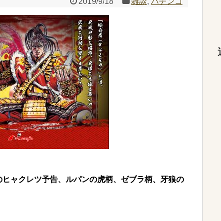
2019/9/18
雑談
,
パチンコ
のヒャクレツ予告、ルパンの虎柄、ゼブラ柄、牙狼の