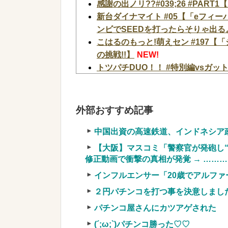
感謝の出ノリ??#039;26 #PA
新台ダイナマイト #05【「eフィ
ンビでSEEDを打ったらそりゃ出る
こはるのもっと!萌えセン #197【「ジ
の挑戦!!】
NEW!
トツパチDUO！！ #特別編vsガ
る門番にいけぴ勝利なるか！？】
N
【悲報】同性愛者女さん「女と付き
←コレは同意せざるおえないと話題
外部おすすめ記事
【速報】外人の医療費未払いが多す
う
NEW!
中国出資の高速鉄道、インドネシア政府
中国政府「原爆投下の背景こそ反省
【大阪】マスコミ「警察官が発砲し“
【総務省人事】エース級の財務官僚
修正動画で衝撃の真相が発覚 → ………
かったから」
NEW!
インフルエンサー「20歳でアルフ
【朗報】減税に反対したエース級の
２円パチンコを打つ事を決意しまし
【画像】令和最新版の宇垣美里さん
題にw w w w w w w w w
NEW!
パチンコ屋さんにカツアゲされた
【画像】カリスマ美容師さん、ココ
(´;ω;`)パチンコ勝った♡♡