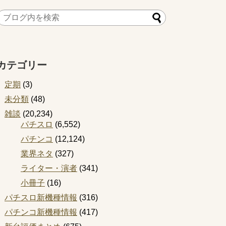
カテゴリー
定期
(3)
未分類
(48)
雑談
(20,234)
パチスロ
(6,552)
パチンコ
(12,124)
業界ネタ
(327)
ライター・演者
(341)
小冊子
(16)
パチスロ新機種情報
(316)
パチンコ新機種情報
(417)