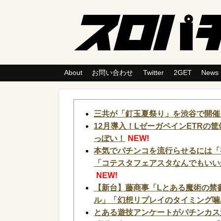
About
お問い合わせ
Twitter
2GET
News
三共が「釘玉夏祭り」を渋谷で開催！
12月導入！LゼーガペインETRの
っぽい！
NEW!
本気でパチンコを流行らせるには「
「コテスタフェアスタなんでもいい
NEW!
【新台】藤商事「Lとある魔術の禁書
ル」「幻想リプレイのタイミング噛
とある遊技アンケートがパチンカス