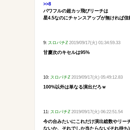
>>8
パワフルの超カッ飛びリーチは
星4.5なのにチャンスアップが無ければ信頼
9:
スロパチℤ
2019/09/17(火) 01:34:59.33
甘慶次のキセルは95%
10:
スロパチℤ
2019/09/17(火) 05:49:12.83
100%以外は単なる演出だろｗ
11:
スロパチℤ
2019/09/17(火) 06:22:51.54
今の台みたいにこれだけ演出総数やリーチ
ないか、それでしか当たらない(それ待ち