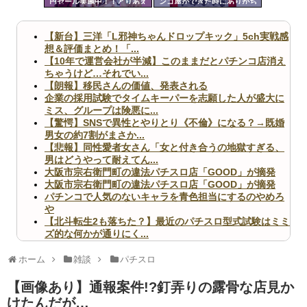
円セール実施中！！とりあえ
ンコ屋ができた時にありがち
ツー
ず全部買うやろｗｗｗｗｗ
な事ｗｗｗｗｗｗｗｗｗｗｗ
ｗｗｗｗｗｗｗ
ル
【新台】三洋「L邪神ちゃんドロップキック」5ch実戦感
想＆評価まとめ！「...
【10年で運営会社が半減】このままだとパチンコ店消え
ちゃうけど…それでい...
【朗報】移民さんの価値、発表される
企業の採用試験でタイムキーパーを志願した人が盛大に
ミス、グループは険悪に...
【驚愕】SNSで異性とやりとり《不倫》になる？→既婚
男女の約7割がまさか...
【悲報】同性愛者女さん「女と付き合うの地獄すぎる、
男はどうやって耐えてん...
大阪市宗右衛門町の違法パチスロ店「GOOD」が摘発
大阪市宗右衛門町の違法パチスロ店「GOOD」が摘発
パチンコで人気のないキャラを青色担当にするのやめろ
や
【北斗転生2も落ちた？】最近のパチスロ型式試験はミミ
ズ的な何かが通りにく...
無職のパチンコカス(22)なんやが、ワイの人生どれくら
いヤバいか教えて？...
ホーム
雑談
パチスロ
AngelBeats!とかいうクソアニメの思い出ｗｗｗ
【画像あり】通報案件!?釘弄りの露骨な店見か
けたんだが…