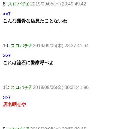
8:
スロパチℤ
2019/09/05(木) 20:49:49.42
>>7
こんな露骨な店見たことないわ
10:
スロパチℤ
2019/09/05(木) 23:37:41.64
>>7
これは流石に警察呼べよ
11:
スロパチℤ
2019/09/06(金) 00:31:41.96
>>7
店名晒せや