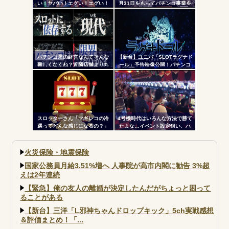
い！ヤバい！エグい！エグい！
月31日をもってパチンコ事業を
アツい！アツい！」←語彙力無
停止へ ナナシーやコマコマ倶
さすぎだろｗｗｗ
楽部マやウィッチブレイド…た
くさんの名機をありがとう
パチンコ屋の経営なんてそんな
【新台】ユニバ「SLOTラグナド
難しくなくね？近隣店舗よりち
ール」予告映像公開！パチンコ
ょっと多めに出しておけば勝手
版面白かったし期待だな！！！
に客が寄ってくるのに強欲すぎ
て極限まで搾り取るから客が飛
ぶんだよ
スロッターさん「マギレコの冷
4号機時代はいろんな方法で勝て
遇ってどんな感じになるの？」
たよな…イベント設定狙い、ハ
イエナ、超技術介入機、新装狙
い…
火災保険・地震保険
国家公務員月給3.51%増へ 人事院が高市内閣に勧告 3%超
えは2年連続
【緊急】俺の友人の離婚が決定したんだがちょっと困って
ることがある
【新台】三洋「L邪神ちゃんドロップキック」5ch実戦感想
＆評価まとめ！「...