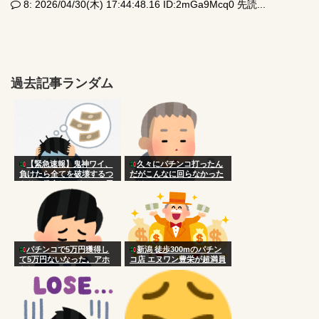
8: 2026/04/30(木) 17:44:48.16 ID:2mGa9Mcq0 先読...
過去記事ランダム
【緊急速報】鬼神ワイ、
久々にパチンコ打ったん
負けたら全てを破壊するつ
だがこんなに回らなかった
もりで借金してパチンコ屋
っけ？？
へ突撃
パチンコで5万円獲得し
新潟 徒歩300mのパチン
て5万円ないなった。アホ
コ店 エヌワン豊栄が超満員
らし
に！