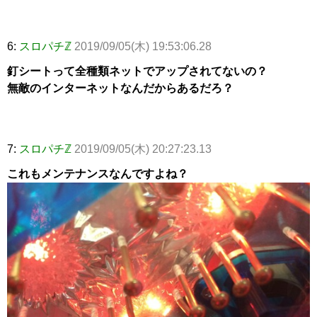
6:
スロパチℤ
2019/09/05(木) 19:53:06.28
釘シートって全種類ネットでアップされてないの？
無敵のインターネットなんだからあるだろ？
7:
スロパチℤ
2019/09/05(木) 20:27:23.13
これもメンテナンスなんですよね？