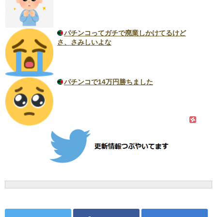
パチンコってガチで廃業しかけてるけど
さ、さみしいよな
パチンコで14万円勝ちました