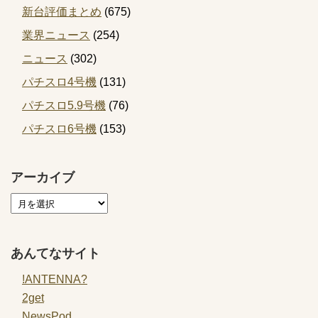
新台評価まとめ
(675)
業界ニュース
(254)
ニュース
(302)
パチスロ4号機
(131)
パチスロ5.9号機
(76)
パチスロ6号機
(153)
アーカイブ
あんてなサイト
!ANTENNA?
2get
NewsPod