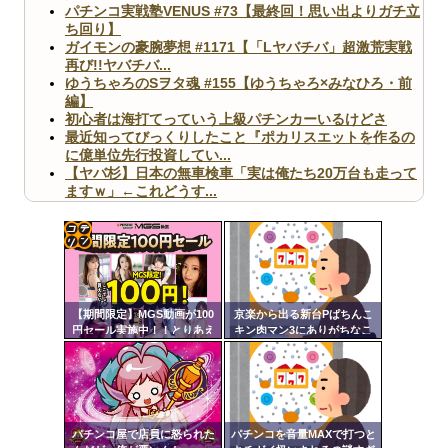
パチンコ実戦塾VENUS #73【最終回！思い出よりガチ立
ち回り】
ガイモンの豪腕夢想 #1171【「Lヤバチバ」超激荒実戦
再び!!ヤバチバ...
ゆうちゃろのSヲタ魂 #155【ゆうちゃろ×みなひろ・前
編】
初心者は海打てっていう上級パチンカーいるけどさ
最近知ってびっくりしたこと『ポカリスエットを作るの
に億単位先行投資してい...
【ヤバ杉】日本の無車検車「実は俺たち20万台も走って
ますｗ」←これどうす...
【閲覧注意】俺が近くにいると機械が壊れるんだけどさ
【画像】ペプシコーラ社、「こういうのでいいんだよ」
な新商品を発売
コテ
リン
【期間限定】MGS動画が100
京楽から出る新台Pぱちんこ
- 固
円セール実施中！！とりあえ
キン肉マン3にありがちなこ
ず全部買うやろｗｗｗｗｗ
と
定リ
Powered by livedoor 相互RSS
ンク
自動
更新
パチンコ屋で店員に怒られた
パチンコを音量MAXで打つと