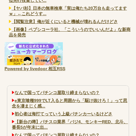
位先行投資してい...
【ヤバ杉】日本の無車検車「実は俺たち20万台も走ってます
ｗ」←これどうす...
【閲覧注意】俺が近くにいると機械が壊れるんだけどさ
【画像】ペプシコーラ社、「こういうのでいいんだよ」な新商
品を発売
Powered by livedoor 相互RSS
なんで国ってパチンコ屋取り締まらないの？
e東京喰種999でLT入ると周囲から「駆け抜けろ！」って思
念を凄まじく感...
初心者は海打てっていう上級パチンカーいるけどさ
【新台の噂】パチスロ業界「バジ4、モンキーRED、北斗、
番長5が年末に出...
なんで国ってパチンコ屋取り締まらないの？