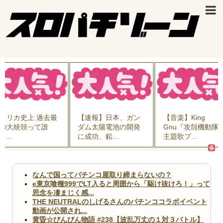
上 過去最
【速報】日本、ガン
【音楽】King
領って誰
ダム太陽電池の開発
Gnu『攻殻機動隊』
に成功、鉛...
主題歌プ...
なんで国ってパチンコ屋取り締まらないの？
e東京喰種999でLT入ると周囲から「駆け抜けろ！」って
思念を凄まじく感...
THE NEUTRALのしげるさんのパチンココラボイベント
動画が公開され...
黄昏☆びんびん物語 #238【波乱万丈の１対３バトル】