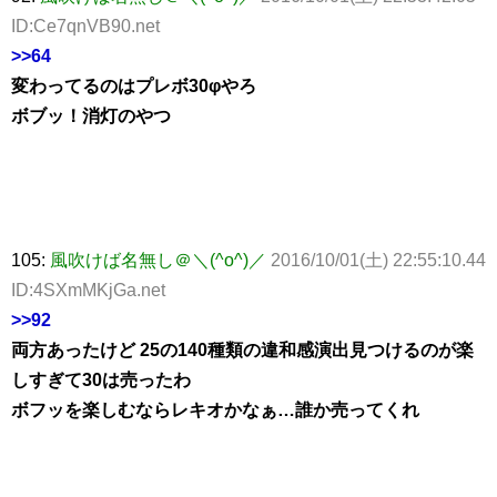
ID:Ce7qnVB90.net
>>64
変わってるのはプレボ30φやろ
ボブッ！消灯のやつ
105:
風吹けば名無し＠＼(^o^)／
2016/10/01(土) 22:55:10.44
ID:4SXmMKjGa.net
>>92
両方あったけど 25の140種類の違和感演出見つけるのが楽
しすぎて30は売ったわ
ボフッを楽しむならレキオかなぁ…誰か売ってくれ