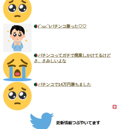
(´;ω;`)パチンコ勝った♡♡
パチンコってガチで廃業しかけてるけど
さ、さみしいよな
パチンコで14万円勝ちました