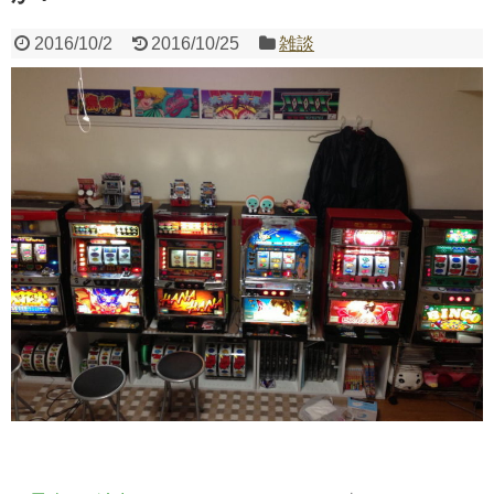
2016/10/2
2016/10/25
雑談
Powered by livedoor 相互RSS