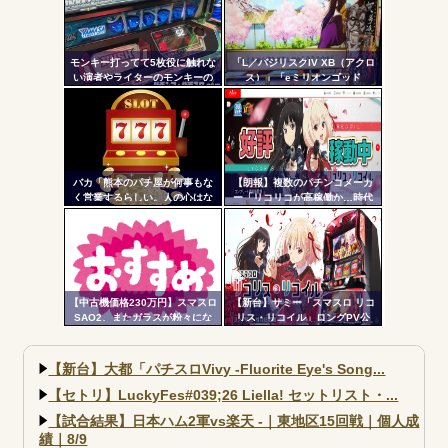
モンキー打ってて5枚役に触れな
「L／バジリスクIV XB（アクロ
い演者やライターのモンキーの
ス）」「eミリオンゴッド
講釈とか薄寒いだけだよな
3CHB（メーシー）」「L／Vivy
／A5（大都）」が検定通過
バカ「熊本のパチ屋が何事もな
【朗報】複数のパチンコメーカ
く営業するらしい。人の心はな
ー「リコリコが高稼働か…時代
いのか」←なんでも自粛させた
はライトミドルだ！」
がるヤツって害悪だよな
【中古機価格230万円】スマスロ
【新台】サミー「スマスロ リコ
SAO2、またガラスが粉々にな
リス・リコイル」ロングPV公
る…
開！新時代の疑似ボ連打を体感
せよ！！！
【新台】大都「パチスロVivy -Fluorite Eye's Song...
【セトリ】LuckyFes#039;26 Liella! セットリスト・...
【試合結果】日本ハム2軍vs楽天 -｜東地区15回戦｜個人成
績｜8/9