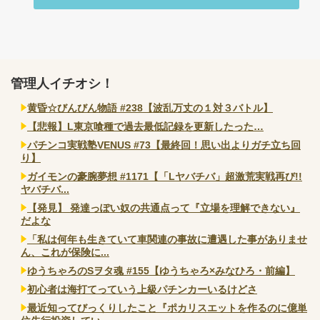
管理人イチオシ！
黄昏☆びんびん物語 #238【波乱万丈の１対３バトル】
【悲報】L東京喰種で過去最低記録を更新したった…
パチンコ実戦塾VENUS #73【最終回！思い出よりガチ立ち回
り】
ガイモンの豪腕夢想 #1171【「Lヤバチバ」超激荒実戦再び!!
ヤバチバ...
【発見】 発達っぽい奴の共通点って『立場を理解できない』
だよな
「私は何年も生きていて車関連の事故に遭遇した事がありませ
ん、これが保険に...
ゆうちゃろのSヲタ魂 #155【ゆうちゃろ×みなひろ・前編】
初心者は海打てっていう上級パチンカーいるけどさ
最近知ってびっくりしたこと『ポカリスエットを作るのに億単