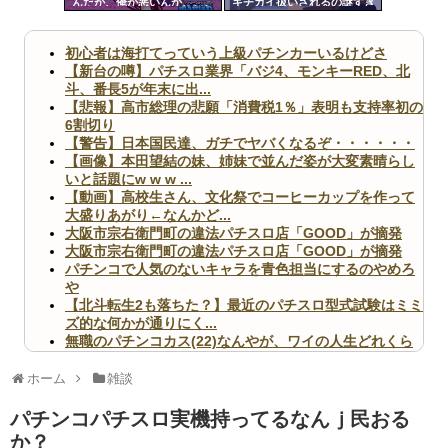
んだが、俺が悪いんか、、、
キチガイ扱いされるの謎すぎ
ツー
るんですけども
ル
初心者は海打てっていう上級パチンカーいるけどさ
【新台の噂】パチスロ業界「バジ4、モンキーRED、北
斗、番長5が年末に出...
【悲報】高市総理の悲願「消費税1％」表明も支持率初の
6割切り
【警告】日本国民達、ガチでヤバくなるぞ・・・・・・
【画像】本田望結の妹、姉妹で並んだ姿が大変素晴らし
いと話題にw w w ...
【動画】高校生さん、文化祭でコーヒーカップを作って
大盛りあがり←なんかど...
大阪市宗右衛門町の違法パチスロ店「GOOD」が摘発
大阪市宗右衛門町の違法パチスロ店「GOOD」が摘発
パチンコで人気のないキャラを青色担当にするのやめろ
や
【北斗転生2も落ちた？】最近のパチスロ型式試験はミミ
ズ的な何かが通りにく...
無職のパチンコカス(22)なんやが、ワイの人生どれくら
いヤバいか教えて？...
AngelBeats!とかいうクソアニメの思い出ｗｗｗ
ホーム
雑談
パチンコパチスロ実機持ってるなんｊ民おる
か？