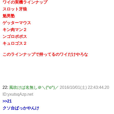
ワイの実機ラインナップ
スロット牙狼
魁男塾
ゲッターマウス
キン肉マン２
ンゴロポポス
キュロゴス２
このラインナップで持ってるのワイだけやろな
22:
風吹けば名無し＠＼(^o^)／
2016/10/01(土) 22:43:44.20
ID:yxutsqAzp.net
>>21
クソ台ばっかやんけ