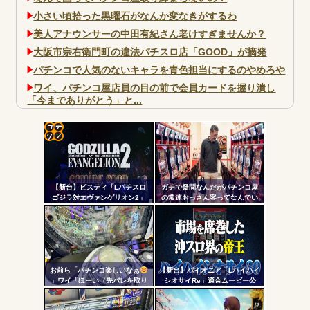
小さい頃拾った黒曜石がなんか変なきがするわ
美人アナウンサーの中田有紀さん老けすぎませんか？
大阪市宗右衛門町の違法パチスロ店「GOOD」が摘発
パチンコで人気のないキャラを青色担当にするのやめろや
ワイ、パチンコ屋店員の目の前で会員カードを握り潰し
「今までありがとう」と...
無職のパチンコカス(22)なんやが、ワイの人生どれくらい
ヤバいか教えて？...
AngelBeats!とかいうクソアニメの思い出ｗｗｗ
コテ
リン
【新台】ビスティ「Lパチスロ
ガチで疑問なんだがパチンコ屋
- 固
ゴジラ対エヴァンゲリオン2」
の常連おっさん客ってなんでい
PV第一弾公開！Gの衝撃再
つも同じ服着てるの？
定リ
来！！！
Powered by livedoor 相互RSS
ンク
自動
更新
お前ら「パチンコ楽しいなぁ
【新台】パイオニア「Lハイハイ
」ワイ「ほーい（先バレを取り
シオサイRe」適合ムービー公
ツー
上げる）」
開！沖スロ界の帝王がスマスロ
ATで復活
ル