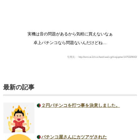
実機は音の問題があるから気軽に買えないなぁ
卓上パチンコなら問題ないんだけどね…
引用元: ・http://tomcat.2ch.sc/test/read.cgi/livejupiter/1475329043/
最新の記事
２円パチンコを打つ事を決意しました。
パチンコ屋さんにカツアゲされた