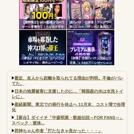
【期間限定】MGS動画が100円
謎のパチンコ演者「フォロワー
セール実施中！！とりあえず全
欲しいからパチンカス適当にフ
部買うやろｗｗｗｗｗ
ォローしよう」「フォロー返し
て来ないやつリムろ」←これで
何回もフォローしてくるのウザ
がられてますよ
【新台】パイオニア「Lハイハイ
【朗報】全国のパチンコ店にて
シオサイRe」適合ムービー公
京楽「e SAOアリシゼーション
開！沖スロ界の帝王がスマスロ
夜空」のデモ機プレミアム展示
ATで復活
が始まる！SAOファンは急
げ！！！
最近、友人から距離を取られてる理由が判明。不倫がバレ
てた。
日本の地震被害に支援したのに…「韓国産の水は水洗トイ
レに」
産経新聞、東北での発行を休止へ 11月末、コスト増で合理
化
【新台】ダイイチ「中森明菜・歌姫伝説～FOR FANS～」
スペック・筐体...
邪神ちゃん作者「打たなきゃ良かった・・・」