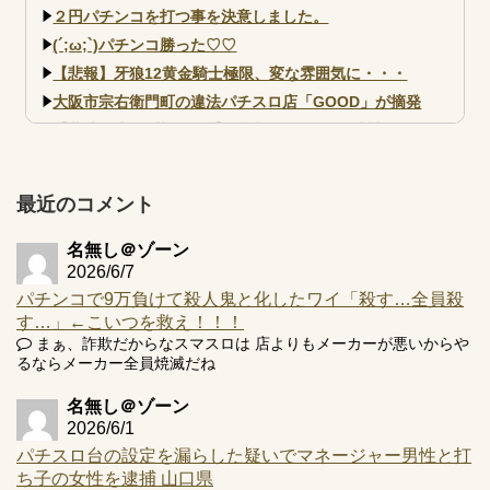
２円パチンコを打つ事を決意しました。
(´;ω;`)パチンコ勝った♡♡
【悲報】牙狼12黄金騎士極限、変な雰囲気に・・・
大阪市宗右衛門町の違法パチスロ店「GOOD」が摘発
【北斗転生2も落ちた？】最近のパチスロ型式試験はミミズ
的な何かが通りにく...
【実戦報告】e黄門ちゃま寿限無 初日の評判まとめ！コン
プ報告あり！弱予告...
最近のコメント
アズールレーン スロット評価はコイン持ちの悪い疑似ボ天
井の軽い絆？
名無し＠ゾーン
2026/6/7
パチンコで9万負けて殺人鬼と化したワイ「殺す…全員殺
す…」←こいつを救え！！！
まぁ、詐欺だからなスマスロは 店よりもメーカーが悪いからや
るならメーカー全員焼滅だね
Powered by livedoor 相互RSS
名無し＠ゾーン
2026/6/1
パチスロ台の設定を漏らした疑いでマネージャー男性と打
ち子の女性を逮捕 山口県