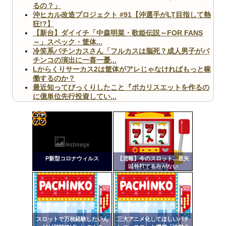
るの？」
沖ヒカル改造プロジェクト #91【沖選手がLT目指して熱
狂!?】
【新台】ダイイチ「中森明菜・歌姫伝説～FOR FANS
～」スペック・筐体...
冷笑系パチンカスさん「フルカスは脳死？成人男子がパ
チンコの演出に一喜一憂...
Lからくりサーカス2は筐体がアレじゃなければもっと稼
働するのか？
最近知ってびっくりしたこと『ポカリスエットを作るの
に億単位先行投資してい...
【ヤバ杉】日本の無車検車「実は俺たち20万台も走って
ますｗ」←これどうす...
【閲覧注意】俺が近くにいると機械が壊れるんだけどさ
【画像】ペプシコーラ社、「こういうのでいいんだよ」
コテ
な新商品を発売
リン
P新型コロナウィルス
【悲報】今のスロット…星矢
- 固
以外打てる台がない
定リ
ンク
Powered by livedoor 相互RSS
自動
更新
スロットで万枚経験したいん
三大アニメ化してほしいパチ