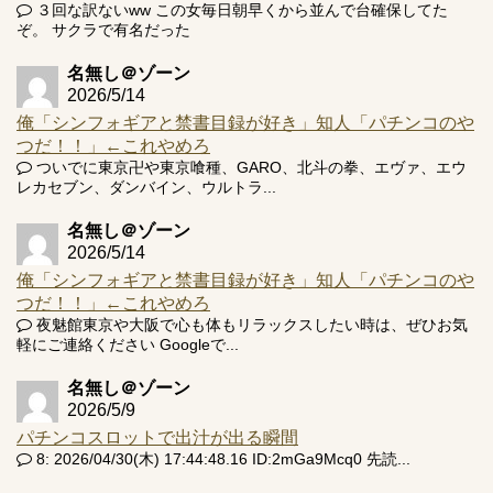
３回な訳ないww この女毎日朝早くから並んで台確保してた
ぞ。 サクラで有名だった
名無し＠ゾーン
2026/5/14
俺「シンフォギアと禁書目録が好き」知人「パチンコのや
つだ！！」←これやめろ
ついでに東京卍や東京喰種、GARO、北斗の拳、エヴァ、エウ
レカセブン、ダンバイン、ウルトラ...
名無し＠ゾーン
2026/5/14
俺「シンフォギアと禁書目録が好き」知人「パチンコのや
つだ！！」←これやめろ
夜魅館東京や大阪で心も体もリラックスしたい時は、ぜひお気
軽にご連絡ください Googleで...
名無し＠ゾーン
2026/5/9
パチンコスロットで出汁が出る瞬間
8: 2026/04/30(木) 17:44:48.16 ID:2mGa9Mcq0 先読...