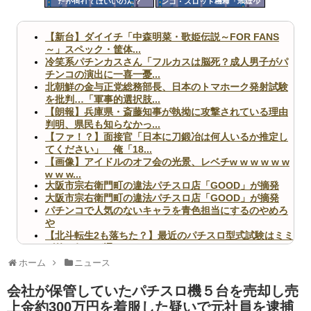
だが何打てばいいのん？
ンコ・スロット機種「地獄少
ツー
女」「リゼロ」
ル
【新台】ダイイチ「中森明菜・歌姫伝説～FOR FANS
～」スペック・筐体...
冷笑系パチンカスさん「フルカスは脳死？成人男子がパ
チンコの演出に一喜一憂...
北朝鮮の金与正党総務部長、日本のトマホーク発射試験
を批判…「軍事的選択肢...
【朗報】兵庫県・斎藤知事が執拗に攻撃されている理由
判明、県民も知らなかっ...
【ファ！？】面接官「日本に刀鍛冶は何人いるか推定し
てください」 俺「18...
【画像】アイドルのオフ会の光景、レベチw w w w w w
w w w...
大阪市宗右衛門町の違法パチスロ店「GOOD」が摘発
大阪市宗右衛門町の違法パチスロ店「GOOD」が摘発
パチンコで人気のないキャラを青色担当にするのやめろ
や
【北斗転生2も落ちた？】最近のパチスロ型式試験はミミ
ズ的な何かが通りにく...
無職のパチンコカス(22)なんやが、ワイの人生どれくら
ホーム
ニュース
いヤバいか教えて？...
AngelBeats!とかいうクソアニメの思い出ｗｗｗ
会社が保管していたパチスロ機５台を売却し売
上金約300万円を着服した疑いで元社員を逮捕