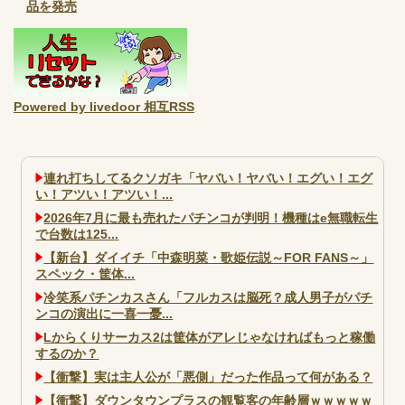
品を発売
Powered by livedoor 相互RSS
連れ打ちしてるクソガキ「ヤバい！ヤバい！エグい！エグ
い！アツい！アツい！...
2026年7月に最も売れたパチンコが判明！機種はe無職転生
で台数は125...
【新台】ダイイチ「中森明菜・歌姫伝説～FOR FANS～」
スペック・筐体...
冷笑系パチンカスさん「フルカスは脳死？成人男子がパチ
ンコの演出に一喜一憂...
Lからくりサーカス2は筐体がアレじゃなければもっと稼働
するのか？
【衝撃】実は主人公が「悪側」だった作品って何がある？
【衝撃】ダウンタウンプラスの観覧客の年齢層ｗｗｗｗｗ