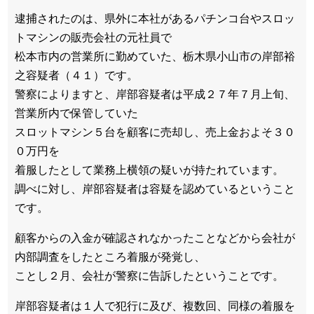
逮捕されたのは、県外に本社があるパチンコ台やスロッ
トマシンの販売会社の元社員で
松本市内の営業所に勤めていた、栃木県小山市の岸部裕
之容疑者（４１）です。
警察によりますと、岸部容疑者は平成２７年７月上旬、
営業所内で保管していた
スロットマシン５台を顧客に売却し、売上金およそ３０
０万円を
着服したとして業務上横領の疑いが持たれています。
調べに対し、岸部容疑者は容疑を認めているということ
です。
顧客からの入金が確認されなかったことなどから会社が
内部調査をしたところ着服が発覚し、
ことし２月、会社が警察に告訴したということです。
岸部容疑者は１人で犯行に及び、複数回、同様の着服を