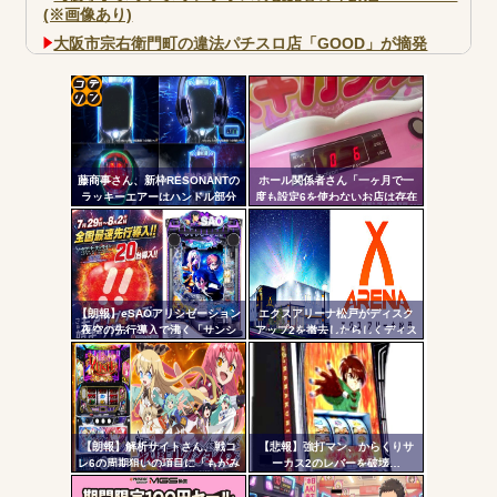
(※画像あり)
大阪市宗右衛門町の違法パチスロ店「GOOD」が摘発
パチンコで人気のないキャラを青色担当にするのやめろや
ワイ、パチンコ屋店員の目の前で会員カードを握り潰し
「今までありがとう」と...
コテ
無職のパチンコカス(22)なんやが、ワイの人生どれくらい
リン
ヤバいか教えて？...
藤商事さん、新枠RESONANTの
ホール関係者さん「一ヶ月で一
- 固
AngelBeats!とかいうクソアニメの思い出ｗｗｗ
ラッキーエアーはハンドル部分
度も設定6を使わないお店は存在
からのみで枠上部からの風は無
しないと思っています。6使った
定リ
い模様。ヅラに配慮したか？
事がない店長も存在しないと思
ンク
う」←これガチ?！
自動
更新
【朗報】eSAOアリシゼーション
エクスアリーナ松戸がディスク
Powered by livedoor 相互RSS
夜空の先行導入で沸く「サンシ
アップ2を撤去したらしくディス
ツー
ャインKYORAKU平針」2日連続
クアッパーさん達から落胆の声
で総差枚10万枚超えの祭りを開
ル
催中ｗｗｗｗ
【朗報】解析サイトさん、戦コ
【悲報】強打マン、からくりサ
レ6の周期狙いの項目に「もがみ
ーカス2のレバーを破壊…
んの尻画像」を採用