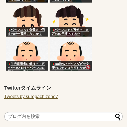
パチンコって分母まで回
パチンコで５万使って５
すのが一番勝てないか？
万3000円戻ってきた
生活保護者に働けって言
48歳のハゲがアダビデ女
うやついるけどパチンコに
優のパチンコ台打ちながら
行くなって言うのおかしく
ニヤニヤしてたwww
ない？
Twitterタイムライン
Tweets by suropachizone7