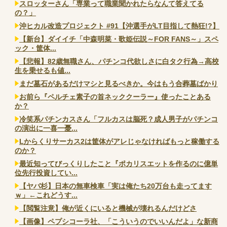
スロッターさん「専業って職業聞かれたらなんて答えてる
の？」
沖ヒカル改造プロジェクト #91【沖選手がLT目指して熱狂!?】
【新台】ダイイチ「中森明菜・歌姫伝説～FOR FANS～」スペ
ック・筐体...
【悲報】82歳無職さん、パチンコ代欲しさに白タク行為→高校
生を乗せるも値...
まだ墓石があるだけマシと見るべきか。今はもう合葬墓ばかり
お前ら『ペルチェ素子の首ネッククーラー』使ったことある
か？
冷笑系パチンカスさん「フルカスは脳死？成人男子がパチンコ
の演出に一喜一憂...
Lからくりサーカス2は筐体がアレじゃなければもっと稼働する
のか？
最近知ってびっくりしたこと『ポカリスエットを作るのに億単
位先行投資してい...
【ヤバ杉】日本の無車検車「実は俺たち20万台も走ってます
ｗ」←これどうす...
【閲覧注意】俺が近くにいると機械が壊れるんだけどさ
【画像】ペプシコーラ社、「こういうのでいいんだよ」な新商