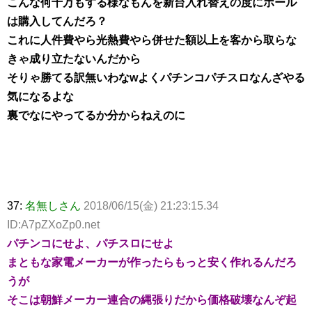
こんな何十万もする様なもんを新台入れ替えの度にホール
は購入してんだろ？
これに人件費やら光熱費やら併せた額以上を客から取らな
きゃ成り立たないんだから
そりゃ勝てる訳無いわなwよくパチンコパチスロなんざやる
気になるよな
裏でなにやってるか分からねえのに
37:
名無しさん
2018/06/15(金) 21:23:15.34
ID:A7pZXoZp0.net
パチンコにせよ、パチスロにせよ
まともな家電メーカーが作ったらもっと安く作れるんだろ
うが
そこは朝鮮メーカー連合の縄張りだから価格破壊なんぞ起