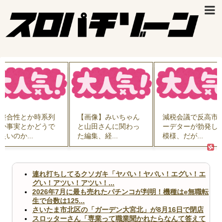
整合性とか時系列
【画像】みいちゃん
減税会議で反高市
か事実とかどうで
と山田さんに関わっ
ーデターが勃発し
良いのか...
た編集、経...
模様、だが...
連れ打ちしてるクソガキ「ヤバい！ヤバい！エグい！エ
グい！アツい！アツい！...
2026年7月に最も売れたパチンコが判明！機種はe無職転
生で台数は125...
さいたま市北区の「ガーデン大宮北」が8月16日で閉店
スロッターさん「専業って職業聞かれたらなんて答えて