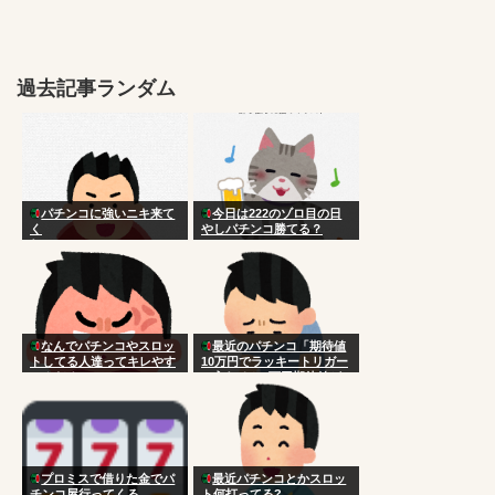
過去記事ランダム
パチンコに強いニキ来て
今日は222のゾロ目の日
く
やしパチンコ勝てる？
れ！！！！！！！！！！！
！！！！！！！！！！
なんでパチンコやスロッ
最近のパチンコ「期待値
トしてる人達ってキレやす
10万円でラッキートリガー
いんだろ
に入れると3万円期待値が
手に入るよ！」
プロミスで借りた金でパ
最近パチンコとかスロッ
チンコ屋行ってくる
ト何打ってる?