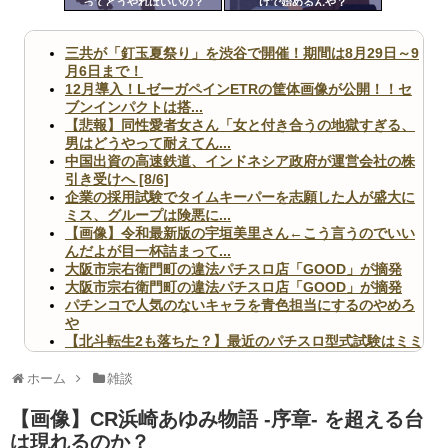
ってどうやればいいの？
けで始めるんや？
ツー
ル
三共が「釘玉夏祭り」を渋谷で開催！期間は8月29日～9
月6日まで！
12月導入！LゼーガペインETRの筐体画像が公開！！セ
ブンインパクトは搭...
【悲報】同性愛者女さん「女と付き合うの地獄すぎる、
男はどうやって耐えてん...
中国出資の高速鉄道、インドネシア政府が運営会社の株
引き受けへ [8/6]
企業の採用試験でタイムキーパーを志願した人が盛大に
ミス、グループは険悪に...
【画像】令和最新版の宇垣美里さん←こう言うのでいい
んだよが目一杯詰まって...
大阪市宗右衛門町の違法パチスロ店「GOOD」が摘発
大阪市宗右衛門町の違法パチスロ店「GOOD」が摘発
パチンコで人気のないキャラを青色担当にするのやめろ
や
【北斗転生2も落ちた？】最近のパチスロ型式試験はミミ
ズ的な何かが通りにく...
無職のパチンコカス(22)なんやが、ワイの人生どれくら
ホーム
雑談
いヤバいか教えて？...
AngelBeats!とかいうクソアニメの思い出ｗｗｗ
【画像】CR浜崎あゆみ物語 -序章- を超える台
は現れるのか？