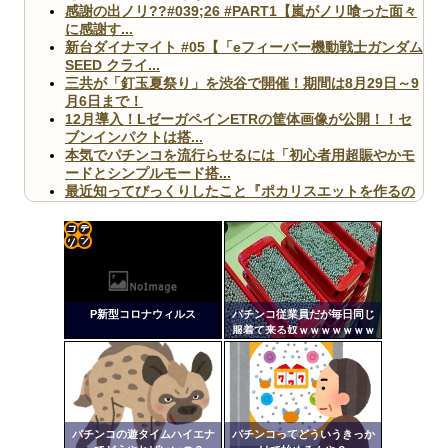
感謝の出ノリ??#039;26 #PART1【嵐がノリ喰った面々
に感謝す...
新台ダイナマイト #05【「eフィーバー機動戦士ガンダム
SEED クライ...
三共が「釘玉夏祭り」を渋谷で開催！期間は8月29日～9
月6日まで！
12月導入！LゼーガペインETRの筐体画像が公開！！セ
ブンインパクトは搭...
本気でパチンコを流行らせるには「初心者用超賑やかモ
ードとシンプルモード搭...
最近知ってびっくりしたこと『ポカリスエットを作るの
に億単位先行投資してい...
【ヤバ杉】日本の無車検車「実は俺たち20万台も走って
ますｗ」←これどうす...
【閲覧注意】俺が近くにいると機械が壊れるんだけどさ
コテ
【画像】ペプシコーラ社、「こういうのでいいんだよ」
リン
な新商品を発売
P新型コロナウィルス
パチンコ従業員だが毎日同じ
- 固
服着て来る奴ｗｗｗｗｗｗｗ
ｗｗｗｗｗ
定リ
ンク
自動
Powered by livedoor 相互RSS
更新
パチンコの遊タイムハイエナ
パチンコってどういうきっか