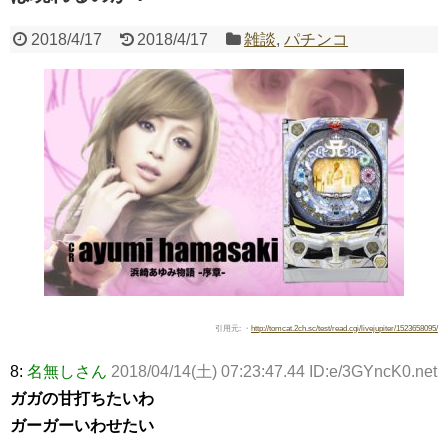
2018/4/17
2018/4/17
雑談
,
パチンコ
Powered by livedoor 相互RSS
引用元: ・
http://tomcat.2ch.sc/test/read.cgi/livejupiter/1523658095/
8:
名無しさん
2018/04/14(土) 07:23:47.44 ID:e/3GYncK0.net
ガガの甘打ちたいわ
ガーガーいわせたい