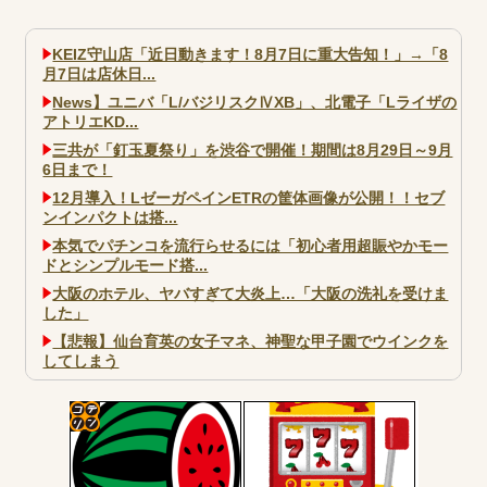
KEIZ守山店「近日動きます！8月7日に重大告知！」→「8
月7日は店休日...
News】ユニバ「L/バジリスクⅣXB」、北電子「Lライザの
アトリエKD...
三共が「釘玉夏祭り」を渋谷で開催！期間は8月29日～9月
6日まで！
12月導入！LゼーガペインETRの筐体画像が公開！！セブ
ンインパクトは搭...
本気でパチンコを流行らせるには「初心者用超賑やかモー
ドとシンプルモード搭...
大阪のホテル、ヤバすぎて大炎上…「大阪の洗礼を受けま
した」
【悲報】仙台育英の女子マネ、神聖な甲子園でウインクを
してしまう
大阪市宗右衛門町の違法パチスロ店「GOOD」が摘発
パチンコで人気のないキャラを青色担当にするのやめろや
ワイ、パチンコ屋店員の目の前で会員カードを握り潰し
コテ
「今までありがとう」と...
リン