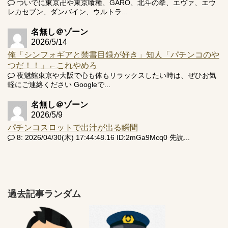
ついでに東京卍や東京喰種、GARO、北斗の拳、エヴァ、エウ
レカセブン、ダンバイン、ウルトラ...
名無し＠ゾーン
2026/5/14
俺「シンフォギアと禁書目録が好き」知人「パチンコのや
つだ！！」←これやめろ
夜魅館東京や大阪で心も体もリラックスしたい時は、ぜひお気
軽にご連絡ください Googleで...
名無し＠ゾーン
2026/5/9
パチンコスロットで出汁が出る瞬間
8: 2026/04/30(木) 17:44:48.16 ID:2mGa9Mcq0 先読...
過去記事ランダム