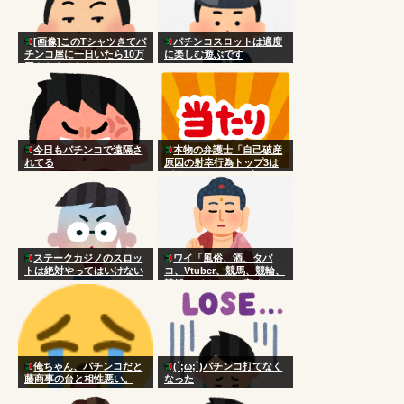
[画像]このTシャツきてパ
パチンコスロットは適度
チンコ屋に一日いたら10万
に楽しむ遊ぶです
円もらえるならやるか？
今日もパチンコで遠隔さ
本物の弁護士「自己破産
れてる
原因の射幸行為トップ3は
パチンコ、ソシャゲ、FX」
ステークカジノのスロッ
ワイ「風俗、酒、タバ
トは絶対やってはいけない
コ、Vtuber、競馬、競輪、
競艇、パチンコ、宝くじ一
切やりません興味ありませ
ん」
俺ちゃん、パチンコだと
(´;ω;`)パチンコ打てなく
藤商事の台と相性悪い。
なった