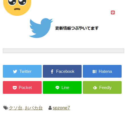
クソ台
,
おバカ台
spzone7