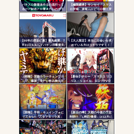
無職のパチンコカス(22)なんやが、ワイの人生どれくらい
パチスロ新筐体作るの流行って
【極限継承】サンセイ「スマス
- 固
ヤバいか教えて？...
るけど財布とか置きたいので下
ロ牙狼」速報ムービー公開！牙
皿とか今まで通りがいいわ
狼の名に恥じぬ出玉性能がパチ
定リ
AngelBeats!とかいうクソアニメの思い出ｗｗｗ
ンコからスロットへ
ンク
自動
更新
【66年の歴史に幕】豊丸産業、7
【大人限定】本当に出会いを求
月31日をもってパチンコ事業を
めている方はコチラです！！
Powered by livedoor 相互RSS
ツー
停止へ ナナシーやコマコマ倶
楽部マやウィッチブレイド…た
ル
くさんの名機をありがとう
【朗報】牙狼カラーチェンジカ
【新台】サミー「スマスロ リコ
ップ、爆誕 冷たい飲み物を注
リス・リコイル」ロングPV公
ぐと背景が浮かび上がる
開！新時代の疑似ボ連打を体感
せよ！！！
【朗報】平和・キュインフォに
【新台の噂】大都の今後の予定
て乙女5の「乙女アタック系」
判明!? 「L押忍!番長」は12月に
「繚乱の刻系」の連続演出信頼
登場か
度が公開される！みんなの体感
と比べてどうよ？