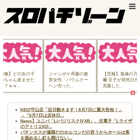
画像】どの女の子
ジャンポケ斉藤の被
【悲報】鬼滅の刃
赤ちゃん産ませた
害女性「バウムクー
禰 豆子が突然日光
！？ｗｗ...
ヘン売った...
克服した...
KEIZ守山店「近日動きます！8月7日に重大告知！」
→「8月7日は店休日...
News】ユニバ「L/バジリスクⅣXB」、北電子「Lライザ
のアトリエKD...
パチンカスが遠隔だのホルコンだの言うからホールは客
を舐めるし釘も開けない...