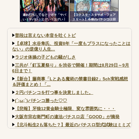
連れ打ちしてるクソガキ「ヤバ
【コテスタ・スタサポ・フェア
い！ヤバい！エグい！エグい！
スタート】今後のパチンコは回
アツい！アツい！」←語彙力無
数固定系必須でいいよな。そし
さすぎだろｗｗｗ
て釘は完全に廃止するべき
普段は言えない本音を吐くトピ
【卓球】水谷隼氏、投資8年「一度もプラスになったことは
ない」の逆億り人生...
ラジオ体操の子どもの騒がしさ
三共が「釘玉夏祭り」を渋谷で開催！期間は8月29日～9月
6日まで！
【新台】藤商事「Lとある魔術の禁書目録2」5ch実戦感想
＆評価まとめ！「...
２円パチンコを打つ事を決意しました。
(´;ω;`)パチンコ勝った♡♡
【悲報】牙狼12黄金騎士極限、変な雰囲気に・・・
大阪市宗右衛門町の違法パチスロ店「GOOD」が摘発
【北斗転生2も落ちた？】最近のパチスロ型式試験はミミズ
的な何かが通りにく...
【実戦報告】e黄門ちゃま寿限無 初日の評判まとめ！コン