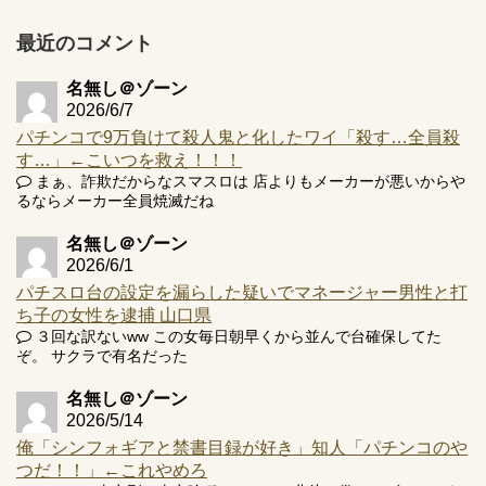
プ報告あり！弱予告...
最近のコメント
アズールレーン スロット評価はコイン持ちの悪い疑似ボ天
井の軽い絆？
名無し＠ゾーン
2026/6/7
パチンコで9万負けて殺人鬼と化したワイ「殺す…全員殺
す…」←こいつを救え！！！
まぁ、詐欺だからなスマスロは 店よりもメーカーが悪いからや
Powered by livedoor 相互RSS
るならメーカー全員焼滅だね
名無し＠ゾーン
2026/6/1
パチスロ台の設定を漏らした疑いでマネージャー男性と打
ち子の女性を逮捕 山口県
３回な訳ないww この女毎日朝早くから並んで台確保してた
ぞ。 サクラで有名だった
名無し＠ゾーン
2026/5/14
俺「シンフォギアと禁書目録が好き」知人「パチンコのや
つだ！！」←これやめろ