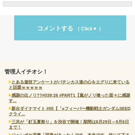
コメントする
管理人イチオシ！
とある遊技アンケートがパチンカス達の心をエグりに来ている
と話題ｗｗｗｗｗ
感謝の出ノリ??#039;26 #PART1【嵐がノリ喰った面々に感謝
す...
新台ダイナマイト #05【「eフィーバー機動戦士ガンダムSEED
クライ...
三共が「釘玉夏祭り」を渋谷で開催！期間は8月29日～9月6日
まで！
ジャンポケ斉藤「同意があったんです。本当です。信じて下さ