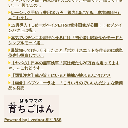
い」 ←何でこの...
レーシック手術（費用10万円、視力2.0になる、成功率95%）
←これをし...
12月導入！LゼーガペインETRの筐体画像が公開！！セブンイ
ンパクトは搭...
本気でパチンコを流行らせるには「初心者用超賑やかモードと
シンプルモード搭...
最近知ってびっくりしたこと『ポカリスエットを作るのに億単
位先行投資してい...
【ヤバ杉】日本の無車検車「実は俺たち20万台も走ってます
ｗ」←これどうす...
【閲覧注意】俺が近くにいると機械が壊れるんだけどさ
【画像】ペプシコーラ社、「こういうのでいいんだよ」な新商
品を発売
Powered by livedoor 相互RSS