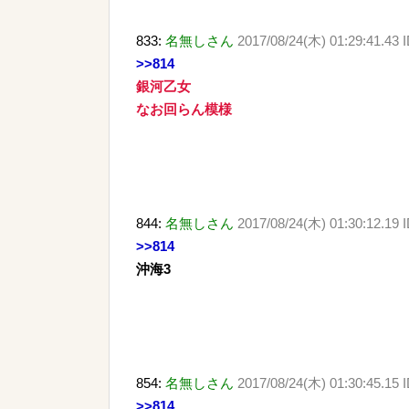
833:
名無しさん
2017/08/24(木) 01:29:41.43
>>814
銀河乙女
なお回らん模様
844:
名無しさん
2017/08/24(木) 01:30:12.19 
>>814
沖海3
854:
名無しさん
2017/08/24(木) 01:30:45.15 
>>814