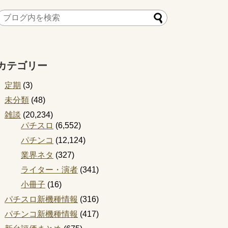
カテゴリー
定期
(3)
未分類
(48)
雑談
(20,234)
パチスロ
(6,552)
パチンコ
(12,124)
業界ネタ
(327)
ライター・演者
(341)
小冊子
(16)
パチスロ新機種情報
(316)
パチンコ新機種情報
(417)