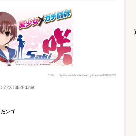
引用元: ・http://tomcat.2ch.sc/test/read.cgi/livejupiter/1503500729/
ID:Z2XT9k2Fd.net
ス
きたンゴ