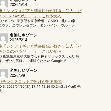
2026/5/14
俺「シンフォギアと禁書目録が好き」知人「パ
チンコのやつだ！！」←これやめろ
ついでに東京卍や東京喰種、GARO、北斗の拳、
エヴァ、エウレカセブン、ダンバイン、ウルトラ...
名無し＠ゾーン
2026/5/14
俺「シンフォギアと禁書目録が好き」知人「パ
チンコのやつだ！！」←これやめろ
夜魅館東京や大阪で心も体もリラックスしたい時
は、ぜひお気軽にご連絡ください Googleで...
名無し＠ゾーン
2026/5/9
パチンコスロットで出汁が出る瞬間
8: 2026/04/30(木) 17:44:48.16 ID:2mGa9Mcq0 先
...