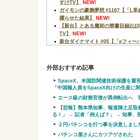
すけTV】
NEW!
ガイモンの豪腕夢想 #1167【「
躍らせた結果】
NEW!
【新台】とある魔術の禁書目録2は
TV】
NEW!
新台ダイナマイト #05【「eフィ
ンビでSEEDを打ったらそりゃ出る
W DREAM #第272廻【「カバ
解説】
NEW!
外部おすすめ記事
【画像】カリスマ美容師さん、ココ
らw w w w w w w w w w w
NEW!
SpaceX、米国防関連技術保護を
「中国籍人員をSpaceX向けの生産に関
SpaceX、米国防関連技術保護を
「中国籍人員をSpaceX向けの生産
エース級の財務官僚が異例転出へ 官
【辺野古事故】日教組委員長「杜撰
【悲報】熊本県知事、報道陣土足取
平和教育の意義強調「うちの運動方
る！」 → 記者「例えば？」 → 知事、
【画像】北海道の1500万の中古
２円パチンコを打つ事を決意しまし
ｗ
NEW!
パチンコ屋さんにカツアゲされた
大進連所属の学生8人、在韓米軍平