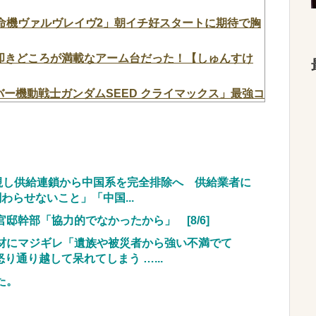
L革命機ヴァルヴレイヴ2」朝イチ好スタートに期待で胸
叩きどころが満載なアーム台だった！【しゅんすけ
ーバー機動戦士ガンダムSEED クライマックス」最強コ
よね】
NEW!
ネリ」CZの設定判別が分からない！そんなアナタへ完全
リコ田中みたいなチー牛を大変身させた結果がこち
重視し供給連鎖から中国系を完全排除へ 供給業者に
わらせないこと」「中国...
重視し供給連鎖から中国系を完全排除へ 供給業者に
に関わらせないこと」「中国...
NEW!
邸幹部「協力的でなかったから」 [8/6]
な計画、学校が責めを負うのは当然」としつつも、
材にマジギレ「遺族や被災者から強い不満でて
針は極めてバランス良い」
NEW!
怒り通り越して呆れてしまう …...
物件、レベチｗｗｗｗｗｗｗｗｗｗｗｗｗｗｗｗｗｗｗ
た。
沢基地に無断侵入…米軍により身柄拘束！
NEW!