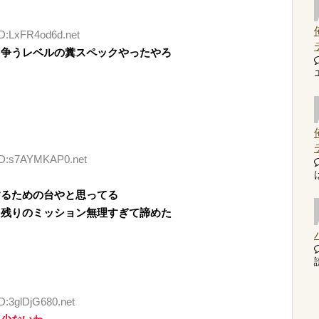
ID:LxFR4od6d.net
を争うレベルの糞スペックやったやろ
 ID:s7AYMKAP0.net
するための台やと思ってる
、残りのミッション無理すぎて諦めた
読
ID:3glDjG680.net