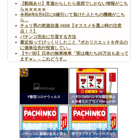
【動画あり】常連からしたら迷惑でしかない情報がこち
らｗｗｗｗｗ
令和8年8月8日に6確引いて負けた人たちの機種がこち
ら…
チェリ男の悠遊自適 #608【オススメを選ぶ時の注意
点！？】
パチンコ完全に引退する方法
最近知ってびっくりしたこと『ポカリスエットを作るの
に億単位先行投資してい...
【ヤバ杉】日本の無車検車「実は俺たち20万台も走って
ますｗ」←これどうす...
【閲覧注意】俺が近くにいると機械が壊れるんだけどさ
【画像】ペプシコーラ社、「こういうのでいいんだよ」
な新商品を発売
コテ
リン
P新型コロナウィルス
パチンコのハンドル固定禁止
- 固
を注意されてワイがやった行
為
定リ
Powered by livedoor 相互RSS
ンク
自動
更新
パチンコに遠隔があると言う
何でラブライブシリーズって