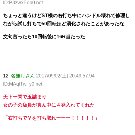
ID:P3zwxEob0.net
ちょっと違うけどST機の右打ち中にハンドル壊れて修理し
ながら試し打ちで50回転ほど消化されたことがあったな
文句言ったら10回転後に16R当たった
12:
名無しさん
2017/09/02(土) 20:49:57.94
ID:MAqfTw+y0.net
天下一閃で玉詰まり
女の子の店員が真ん中に４発入れてくれた
「右打ちでＶを打ち取れーーー！！！！！」