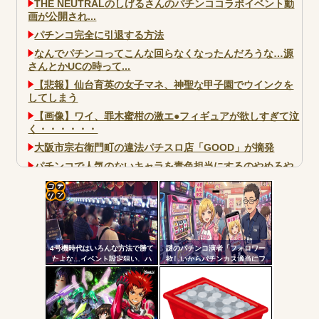
THE NEUTRALのしげるさんのパチンココラボイベント動
画が公開され...
パチンコ完全に引退する方法
なんでパチンコってこんな回らなくなったんだろうな…源
さんとかUCの時って...
【悲報】仙台育英の女子マネ、神聖な甲子園でウインクを
してしまう
【画像】ワイ、罪木蜜柑の激エ●フィギュアが欲しすぎて泣
く・・・・・・
大阪市宗右衛門町の違法パチスロ店「GOOD」が摘発
パチンコで人気のないキャラを青色担当にするのやめろや
ワイ、パチンコ屋店員の目の前で会員カードを握り潰し
「今までありがとう」と...
コテ
無職のパチンコカス(22)なんやが、ワイの人生どれくらい
ヤバいか教えて？...
リン
AngelBeats!とかいうクソアニメの思い出ｗｗｗ
4号機時代はいろんな方法で勝て
謎のパチンコ演者「フォロワー
- 固
たよな…イベント設定狙い、ハ
欲しいからパチンカス適当にフ
イエナ、超技術介入機、新装狙
ォローしよう」「フォロー返し
定リ
い…
て来ないやつリムろ」←これで
ンク
何回もフォローしてくるのウザ
がられてますよ
自動