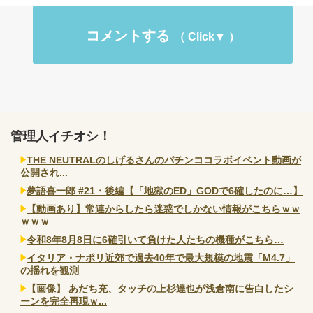
コメントする
管理人イチオシ！
THE NEUTRALのしげるさんのパチンココラボイベント動画が
公開され...
夢語喜一郎 #21・後編【「地獄のED」GODで6確したのに…】
【動画あり】常連からしたら迷惑でしかない情報がこちらｗｗ
ｗｗｗ
令和8年8月8日に6確引いて負けた人たちの機種がこちら…
イタリア・ナポリ近郊で過去40年で最大規模の地震「M4.7」
の揺れを観測
【画像】 あだち充、タッチの上杉達也が浅倉南に告白したシ
ーンを完全再現ｗ...