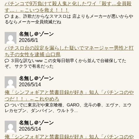
パチンコで9万負けて殺人鬼と化したワイ「殺す…全員殺
す…」←こいつを救え！！！
まぁ、詐欺だからなスマスロは 店よりもメーカーが悪いからや
Powered by livedoor 相互RSS
るならメーカー全員焼滅だね
名無し＠ゾーン
2026/6/1
パチスロ台の設定を漏らした疑いでマネージャー男性と打
ち子の女性を逮捕 山口県
３回な訳ないww この女毎日朝早くから並んで台確保してた
ぞ。 サクラで有名だった
名無し＠ゾーン
2026/5/14
俺「シンフォギアと禁書目録が好き」知人「パチンコのや
つだ！！」←これやめろ
ついでに東京卍や東京喰種、GARO、北斗の拳、エヴァ、エウ
レカセブン、ダンバイン、ウルトラ...
名無し＠ゾーン
2026/5/14
俺「シンフォギアと禁書目録が好き」知人「パチンコのや