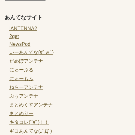
あんてなサイト
!ANTENNA?
2get
NewsPod
いーあんてな(#ﾟｗﾟ)
だめぽアンテナ
にゅーぷる
にゅーもふ
ねらーアンテナ
ぷぅアンテナ
まとめくすアンテナ
まとめりー
キタコレ(ﾟ∀ﾟ)！！
ギコあんてな(,,ﾟДﾟ)