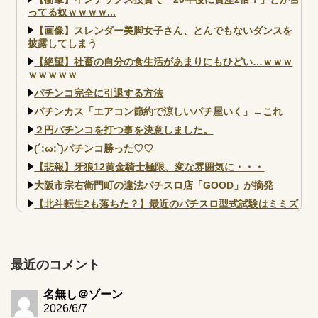
ってる奴ｗｗｗｗ...
【画像】スレンダー美脚女子さん、とんでもないダンスを
披露してしまう
【絶望】社畜の自分の食生活があまりにもひどい…ｗｗｗ
ｗｗｗｗｗ
パチンコ完全に引退する方法
パチンカス「エアコン節約で涼しいパチ屋いく」←これ
２円パチンコを打つ事を決意しました。
(´;ω;`)パチンコ勝った♡♡
【悲報】牙狼12黄金騎士極限、変な雰囲気に・・・
大阪市宗右衛門町の違法パチスロ店「GOOD」が摘発
【北斗転生2も落ちた？】最近のパチスロ型式試験はミミズ
的な何かが通りにく...
【実戦報告】e黄門ちゃま寿限無 初日の評判まとめ！コン
プ報告あり！弱予告...
最近のコメント
アズールレーン スロット評価はコイン持ちの悪い疑似ボ天
井の軽い絆？
名無し＠ゾーン
2026/6/7