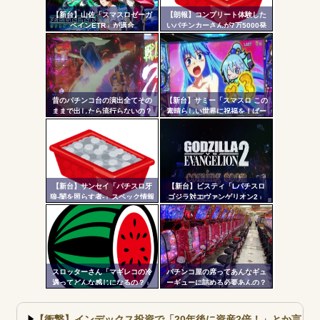
Powered by livedoor 相互RSS
更新
【新台】山佐「スマスロゼーガ
【朗報】コンプリート体験した
ペインETR」が適合
いパチンカーさんが7万5000発
ツー
出ている台に着席した結果ｗｗ
ｗ
ル
昔のパチンコ台の演出全てその
【新台】サミー「スマスロ この
ままで出したら流行らないの？
素晴らしい世界に祝福を！ぱー
と2」筐体画像が公開される！こ
のすば10周年イベントの会場に
展示されているらしいぞ！！！
【新台】サンセイ「パチスロ牙
【新台】ビスティ「Lパチスロ
狼-闇を照らす者-」スペック情報
ゴジラ対エヴァンゲリオン2」
判明！純増約9.1枚のAT機、疑似
PV第一弾公開！Gの衝撃再
ボ突破型、究極魔戒RUSHは継続
来！！！
率82.6%のバトルタイプAT
スロッターさん「マギレコの冷
パチンコ屋の席ってあんなギュ
遇ってどんな感じになるの？」
ーギューに詰める必要あんの？
もっと離した方がよくね？？？
【衝撃】インデックス投資で「20年後に資産2倍！」とか言