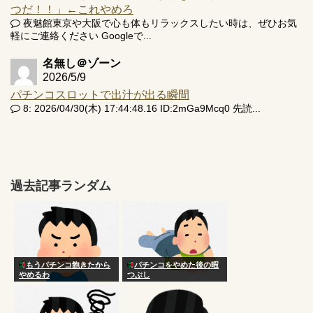
つだ！！」←これやめろ
夜魅館東京や大阪で心も体もリラックスしたい時は、ぜひお気
軽にご連絡ください Googleで...
名無し＠ゾーン
2026/5/9
パチンコスロットで出汁が出る瞬間
8: 2026/04/30(木) 17:44:48.16 ID:2mGa9Mcq0 先読...
過去記事ランダム
もうパチンコ飽きたから
パチンコをやめた後の暇
やめるわ
つぶし