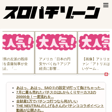
庫県の左派の既得
アメリカ「日本の円
【画像】アトリエ
権を斎藤知事が全
安ヤバくね？アジア
ァン「アトリエは
廃止、「...
経済に影響...
いゲーム...
あはっ、あはっ、SAOⅡの設定Ⅵ打って負けちゃった…
7月に最も売れたパチスロはLからくりサーカス2の
20000台！一度流れを...
全財産1万でパチンコ打つなら何がいい
THE NEUTRALのしげるさんのパチンココラボイベント
動画が公開され...