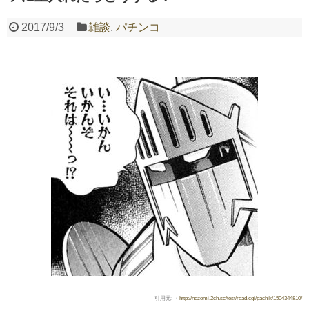
2017/9/3
雑談
,
パチンコ
Powered by livedoor 相互RSS
引用元: ・
http://nozomi.2ch.sc/test/read.cgi/pachik/1504344810/