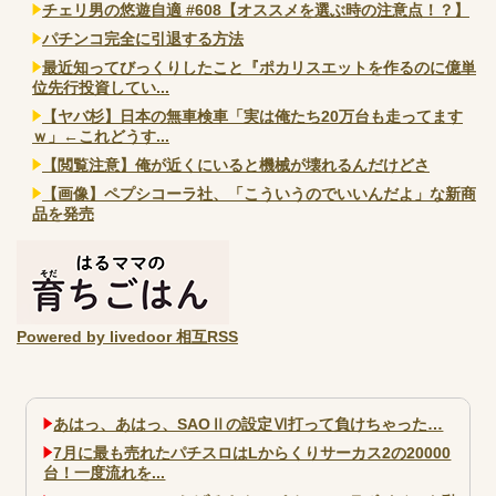
チェリ男の悠遊自適 #608【オススメを選ぶ時の注意点！？】
パチンコ完全に引退する方法
最近知ってびっくりしたこと『ポカリスエットを作るのに億単
位先行投資してい...
【ヤバ杉】日本の無車検車「実は俺たち20万台も走ってます
ｗ」←これどうす...
【閲覧注意】俺が近くにいると機械が壊れるんだけどさ
【画像】ペプシコーラ社、「こういうのでいいんだよ」な新商
品を発売
Powered by livedoor 相互RSS
あはっ、あはっ、SAOⅡの設定Ⅵ打って負けちゃった…
7月に最も売れたパチスロはLからくりサーカス2の20000
台！一度流れを...