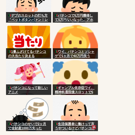
デブのスロットの打ち方
パチンコで5万円獲得し
「ベットボタンバァン！レ
て5万円ないなった。アホ
バーガァン！ボタンベシッ
らし
ベシッベシッ！」
1番ふざけてるパチンコ
ワイ、パチンコとソシャ
の大当たり決まる
ゲで1ヶ月で40万円失う
パチンコになって欲しい
ギャンブル依存症ワイ、
アニメ
精神科通院後スロットで5
万勝ち
パチンコのせいで2ヶ月
生活保護者に働けって言
で全財産1000万失った
うやついるけどパチンコに
行くなって言うのおかしく