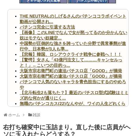
とキチ扱いされる風潮
パチスロが無いの？
ツー
ル
THE NEUTRALのしげるさんのパチンココラボイベント
動画が公開され...
パチンコ完全に引退する方法
【画像】このLINEでなんで女が怒ってるのか分かんない
奴はモテない奴確定...
中国勢が圧倒的な強さを誇っていた分野で異常事態が進
行中、日本勢が3人も準...
【悲報】韓国、ロシアウクライナ戦争に参戦へ！！！
【驚愕】女さん「43億円注文して………キャンセルっ
と！」←こいつの目的っ...
大阪市宗右衛門町の違法パチスロ店「GOOD」が摘発
大阪市宗右衛門町の違法パチスロ店「GOOD」が摘発
パチンコで人気のないキャラを青色担当にするのやめろ
や
【北斗転生2も落ちた？】最近のパチスロ型式試験はミミ
ズ的な何かが通りにく...
無職のパチンコカス(22)なんやが、ワイの人生どれくら
いヤバいか教えて？...
AngelBeats!とかいうクソアニメの思い出ｗｗｗ
ホーム
雑談
右打ち確変中に玉詰まり。直した後に店員がヘ
ソに玉入れたらどうする？