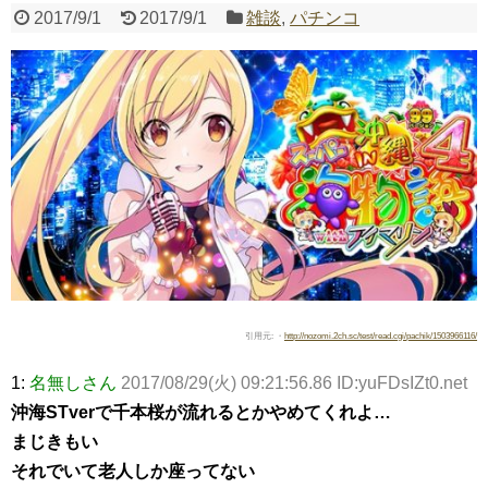
2017/9/1
2017/9/1
雑談
,
パチンコ
Powered by livedoor 相互RSS
引用元: ・
http://nozomi.2ch.sc/test/read.cgi/pachik/1503966116/
1:
名無しさん
2017/08/29(火) 09:21:56.86 ID:yuFDsIZt0.net
沖海STverで千本桜が流れるとかやめてくれよ…
まじきもい
それでいて老人しか座ってない