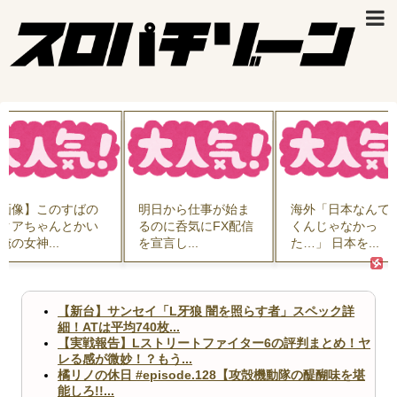
画像】このすばの
明日から仕事が始ま
海外「日本なんて
クアちゃんとかい
るのに呑気にFX配信
くんじゃなかっ
俺の女神...
を宣言し...
た…」 日本を...
【新台】サンセイ「L牙狼 闇を照らす者」スペック詳
細！ATは平均740枚...
【実戦報告】Lストリートファイター6の評判まとめ！ヤ
レる感が微妙！？もう...
橘リノの休日 #episode.128【攻殻機動隊の醍醐味を堪
能しろ!!...