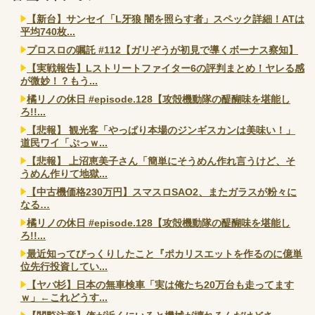
【新台】サンセイ「L牙狼 闇を照らす者」スペック詳細！ATは
平均740枚...
プロスロの嘱託 #112【ガリぞうが初見で導くボーナス察知】
【実戦報告】Lストリートファイター6の評判まとめ！ヤレる感
が微妙！？もう...
橘リノの休日 #episode.128【攻殻機動隊の醍醐味を堪能し
ろ!!...
【悲報】 観光客「やっぱり本場のジンギスカンは美味い！」
道民ワイ「ぷっｗ...
【悲報】 上沼恵美子さん「簡単にそうめん作れ言うけど、そ
うめん作りて地獄...
【中古機価格230万円】スマスロSAO2、またガラスが粉々に
なる…
橘リノの休日 #episode.128【攻殻機動隊の醍醐味を堪能し
ろ!!...
最近知ってびっくりしたこと『ポカリスエットを作るのに億単
位先行投資してい...
【ヤバ杉】日本の無車検車「実は俺たち20万台も走ってます
ｗ」←これどうす...