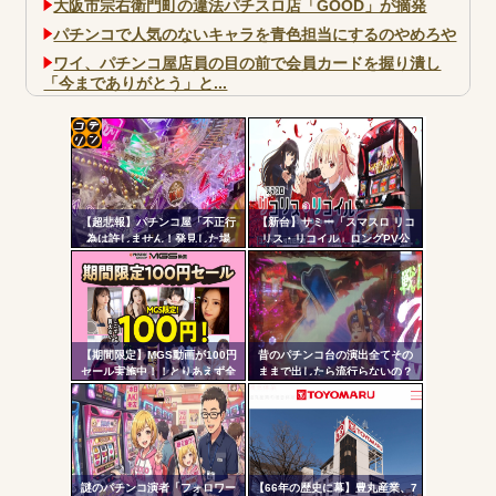
大阪市宗右衛門町の違法パチスロ店「GOOD」が摘発
パチンコで人気のないキャラを青色担当にするのやめろや
ワイ、パチンコ屋店員の目の前で会員カードを握り潰し
「今までありがとう」と...
無職のパチンコカス(22)なんやが、ワイの人生どれくらい
ヤバいか教えて？...
AngelBeats!とかいうクソアニメの思い出ｗｗｗ
コテ
リン
【超悲報】パチンコ屋「不正行
【新台】サミー「スマスロ リコ
- 固
為は許しません！発見した場
リス・リコイル」ロングPV公
合、警察へ通報します
開！新時代の疑似ボ連打を体感
定リ
よ！！！」
せよ！！！
Powered by livedoor 相互RSS
ンク
自動
更新
【期間限定】MGS動画が100円
昔のパチンコ台の演出全てその
セール実施中！！とりあえず全
ままで出したら流行らないの？
ツー
部買うやろｗｗｗｗｗ
ル
謎のパチンコ演者「フォロワー
【66年の歴史に幕】豊丸産業、7