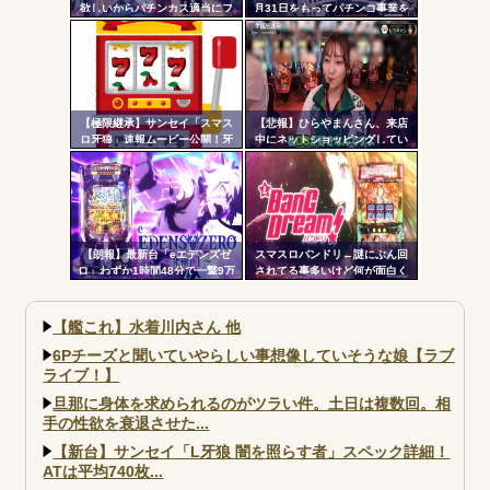
欲しいからパチンカス適当にフ
月31日をもってパチンコ事業を
ォローしよう」「フォロー返し
停止へ ナナシーやコマコマ倶
て来ないやつリムろ」←これで
楽部マやウィッチブレイド…た
何回もフォローしてくるのウザ
くさんの名機をありがとう
がられてますよ
【極限継承】サンセイ「スマス
【悲報】ひらやまんさん、来店
ロ牙狼」速報ムービー公開！牙
中にネットショッピングしてい
狼の名に恥じぬ出玉性能がパチ
る様子を撮影された挙句シバタ
ンコからスロットへ
ーさんに密告されてしまう…
【朗報】最新台「eエデンズゼ
スマスロバンドリ←謎にぶん回
ロ」わずか1時間48分で一撃9万
されてる事多いけど何が面白く
5000発コンプリートを達成して
て打ってるの？？？
しまうｗ 究極LT期待出玉2万発
超えの現行最強スペックは伊達
【艦これ】水着川内さん 他
じゃないな…
6Pチーズと聞いていやらしい事想像していそうな娘【ラブ
ライブ！】
旦那に身体を求められるのがツラい件。土日は複数回。相
手の性欲を衰退させた...
【新台】サンセイ「L牙狼 闇を照らす者」スペック詳細！
ATは平均740枚...