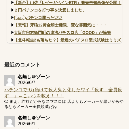
【新台】山佐「LゼーガペインETR」発売告知画像が公開！
２円パチンコを打つ事を決意しました。
(´;ω;`)パチンコ勝った♡♡
【悲報】牙狼12黄金騎士極限、変な雰囲気に・・・
大阪市宗右衛門町の違法パチスロ店「GOOD」が摘発
【北斗転生2も落ちた？】最近のパチスロ型式試験はミミズ
的な何かが通りにく...
【実戦報告】e黄門ちゃま寿限無 初日の評判まとめ！コン
プ報告あり！弱予告...
最近のコメント
アズールレーン スロット評価はコイン持ちの悪い疑似ボ天
井の軽い絆？
名無し＠ゾーン
2026/6/7
パチンコで9万負けて殺人鬼と化したワイ「殺す…全員殺
す…」←こいつを救え！！！
まぁ、詐欺だからなスマスロは 店よりもメーカーが悪いからや
Powered by livedoor 相互RSS
るならメーカー全員焼滅だね
名無し＠ゾーン
2026/6/1