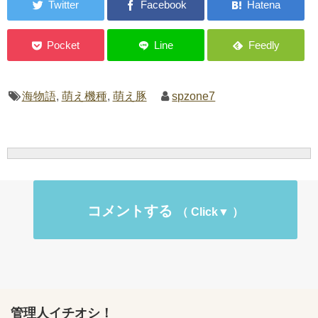
海物語
,
萌え機種
,
萌え豚
spzone7
コメントする
管理人イチオシ！