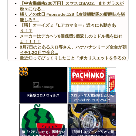
【中古機価格230万円】スマスロSAO2、またガラスが
粉々になる…
橘リノの休日 #episode.128【攻殻機動隊の醍醐味を堪
能しろ!!...
【噂】オーイズミ「Lアカマター」近々にも動きあ
り！？
メーカーはデカヘソ8個保留3個返しのミドル機を出せ
よ！！！！
8月7日のとあるスロ専さん、ハナハナシリーズ全台が朝
イチ1,2G目で全台...
最近知ってびっくりしたこと『ポカリスエットを作るの
に億単位先行投資してい...
【ヤバ杉】日本の無車検車「実は俺たち20万台も走って
ますｗ」←これどうす...
【閲覧注意】俺が近くにいると機械が壊れるんだけどさ
コテ
【画像】ペプシコーラ社、「こういうのでいいんだよ」
リン
な新商品を発売
P新型コロナウィルス
スロットで万枚経験したいん
- 固
だが何打てばいいのん？
定リ
ンク
自動
Powered by livedoor 相互RSS
更新
俺「パチンコかぁ。興味ない
【朗報】エヴァンゲリオン新