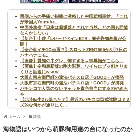
けど社会勉強で少しやってみ
台、ガチで牙狼越えスペック
ツー
るか」←これが全ての始まり
で爆誕
だった
ル
西側からの手痛い指摘に激怒した中国総領事館、「これ
が米国人Youtube...
中国外務省「日本は原爆落とされて当然。どの国も同情
なんかしない」
【新台】山佐「LゼーガペインETR」発売告知画像が公
開！
【全台朝イチ1G当選!?】スロットZENT555が8月7日の
ハナハナにモ...
【画像】愛知の半グレ、怖すぎる→御尊顔がこちら…
【画像】令和最新版の剛力彩芽、ワイらにブッ刺さりま
くりと話題にw w w...
大阪市宗右衛門町の違法パチスロ店「GOOD」が摘発
大阪市宗右衛門町の違法パチスロ店「GOOD」が摘発
パチンコで人気のないキャラを青色担当にするのやめろ
や
【北斗転生2も落ちた？】最近のパチスロ型式試験はミミ
ズ的な何かが通りにく...
無職のパチンコカス(22)なんやが、ワイの人生どれくら
いヤバいか教えて？...
ホーム
雑談
AngelBeats!とかいうクソアニメの思い出ｗｗｗ
海物語はいつから萌豚御用達の台になったのか