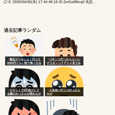
8: 2026/04/30(木) 17:44:48.16 ID:2mGa9Mcq0 先読...
過去記事ランダム
最近ゲーセンよく行って
パチンコ打つからエバン
3000円くらい秒で無くなる
ゲリオンってアニメ見てみ
んだけどこれもしかしてパ
た
チンコ行ったほうがよく
ね？
スロットで4万負けして
人生初パチンコ行ったん
る隣のおっさんが揺れなが
やが
ら打ってるんだが