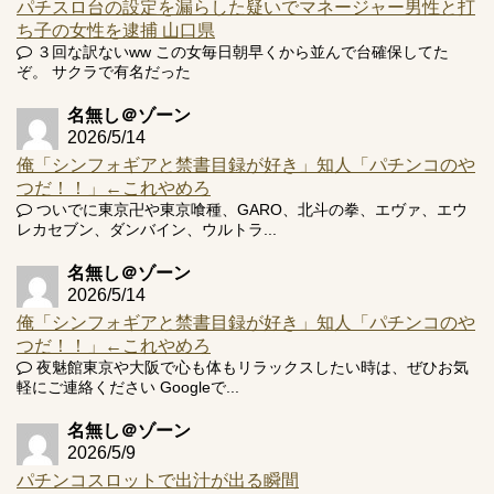
パチスロ台の設定を漏らした疑いでマネージャー男性と打
ち子の女性を逮捕 山口県
３回な訳ないww この女毎日朝早くから並んで台確保してた
ぞ。 サクラで有名だった
名無し＠ゾーン
2026/5/14
俺「シンフォギアと禁書目録が好き」知人「パチンコのや
つだ！！」←これやめろ
ついでに東京卍や東京喰種、GARO、北斗の拳、エヴァ、エウ
レカセブン、ダンバイン、ウルトラ...
名無し＠ゾーン
2026/5/14
俺「シンフォギアと禁書目録が好き」知人「パチンコのや
つだ！！」←これやめろ
夜魅館東京や大阪で心も体もリラックスしたい時は、ぜひお気
軽にご連絡ください Googleで...
名無し＠ゾーン
2026/5/9
パチンコスロットで出汁が出る瞬間