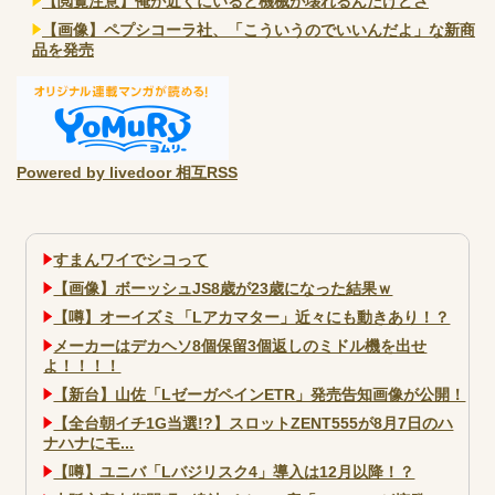
【閲覧注意】俺が近くにいると機械が壊れるんだけどさ
【画像】ペプシコーラ社、「こういうのでいいんだよ」な新商
品を発売
Powered by livedoor 相互RSS
すまんワイでシコって
【画像】ボーッシュJS8歳が23歳になった結果ｗ
【噂】オーイズミ「Lアカマター」近々にも動きあり！？
メーカーはデカヘソ8個保留3個返しのミドル機を出せ
よ！！！！
【新台】山佐「LゼーガペインETR」発売告知画像が公開！
【全台朝イチ1G当選!?】スロットZENT555が8月7日のハ
ナハナにモ...
【噂】ユニバ「Lバジリスク4」導入は12月以降！？