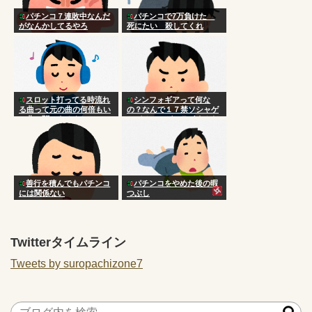
パチンコ７連敗中なんだ
パチンコで7万負けた
がなんかしてるやろ
死にたい 殺してくれ
スロット打ってる時流れ
シンフォギアって何な
る曲って元の曲の何倍もい
の？なんで１７禁ソシャゲ
い曲に聞こえるよね
とパチンコがコラボすんだ
よ
善行を積んでもパチンコ
パチンコをやめた後の暇
には関係ない
つぶし
Twitterタイムライン
Tweets by suropachizone7