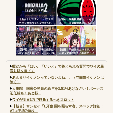
で豊丸はパチンコ事業をやめ
っち選ぶ？？？
た」
【新台】ビスティ「Lパチスロ
お前ら「周期抽選嫌い」←なぜ
ゴジラ対エヴァンゲリオン2」
メーカーは周期抽選の台ばかり
PV第一弾公開！Gの衝撃再
出すんだ？
来！！！
【驚愕】パチンコ演者の総数は
【朗報】甲鉄城のカバネリ、フ
MAX1700人程いて、ホールは来
ィギュア発売記念の新作アニメ
店イベントなどに年間で約280億
が公開される！無名ちゃんでっ
円も払っている模様
っっっっっっっっかｗｗｗ
暇だから『はい』『いいえ』で答えられる質問でワイの最
寄り駅を当てて
あんまりイケメンっていないよね。。（雰囲気イケメンは
除く）
人事院「国家公務員の給与を3.51%あげなさい！ボーナス
初任給も！あと転...
ワイが明日3万で勝負するべきスロット
【新台】サンセイ「L牙狼 闇を照らす者」スペック詳細！
ATは平均740枚...