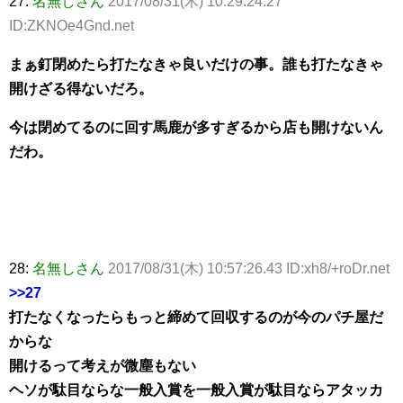
27:
名無しさん
2017/08/31(木) 10:29:24.27
ID:ZKNOe4Gnd.net
まぁ釘閉めたら打たなきゃ良いだけの事。誰も打たなきゃ
開けざる得ないだろ。
今は閉めてるのに回す馬鹿が多すぎるから店も開けないん
だわ。
28:
名無しさん
2017/08/31(木) 10:57:26.43 ID:xh8/+roDr.net
>>27
打たなくなったらもっと締めて回収するのが今のパチ屋だ
からな
開けるって考えが微塵もない
ヘソが駄目ならな一般入賞を一般入賞が駄目ならアタッカ