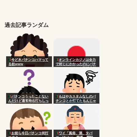
過去記事ランダム
今どきパチンコハマって
オンラインカジノは全力
る奴www
で封じにかかったのにパチ
ンコはいつまでも黙認状態
なのはなんで？
パチンコうったことない
もはやカスタムなしのパ
んだけど通常時右打ちしっ
チンコとか打てたもんじゃ
ぱなしだとどうなるの？
ないのよ
お前ら今日パチンコ何打
ワイ「風俗、酒、タバ