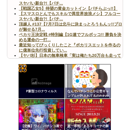
スヤバい新台?!【パチ...
【戦国乙女5】待望の黄金カットイン【パチらぶっ!!】
【スマスロとんでもスキルで異世界放浪メシ】フルコー
スヤバい新台?!【パチ...
頂越人 #137【7月7日は北斗に決まっとろうもんッ!!プロ
が魅せる7月...
ペカり王決定戦 #特別編【1G連でフルボッコ!! 勝負を決
める運命の一打...
最近知ってびっくりしたこと『ポカリスエットを作るの
に億単位先行投資してい...
【ヤバ杉】日本の無車検車「実は俺たち20万台も走って
ますｗ」←これどうす...
【閲覧注意】俺が近くにいると機械が壊れるんだけどさ
【画像】ペプシコーラ社、「こういうのでいいんだよ」
な新商品を発売
コテ
リン
P新型コロナウィルス
なんでパチンコとか公営ギャ
- 固
ンブルが許されてるのかわか
らん
定リ
Powered by livedoor 相互RSS
ンク
自動
更新
【悲報】ワイ、パチンコ屋で
超一等地にあるキコーナの新