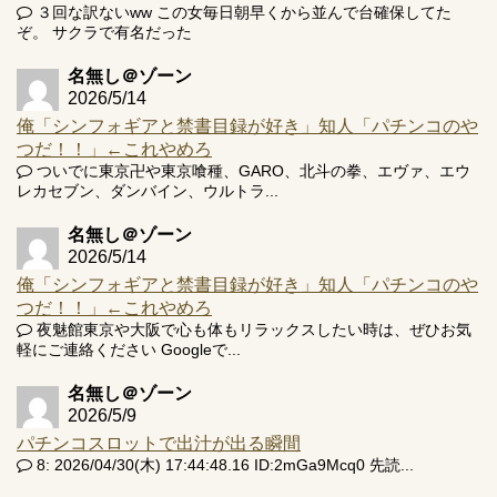
３回な訳ないww この女毎日朝早くから並んで台確保してた
ぞ。 サクラで有名だった
名無し＠ゾーン
2026/5/14
俺「シンフォギアと禁書目録が好き」知人「パチンコのや
つだ！！」←これやめろ
ついでに東京卍や東京喰種、GARO、北斗の拳、エヴァ、エウ
レカセブン、ダンバイン、ウルトラ...
名無し＠ゾーン
2026/5/14
俺「シンフォギアと禁書目録が好き」知人「パチンコのや
つだ！！」←これやめろ
夜魅館東京や大阪で心も体もリラックスしたい時は、ぜひお気
軽にご連絡ください Googleで...
名無し＠ゾーン
2026/5/9
パチンコスロットで出汁が出る瞬間
8: 2026/04/30(木) 17:44:48.16 ID:2mGa9Mcq0 先読...