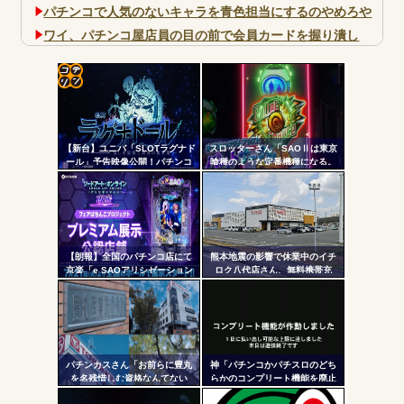
パチンコで人気のないキャラを青色担当にするのやめろや
ワイ、パチンコ屋店員の目の前で会員カードを握り潰し
「今までありがとう」と...
無職のパチンコカス(22)なんやが、ワイの人生どれくらい
ヤバいか教えて？...
コテ
AngelBeats!とかいうクソアニメの思い出ｗｗｗ
リン
【新台】ユニバ「SLOTラグナド
スロッターさん「SAOⅡは東京
- 固
ール」予告映像公開！パチンコ
喰種のような定番機種になる。
版面白かったし期待だな！！！
ネガティブ要素が無さすぎてズ
定リ
ルいレベル」「バレットサーク
ンク
ルは唯一無二」
Powered by livedoor 相互RSS
自動
更新
【朗報】全国のパチンコ店にて
熊本地震の影響で休業中のイチ
京楽「e SAOアリシゼーション
ロク八代店さん、無料携帯充
ツー
夜空」のデモ機プレミアム展示
電・24時間の仮設トイレ解放・
が始まる！SAOファンは急
飲料水の無料配布を開始
ル
げ！！！
パチンカスさん「お前らに豊丸
神「パチンコかパチスロのどち
を名残惜しむ資格なんてない
らかのコンプリート機能を廃止
よ。お前らが打たなかったせい
して出し放題にします！」←ど