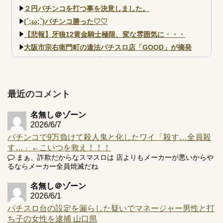
２円パチンコを打つ事を決意しました。
(´;ω;`)パチンコ勝った♡♡
【悲報】牙狼12黄金騎士極限、変な雰囲気に・・・
大阪市宗右衛門町の違法パチスロ店「GOOD」が摘発
【北斗転生2も落ちた？】最近のパチスロ型式試験はミミズ
的な何かが通りにく...
【実戦報告】e黄門ちゃま寿限無 初日の評判まとめ！コン
プ報告あり！弱予告...
最近のコメント
アズールレーン スロット評価はコイン持ちの悪い疑似ボ天
井の軽い絆？
名無し＠ゾーン
2026/6/7
パチンコで9万負けて殺人鬼と化したワイ「殺す…全員殺
す…」←こいつを救え！！！
まぁ、詐欺だからなスマスロは 店よりもメーカーが悪いからや
るならメーカー全員焼滅だね
Powered by livedoor 相互RSS
名無し＠ゾーン
2026/6/1
パチスロ台の設定を漏らした疑いでマネージャー男性と打
ち子の女性を逮捕 山口県