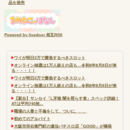
品を発売
Powered by livedoor 相互RSS
ワイが明日3万で勝負するべきスロット
オンライン抽選は1万人超えの店も…令和8年8月8日が来
る・・・！！
ワイが明日3万で勝負するべきスロット
オンライン抽選は1万人超えの店も…令和8年8月8日が来
る・・・！！
【新台】サンセイ「L牙狼 闇を照らす者」スペック詳細！
ATは平均740枚...
職場の人妻と不倫をして、ついに、、、
初めてのアルバイト
大阪市宗右衛門町の違法パチスロ店「GOOD」が摘発