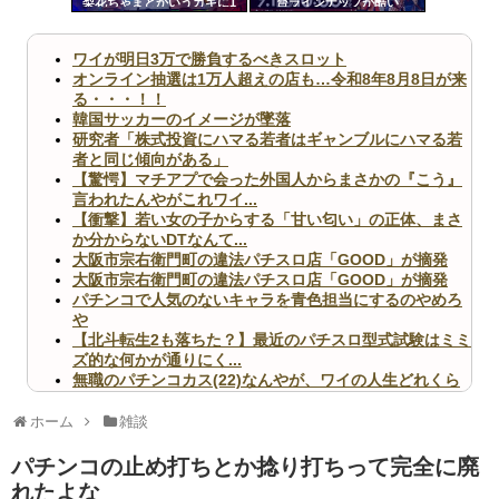
梨花ちゃまとかいうガキに1
台ラインナップが酷い
ツー
万カツアゲされる
ル
ワイが明日3万で勝負するべきスロット
オンライン抽選は1万人超えの店も…令和8年8月8日が来
る・・・！！
韓国サッカーのイメージが墜落
研究者「株式投資にハマる若者はギャンブルにハマる若
者と同じ傾向がある」
【驚愕】マチアプで会った外国人からまさかの『こう』
言われたんやがこれワイ...
【衝撃】若い女の子からする「甘い匂い」の正体、まさ
か分からないDTなんて...
大阪市宗右衛門町の違法パチスロ店「GOOD」が摘発
大阪市宗右衛門町の違法パチスロ店「GOOD」が摘発
パチンコで人気のないキャラを青色担当にするのやめろ
や
【北斗転生2も落ちた？】最近のパチスロ型式試験はミミ
ズ的な何かが通りにく...
無職のパチンコカス(22)なんやが、ワイの人生どれくら
いヤバいか教えて？...
AngelBeats!とかいうクソアニメの思い出ｗｗｗ
ホーム
雑談
パチンコの止め打ちとか捻り打ちって完全に廃
れたよな