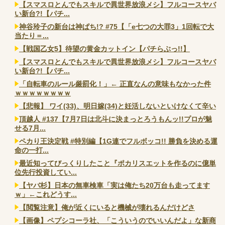
【スマスロとんでもスキルで異世界放浪メシ】フルコースヤバ
い新台?!【パチ...
神谷玲子の新台は神ぱち!? #75【「e七つの大罪3」1回転で大
当たり＝...
【戦国乙女5】待望の黄金カットイン【パチらぶっ!!】
【スマスロとんでもスキルで異世界放浪メシ】フルコースヤバ
い新台?!【パチ...
「自転車のルール厳罰化！」← 正直なんの意味もなかった件
ｗｗｗｗｗｗｗｗ
【悲報】 ワイ(33)、明日嫁(34)と妊活しないといけなくて辛い
頂越人 #137【7月7日は北斗に決まっとろうもんッ!!プロが魅
せる7月...
ペカり王決定戦 #特別編【1G連でフルボッコ!! 勝負を決める運
命の一打...
最近知ってびっくりしたこと『ポカリスエットを作るのに億単
位先行投資してい...
【ヤバ杉】日本の無車検車「実は俺たち20万台も走ってます
ｗ」←これどうす...
【閲覧注意】俺が近くにいると機械が壊れるんだけどさ
【画像】ペプシコーラ社、「こういうのでいいんだよ」な新商