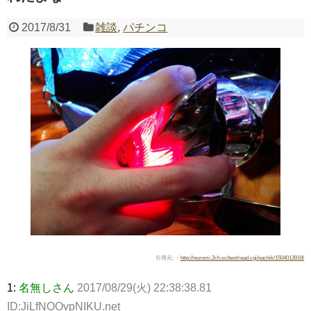
2017/8/31
雑談
,
パチンコ
Powered by livedoor 相互RSS
引用元: ・
http://nozomi.2ch.sc/test/read.cgi/pachik/1504013918/
1:
名無しさん
2017/08/29(火) 22:38:38.81
ID:JiLfNOOvpNIKU.net