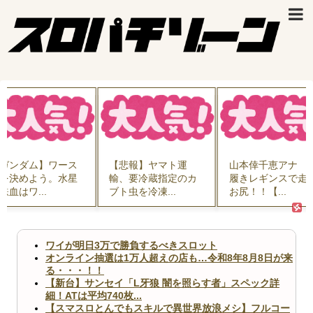
ース
【悲報】ヤマト運
山本倖千恵アナ 直
【悲報
水星
輸、要冷蔵指定のカ
履きレギンスで走る
く、ガ
ブト虫を冷凍...
お尻！！【...
てしまう
ワイが明日3万で勝負するべきスロット
オンライン抽選は1万人超えの店も…令和8年8月8日が来
る・・・！！
【新台】サンセイ「L牙狼 闇を照らす者」スペック詳
細！ATは平均740枚...
【スマスロとんでもスキルで異世界放浪メシ】フルコー