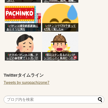
つの？
コ、Vtuber、競馬、競輪、
競艇、パチンコ、宝くじ一
切やりません興味ありませ
ん」
パチンコ浦安鉄筋家族に
パチンコで7万5千使って
ありそうな演出
4万取り返したw
ナマポパチンカス俺、テ
明日コナン見るのとパチ
レビの修理費で２か月パチ
ンコ行くのと風俗行くのど
ンコ打てないことが確定し
れがいいと思う？
てしまう
Twitterタイムライン
Tweets by suropachizone7