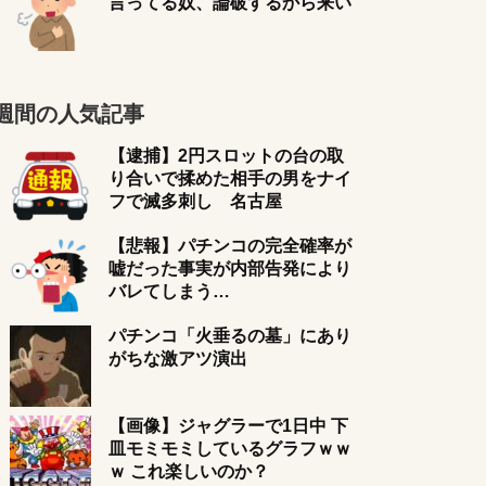
言ってる奴、論破するから来い
週間の人気記事
【逮捕】2円スロットの台の取
り合いで揉めた相手の男をナイ
フで滅多刺し 名古屋
【悲報】パチンコの完全確率が
嘘だった事実が内部告発により
バレてしまう…
パチンコ「火垂るの墓」にあり
がちな激アツ演出
【画像】ジャグラーで1日中 下
皿モミモミしているグラフｗｗ
ｗ これ楽しいのか？