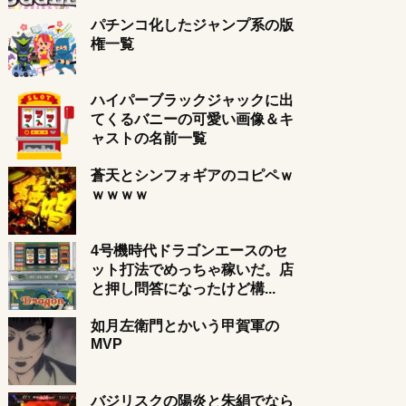
パチンコ化したジャンプ系の版
権一覧
ハイパーブラックジャックに出
てくるバニーの可愛い画像＆キ
ャストの名前一覧
蒼天とシンフォギアのコピペｗ
ｗｗｗｗ
4号機時代ドラゴンエースのセ
ット打法でめっちゃ稼いだ。店
と押し問答になったけど構...
如月左衛門とかいう甲賀軍の
MVP
バジリスクの陽炎と朱絹でなら