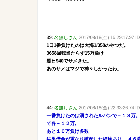
39:
名無しさん
2017/08/18(金) 19:29:17.97 I
1日1番負けたのは大海1/358のやつだ。
3658回転当たらず15万負け
翌日940でサメきた。
あのサメはマジで神々しかったわ。
44:
名無しさん
2017/08/18(金) 22:33:26.74 I
一番負けたのは消されたルパンで－１３万
で各－１２万。
あと１０万負け多数
結果借金が重なり破産した経験あり。 ４６