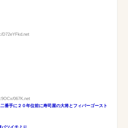
D:/D72eYFkd.net
D:9OCx/067K.net
。二番手に２０年位前に寿司屋の大将とフィバーゴースト
歳バツイチより