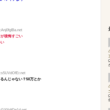
:Anj0fglBa.net
方が後悔すごい
いい
D:s5UVdOfEr.net
るんじゃない？50万とか
D:GXNdtDe1d.net