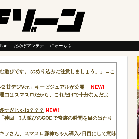
 Pod
だめぽアンテナ
にゅーもふ
む遊びです。 のめり込みに注意しましょう。」←こ
2 甘デジVer.」キービジュアルが公開！
NEW!
理由はスマスロだから、これだけで十分なんだよ
多すぎじゃね？？？
NEW!
【「神回」3人並びのGODで奇跡の瞬間を目の当たり
キヲさん、スマスロ邪神ちゃん導入2日目にして意味