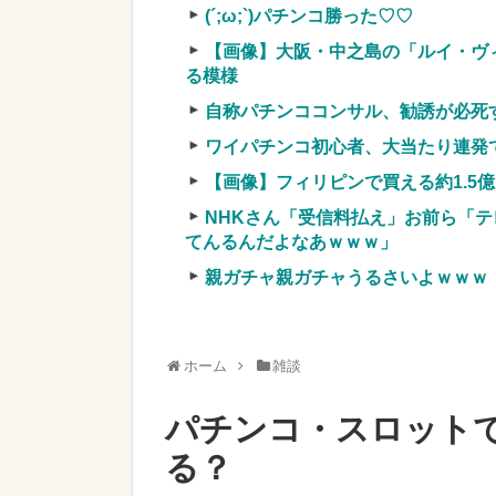
【速報】NHK職員が番組出演タレ
(´;ω;`)パチンコ勝った♡♡
NEW!
【画像】大阪・中之島の「ルイ・ヴ
【緊急】お笑いジャングルポケット
る模様
実質確率という罠
自称パチンココンサル、勧誘が必死
車上のテントでキャンプ 民泊施設が
ワイパチンコ初心者、大当たり連発
【競馬・難解】6/30(水)第44回帝王賞(
名機が生まれなかった悲しい枠
【画像】フィリピンで買える約1.5
NHKさん「受信料払え」お前ら「テ
てんるんだよなあｗｗｗ」
親ガチャ親ガチャうるさいよｗｗｗ
Powered by livedoor 相互RSS
ホーム
雑談
パチンコ・スロット
る？