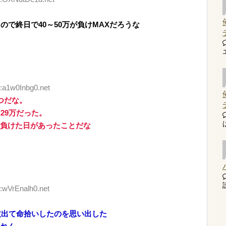
で終日で40～50万が負けMAXだろうな
D:a1w0Inbg0.net
つだな。
29万だった。
位負けた日があったことだな
読
:wVrEnalh0.net
枚出て命拾いしたのを思い出した