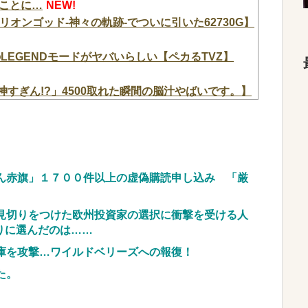
ことに…
NEW!
ミリオンゴッド-神々の軌跡-でついに引いた62730G】
プのLEGENDモードがヤバいらしい【ペカるTVZ】
神すぎん!?」4500取れた瞬間の脳汁やばいです。】
々を欺く」←海外でも流行りだした結果がこちらw
面目が丸潰れに、減税が決まった途端に市場が動き
ん赤旗」１７００件以上の虚偽購読申し込み 「厳
党」に党名変更ｗｗｗｗｗｗ
NEW!
セルを繰り返した女を逮捕 「注文で欲求が満たさ
見切りをつけた欧州投資家の選択に衝撃を受ける人
りに選んだのは……
な計画、学校が責めを負うのは当然」としつつも、
庫を攻撃…ワイルドベリーズへの報復！
針は極めてバランス良い」
NEW!
た。
愛過ぎてワイらにブッ刺さりまくりw w w w w