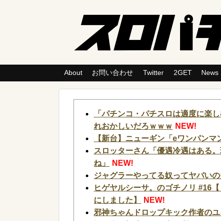
About
お問い合わせ
Twitter
2GET
News
「パチンコ・パチスロは適度に楽し
れおかしいだろｗｗｗ
NEW!
【新台】ニューギン「eワンパンマン
スロッターさん「優遇冷遇はある。
ね」
NEW!
ジャグラーやってる奴ってヤバいの
ヒゲヤルシーサ。のゴチノリ #16
にしました】
NEW!
邪神ちゃんドロップキック作者のユ