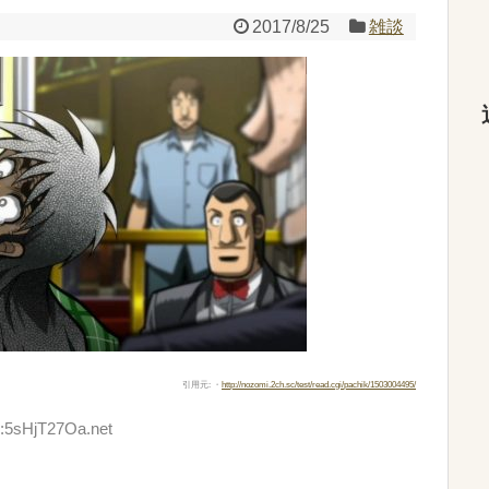
2017/8/25
雑談
引用元: ・
http://nozomi.2ch.sc/test/read.cgi/pachik/1503004495/
D:5sHjT27Oa.net