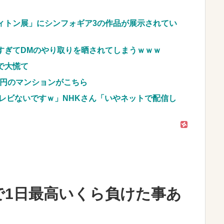
ントから性被害！？←コレマジならヤバくねーか？
ィトン展」にシンフォギア3の作品が展示されてい
斉藤慎二被告に懲役7年の求刑←これ…
NEW!
すぎてDMのやり取りを晒されてしまうｗｗｗ
車のレンタル 五所川原 青森
で大慌て
JpnI) Part6 みんなの予想
億円のマンションがこちら
レビないですｗ」NHKさん「いやネットで配信し
で1日最高いくら負けた事あ