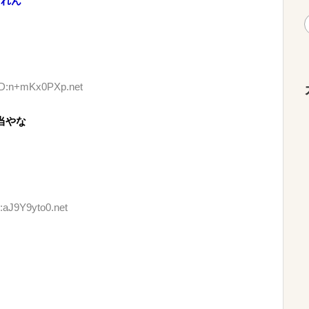
しれん
 ID:n+mKx0PXp.net
当やな
:aJ9Y9yto0.net