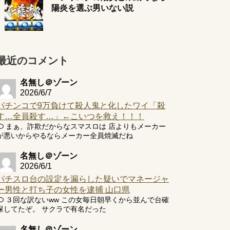
陽炎を選ぶ男いない説
最近のコメント
名無し＠ゾーン
2026/6/7
パチンコで9万負けて殺人鬼と化したワイ「殺
す…全員殺す…」←こいつを救え！！！
まぁ、詐欺だからなスマスロは 店よりもメーカー
が悪いからやるならメーカー全員焼滅だね
名無し＠ゾーン
2026/6/1
パチスロ台の設定を漏らした疑いでマネージャ
ー男性と打ち子の女性を逮捕 山口県
３回な訳ないww この女毎日朝早くから並んで台確
保してたぞ。 サクラで有名だった
名無し＠ゾーン