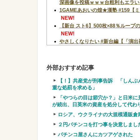
深画像を投稿ｗｗｗ台粗利もエラい
1GAMEあおいの煌★漢塾 #159【
NEW!
【新台 スト6】500枚×88％ルー
NEW!
やさしくなりたい #新台編【「演出
NEW!
【画像】「マスク美人さん、また我
w w w w w w
NEW!
外部おすすめ記事
消費税減税に反対していた財務省の
出したが……
NEW!
【！】共産党が刑事告訴 「しんぶ
重な処罰を求める」
【速報】れいわ新選組、「いのちの
ジャンプストアで大量注文→キャン
「やつらの目は節穴か？」と日米に
れた」総額43億円
NEW!
が続出、日英米の資産を処分して代わ
【辺野古事故】日教組委員長「杜撰
ロシア、ウクライナの大規模通販倉
平和教育の意義強調「うちの運動方
２円パチンコを打つ事を決意しまし
【画像】令和最新版のあのちゃん、可
パチンコ屋さんにカツアゲされた
w
NEW!