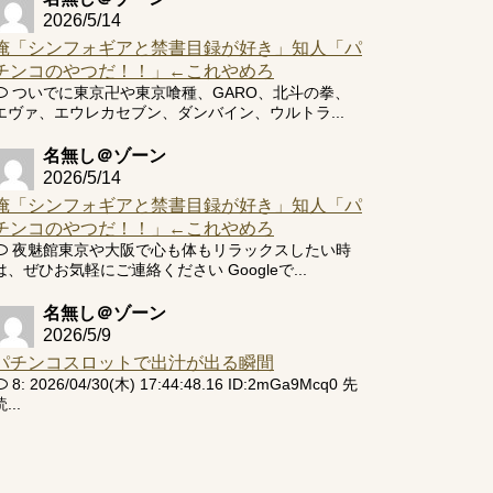
2026/5/14
俺「シンフォギアと禁書目録が好き」知人「パ
チンコのやつだ！！」←これやめろ
ついでに東京卍や東京喰種、GARO、北斗の拳、
エヴァ、エウレカセブン、ダンバイン、ウルトラ...
名無し＠ゾーン
2026/5/14
俺「シンフォギアと禁書目録が好き」知人「パ
チンコのやつだ！！」←これやめろ
夜魅館東京や大阪で心も体もリラックスしたい時
は、ぜひお気軽にご連絡ください Googleで...
名無し＠ゾーン
2026/5/9
パチンコスロットで出汁が出る瞬間
8: 2026/04/30(木) 17:44:48.16 ID:2mGa9Mcq0 先
...