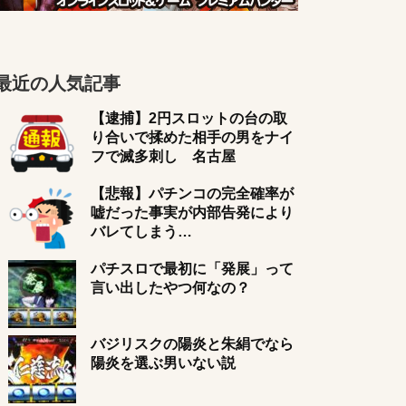
最近の人気記事
【逮捕】2円スロットの台の取
り合いで揉めた相手の男をナイ
フで滅多刺し 名古屋
【悲報】パチンコの完全確率が
嘘だった事実が内部告発により
バレてしまう…
パチスロで最初に「発展」って
言い出したやつ何なの？
バジリスクの陽炎と朱絹でなら
陽炎を選ぶ男いない説