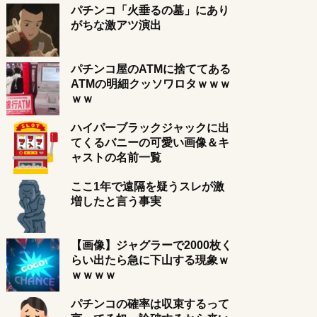
パチンコ「火垂るの墓」にあり
がちな激アツ演出
パチンコ屋のATMに捨ててある
ATMの明細クッソワロタｗｗｗ
ｗｗ
ハイパーブラックジャックに出
てくるバニーの可愛い画像＆キ
ャストの名前一覧
ここ1年で遠隔を疑うスレが激
増したと言う事実
【画像】ジャグラーで2000枚く
らい出たら急に下山する現象ｗ
ｗｗｗｗ
パチンコの確率は収束するって