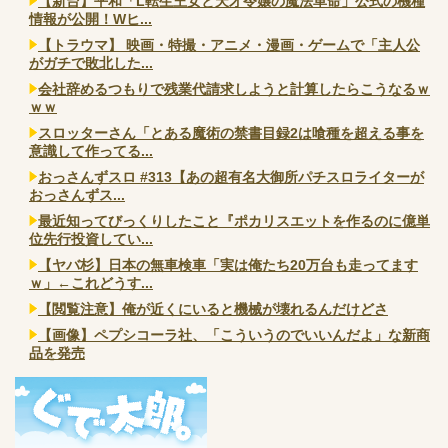
【新台】平和「L転生王女と天才令嬢の魔法革命」公式の機種
情報が公開！Wヒ...
【トラウマ】 映画・特撮・アニメ・漫画・ゲームで「主人公
がガチで敗北した...
会社辞めるつもりで残業代請求しようと計算したらこうなるｗ
ｗｗ
スロッターさん「とある魔術の禁書目録2は喰種を超える事を
意識して作ってる...
おっさんずスロ #313【あの超有名大御所パチスロライターが
おっさんずス...
最近知ってびっくりしたこと『ポカリスエットを作るのに億単
位先行投資してい...
【ヤバ杉】日本の無車検車「実は俺たち20万台も走ってます
ｗ」←これどうす...
【閲覧注意】俺が近くにいると機械が壊れるんだけどさ
【画像】ペプシコーラ社、「こういうのでいいんだよ」な新商
品を発売