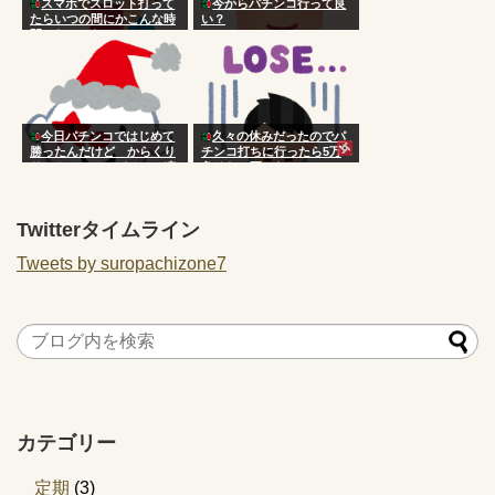
スマホでスロット打って
今からパチンコ行って良
たらいつの間にかこんな時
い？
間になってた
今日パチンコではじめて
久々の休みだったのでパ
勝ったんだけど からくり
チンコ打ちに行ったら5万
サーカス ってパチンコ凄
負けた 死にたい
くね？？？？
Twitterタイムライン
Tweets by suropachizone7
カテゴリー
定期
(3)