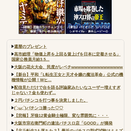
部買うやろｗｗｗｗｗ
て打ってるの？？？
【朗報】牙狼カラーチェンジカ
【新台】パイオニア「Lハイハイ
ップ、爆誕 冷たい飲み物を注
シオサイRe」適合ムービー公
ぐと背景が浮かび上がる
開！沖スロ界の帝王がスマスロ
ATで復活
還暦のプレゼント
高市総理「物価上昇を上回る賃上げを日本に定着させる」
国家公務員月給3.5...
大阪の花火大会、民度がレベチwwwwwwwwwwwwwwww
【新台】平和「L転生王女と天才令嬢の魔法革命」公式の機
種情報が公開！Wヒ...
配信見ただけで台を語る評論家みたいなユーザー増えすぎ
じゃない？金も使わず...
２円パチンコを打つ事を決意しました。
(´;ω;`)パチンコ勝った♡♡
【悲報】牙狼12黄金騎士極限、変な雰囲気に・・・
大阪市宗右衛門町の違法パチスロ店「GOOD」が摘発
【北斗転生2も落ちた？】最近のパチスロ型式試験はミミズ