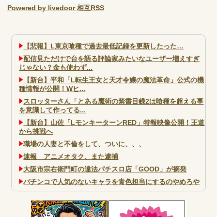
Powered by livedoor 相互RSS
【悲報】L東京喰種で過去最低記録を更新したった…
配信見ただけで台を語る評論家みたいなユーザー増えすぎ
じゃない？金も使わず...
【新台】平和「L転生王女と天才令嬢の魔法革命」公式の機
種情報が公開！Wヒ...
スロッターさん「とある魔術の禁書目録2は喰種を超える事
を意識して作ってる...
【新台】山佐「LモンキーターンRED」特報映像公開！王道
から挑戦へ
職場の人妻と不倫をして、ついに、、、
速報 アニメオタク、また逮捕
大阪市宗右衛門町の違法パチスロ店「GOOD」が摘発
パチンコで人気のないキャラを青色担当にするのやめろや
ワイ、パチンコ屋店員の目の前で会員カードを握り潰し
「今までありがとう」と...
無職のパチンコカス(22)なんやが、ワイの人生どれくらい