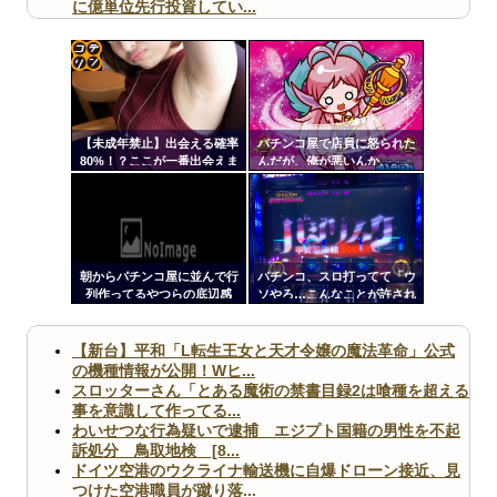
に億単位先行投資してい...
【ヤバ杉】日本の無車検車「実は俺たち20万台も走って
ますｗ」←これどうす...
【閲覧注意】俺が近くにいると機械が壊れるんだけどさ
【画像】ペプシコーラ社、「こういうのでいいんだよ」
コテ
な新商品を発売
リン
【未成年禁止】出会える確率
パチンコ屋で店員に怒られた
- 固
80%！？ここが一番出会えま
んだが、俺が悪いんか、、、
す
定リ
ンク
Powered by livedoor 相互RSS
自動
更新
朝からパチンコ屋に並んで行
パチンコ、スロ打ってて「ウ
列作ってるやつらの底辺感
ソやろ…こんなことが許され
ツー
ww
ていいのか！？」って思った
こと
ル
【新台】平和「L転生王女と天才令嬢の魔法革命」公式
の機種情報が公開！Wヒ...
スロッターさん「とある魔術の禁書目録2は喰種を超える
事を意識して作ってる...
わいせつな行為疑いで逮捕 エジプト国籍の男性を不起
訴処分 鳥取地検 [8...
ドイツ空港のウクライナ輸送機に自爆ドローン接近、見
つけた空港職員が蹴り落...