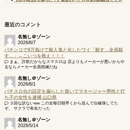
的な何かが通りにく...
【実戦報告】e黄門ちゃま寿限無 初日の評判まとめ！コン
プ報告あり！弱予告...
最近のコメント
アズールレーン スロット評価はコイン持ちの悪い疑似ボ天
井の軽い絆？
名無し＠ゾーン
2026/6/7
パチンコで9万負けて殺人鬼と化したワイ「殺す…全員殺
す…」←こいつを救え！！！
まぁ、詐欺だからなスマスロは 店よりもメーカーが悪いからや
Powered by livedoor 相互RSS
るならメーカー全員焼滅だね
名無し＠ゾーン
2026/6/1
パチスロ台の設定を漏らした疑いでマネージャー男性と打
ち子の女性を逮捕 山口県
３回な訳ないww この女毎日朝早くから並んで台確保してた
ぞ。 サクラで有名だった
名無し＠ゾーン
2026/5/14