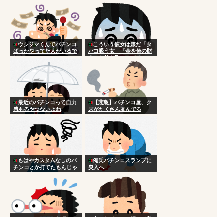
ウシジマくんでパチンコ
こういう彼女は嫌だ「タ
ばっかやってた人がいるで
バコ吸う女」「金を俺の財
しょ
布から抜き取ってパチンコ
する女」「日常的に殴って
くる女」
最近のパチンコって自力
【悲報】パチンコ屋、ク
感あるやつないよね
ズがたくさん並んでる
もはやカスタムなしのパ
俺氏パチンコスランプに
チンコとか打てたもんじゃ
突入へ
ないのよ