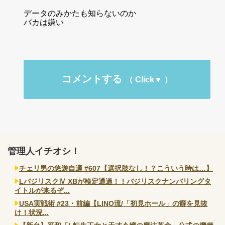
データのみかたも知らないのか
バカは嫌い
コメントする
管理人イチオシ！
チェリ男の悠遊自適 #607【選択肢なし！？こういう時は…】
LバジリスクⅣ XBが検定通過！！バジリスクナンバリングタ
イトルが来るぞ...
USA実戦術 #23・前編【LINO流/「初見ホール」の癖を見抜
け！状況...