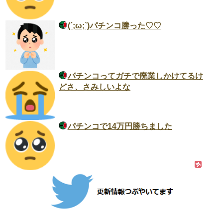
(´;ω;`)パチンコ勝った♡♡
パチンコってガチで廃業しかけてるけ
どさ、さみしいよな
パチンコで14万円勝ちました