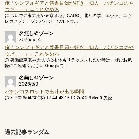
俺「シンフォギアと禁書目録が好き」知人「パチンコのや
つだ！！」←これやめろ
ついでに東京卍や東京喰種、GARO、北斗の拳、エヴァ、エウ
レカセブン、ダンバイン、ウルトラ...
名無し＠ゾーン
2026/5/14
俺「シンフォギアと禁書目録が好き」知人「パチンコのや
つだ！！」←これやめろ
夜魅館東京や大阪で心も体もリラックスしたい時は、ぜひお気
軽にご連絡ください Googleで...
名無し＠ゾーン
2026/5/9
パチンコスロットで出汁が出る瞬間
8: 2026/04/30(木) 17:44:48.16 ID:2mGa9Mcq0 先読...
過去記事ランダム