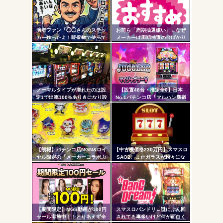
コテ
ヤバいか教えて？...
リン
AngelBeats!とかいうクソアニメの思い出ｗｗｗ
演者ファン「◯◯さんのステッ
お前ら「周期抽選嫌い」←なぜ
- 固
カー作ったよ！販促物で使って
メーカーは周期抽選の台ばかり
いいよ」ﾎｲ ジャンバリ「勝手
出すんだ？
定リ
にグッズ作ってタレントに渡さ
ンク
ないで」
自動
Powered by livedoor 相互RSS
更新
ノーマルタイプが廃れたのは設
【設置48台・推定全6】日本
定1で出率100%ありきになり設
No.1パチンコ店「マルハン新宿
ツー
定1放置がデフォになったから
東宝ビル店」のマイジャグラ
ー、とんでもない事になるｗｗ
ル
ｗｗｗ
【朗報】パチンコ店MGM&ロイ
【中古機価格230万円】スマスロ
ヤル限定の「メーカーコラボぷ
SAO2、またガラスが粉々にな
っくり3Dシール」が可愛いと話
る…
題に！限定生産3000枚らしい
【期間限定】MGS動画が100円
スマスロバンドリ←謎にぶん回
セール実施中！！とりあえず全
されてる事多いけど何が面白く