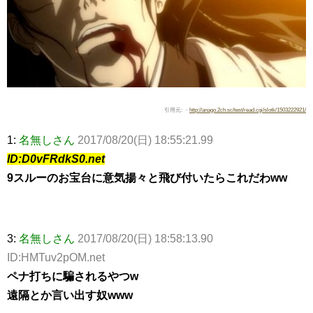
引用元: ・
http://anago.2ch.sc/test/read.cgi/slotk/1503222921/
1:
名無しさん
2017/08/20(日) 18:55:21.99
ID:D0vFRdkS0.net
9スルーのお宝台に意気揚々と飛び付いたらこれだわww
3:
名無しさん
2017/08/20(日) 18:58:13.90
ID:HMTuv2pOM.net
ペナ打ちに騙されるやつw
遠隔とか言い出す奴www