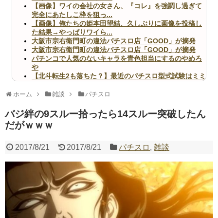
【画像】ワイの会社の女さん、『コレ』を強調し過ぎて
完全にあたしこ枠を狙っ...
【画像】俺たちの姫本田望結、久しぶりに画像を投稿し
た結果→やっぱりワイら...
大阪市宗右衛門町の違法パチスロ店「GOOD」が摘発
大阪市宗右衛門町の違法パチスロ店「GOOD」が摘発
パチンコで人気のないキャラを青色担当にするのやめろ
や
【北斗転生2も落ちた？】最近のパチスロ型式試験はミミ
ズ的な何かが通りにく...
無職のパチンコカス(22)なんやが、ワイの人生どれくら
ホーム
雑談
パチスロ
いヤバいか教えて？...
AngelBeats!とかいうクソアニメの思い出ｗｗｗ
バジ絆の9スルー拾ったら14スルー突破したん
だがｗｗｗ
2017/8/21
2017/8/21
パチスロ
,
雑談
Powered by livedoor 相互RSS