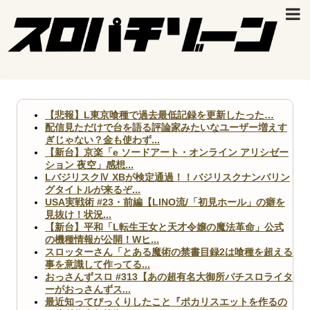
【悲報】L東京喰種で過去最低記録を更新したった…
配信見ただけで台を語る評論家みたいなユーザー増えす
ぎじゃない？金も使わず...
【新台】京楽「e ソードアート・オンライン アリシゼー
ション 夜空」感想...
LバジリスクⅣ XBが検定通過！！バジリスクナンバリン
グタイトルが来るぞ...
USA実戦術 #23・前編【LINO流/「初見ホール」の癖を
見抜け！状況...
【新台】平和「L転生王女と天才令嬢の魔法革命」公式
の機種情報が公開！Wヒ...
スロッターさん「とある魔術の禁書目録2は喰種を超える
事を意識して作ってる...
おっさんずスロ #313【あの超有名大御所パチスロライタ
ーがおっさんずス...
最近知ってびっくりしたこと『ポカリスエットを作るの