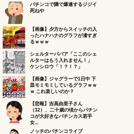
パチンコで隣で爆連するジジイ
死ねや
【画像】夕方からスイッチの入
ったハナハナのグラフが凄すぎ
るｗｗｗ
シェルターババア「ここのシェ
ルターはもう入れません！」
ケンシロウ「！？！？」
【画像】ジャグラーで1日中 下
皿モミモミしているグラフｗｗ
ｗ これ楽しいのか？
【悲報】吉高由里子さん
（32）、二十歳の頃からパチン
コが大好きなパチンカス若手
女...
ノッチのパチンコライブ