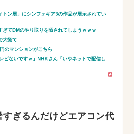
車のレンタル 五所川原 青森
ィトン展」にシンフォギア3の作品が展示されてい
JpnI) Part6 みんなの予想
すぎてDMのやり取りを晒されてしまうｗｗｗ
で大慌て
億円のマンションがこちら
レビないですｗ」NHKさん「いやネットで配信し
暑すぎるんだけどエアコン代