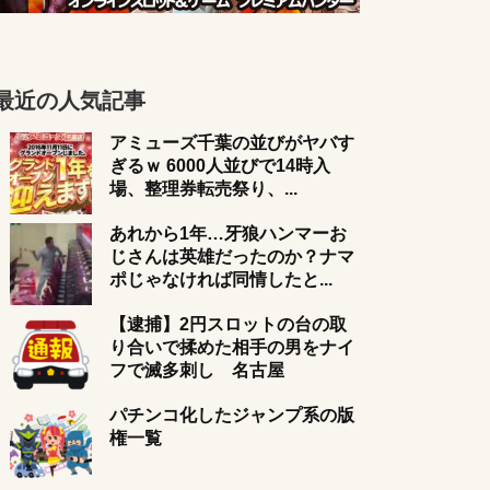
最近の人気記事
アミューズ千葉の並びがヤバす
ぎるｗ 6000人並びで14時入
場、整理券転売祭り、...
あれから1年…牙狼ハンマーお
じさんは英雄だったのか？ナマ
ポじゃなければ同情したと...
【逮捕】2円スロットの台の取
り合いで揉めた相手の男をナイ
フで滅多刺し 名古屋
パチンコ化したジャンプ系の版
権一覧