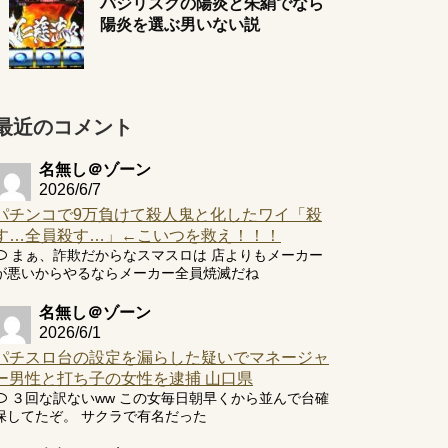
バジリスクの陽炎と朱絹でなら
陽炎を選ぶ男いない説
最近のコメント
名無し＠ゾーン
2026/6/7
パチンコで9万負けて殺人鬼と化したワイ「殺
す…全員殺す…」←こいつを救え！！！
まぁ、詐欺だからなスマスロは 店よりもメーカー
が悪いからやるならメーカー全員焼滅だね
名無し＠ゾーン
2026/6/1
パチスロ台の設定を漏らした疑いでマネージャ
ー男性と打ち子の女性を逮捕 山口県
３回な訳ないww この女毎日朝早くから並んで台確
保してたぞ。 サクラで有名だった