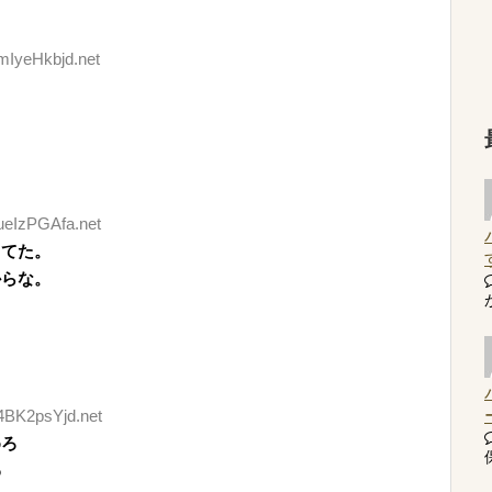
mIyeHkbjd.net
:ueIzPGAfa.net
ってた。
からな。
:4BK2psYjd.net
めろ
わ