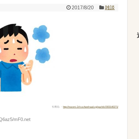
2017/8/20
雑談
引用元: ・
http://nozomi.2ch.sc/test/read.cgi/pachik/1503140271/
:Q6az5/mF0.net