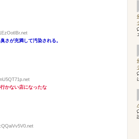
1EzOotIBr.net
汗臭さが充満して汚染される。
:jnU5QT71p.net
か行かない店になったな
読
D:QQaiVv5V0.net