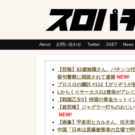
About
お問い合わせ
Twitter
2GET
News
【悲報】82歳無職さん、パチンコ
挙句警察に相談されて逮捕
NEW!
プロスロの嘱託 #112【ガリぞう
Lからくりサーカス2は筐体がアレ
【戦国乙女5】待望の黄金カットイン
【超悲報】ジャグラー打ちのおじい
NEW!
【画像】宇多田ヒカルさん、任天堂
中国「日本は原爆被害者の立場で同