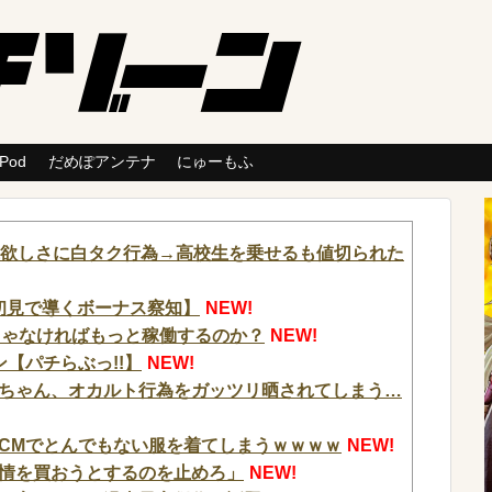
 Pod
だめぽアンテナ
にゅーもふ
代欲しさに白タク行為→高校生を乗せるも値切られた
が初見で導くボーナス察知】
NEW!
じゃなければもっと稼働するのか？
NEW!
【パチらぶっ!!】
NEW!
ちゃん、オカルト行為をガッツリ晒されてしまう…
CMでとんでもない服を着てしまうｗｗｗｗ
NEW!
情を買おうとするのを止めろ」
NEW!