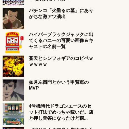
パチンコ「火垂るの墓」にあり
がちな激アツ演出
ハイパーブラックジャックに出
てくるバニーの可愛い画像＆キ
ャストの名前一覧
蒼天とシンフォギアのコピペｗ
ｗｗｗｗ
如月左衛門とかいう甲賀軍の
MVP
4号機時代ドラゴンエースのセ
ット打法でめっちゃ稼いだ。店
と押し問答になったけど構...