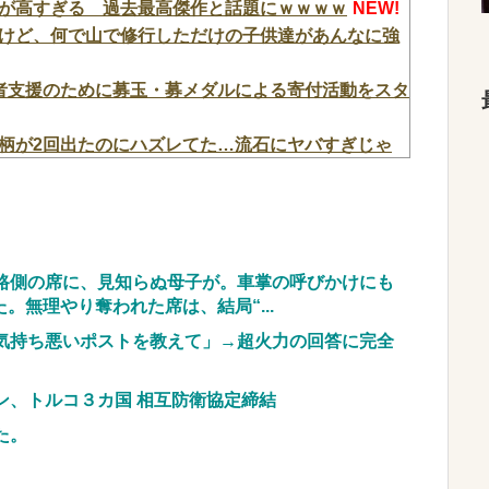
が高すぎる 過去最高傑作と話題にｗｗｗｗ
NEW!
けど、何で山で修行しただけの子供達があんなに強
者支援のために募玉・募メダルによる寄付活動をスタ
柄が2回出たのにハズレてた…流石にヤバすぎじゃ
ちゃん、オカルト行為をガッツリ晒されてしまう…
の「駆け抜けろ！」思念が凄まじいんだが
NEW!
ピード復帰できる理由←コレ、誰にも分からない模
路側の席に、見知らぬ母子が。車掌の呼びかけにも
無理やり奪われた席は、結局“...
罪者一覧が冗談抜きにレベル高過ぎる件w w w w
番気持ち悪いポストを教えて」→超火力の回答に完全
イートをする←コレ言うほどおかしい
ン、トルコ３カ国 相互防衛協定締結
た。
』依存、めちゃくちゃ深刻な模様w w w w w w