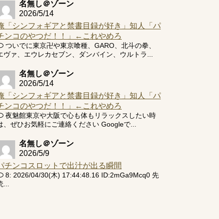
名無し＠ゾーン
2026/5/14
俺「シンフォギアと禁書目録が好き」知人「パ
チンコのやつだ！！」←これやめろ
ついでに東京卍や東京喰種、GARO、北斗の拳、
エヴァ、エウレカセブン、ダンバイン、ウルトラ...
名無し＠ゾーン
2026/5/14
俺「シンフォギアと禁書目録が好き」知人「パ
チンコのやつだ！！」←これやめろ
夜魅館東京や大阪で心も体もリラックスしたい時
は、ぜひお気軽にご連絡ください Googleで...
名無し＠ゾーン
2026/5/9
パチンコスロットで出汁が出る瞬間
8: 2026/04/30(木) 17:44:48.16 ID:2mGa9Mcq0 先
...