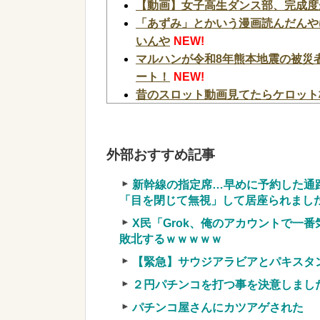
【動画】女子高生ダンス部、完成度
「あずみ」とかいう漫画読んだんや
いんや
NEW!
マルハンが令和8年熊本地震の被災
ート！
NEW!
昔のスロット動画見てたらケロット
ね？
NEW!
【超悲報】ジャグラー打ちのおじい
NEW!
外部おすすめ記事
デカヘソ喰種でLT入ると周りから
【衝撃】広末涼子さんが地上波にス
新幹線の指定席…早めに予約した通
「目を閉じて無視」して居座られました。
様w w w w w w w w
NEW!
【画像】日本のセクシー過ぎる女性犯
X民「Grok、俺のアカウントで一
w w w w w
NEW!
敗北するｗｗｗｗｗ
【衝撃】クロちゃん、とち狂ったツ
【緊急】サウジアラビアとパキスタ
か？？？？？？
NEW!
２円パチンコを打つ事を決意しまし
【緊急】今の若者に急増している『コレ
パチンコ屋さんにカツアゲされた
w w w w
NEW!