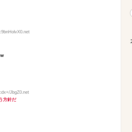
D:9bnHolvX0.net
w
:dx+/JbgZ0.net
う方針だ