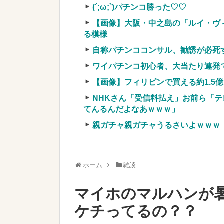
実質確率という罠
(´;ω;`)パチンコ勝った♡♡
車上のテントでキャンプ 民泊施設が
【画像】大阪・中之島の「ルイ・ヴ
【競馬・難解】6/30(水)第44回帝王賞(
る模様
名機が生まれなかった悲しい枠
自称パチンココンサル、勧誘が必死
ワイパチンコ初心者、大当たり連発
【画像】フィリピンで買える約1.5
NHKさん「受信料払え」お前ら「テ
Powered by livedoor 相互RSS
てんるんだよなあｗｗｗ」
親ガチャ親ガチャうるさいよｗｗｗ
ホーム
雑談
マイホのマルハンが
ケチってるの？？