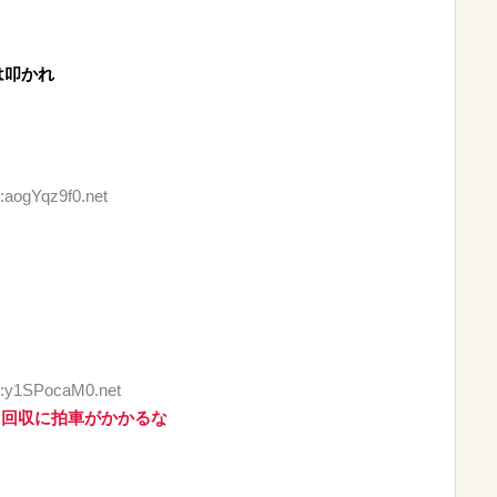
は叩かれ
:aogYqz9f0.net
ID:y1SPocaM0.net
ら回収に拍車がかかるな