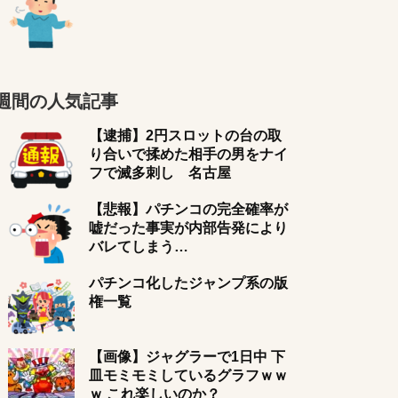
週間の人気記事
【逮捕】2円スロットの台の取
り合いで揉めた相手の男をナイ
フで滅多刺し 名古屋
【悲報】パチンコの完全確率が
嘘だった事実が内部告発により
バレてしまう…
パチンコ化したジャンプ系の版
権一覧
【画像】ジャグラーで1日中 下
皿モミモミしているグラフｗｗ
ｗ これ楽しいのか？