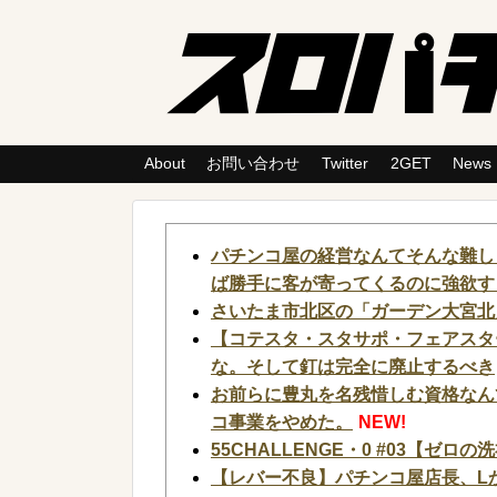
About
お問い合わせ
Twitter
2GET
News
パチンコ屋の経営なんてそんな難し
ば勝手に客が寄ってくるのに強欲す
さいたま市北区の「ガーデン大宮北
【コテスタ・スタサポ・フェアスタ
な。そして釘は完全に廃止するべき
お前らに豊丸を名残惜しむ資格なん
コ事業をやめた。
NEW!
55CHALLENGE・0 #03【ゼロ
【レバー不良】パチンコ屋店長、L