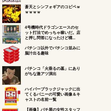
蒼天とシンフォギアのコピペｗ
ｗｗｗｗ
4号機時代ドラゴンエースのセ
ット打法でめっちゃ稼いだ。店
と押し問答になったけど構...
パチンコ以外でパチンコ並みに
脳汁出る趣味
パチンコ「火垂るの墓」にあり
がちな激アツ演出
ハイパーブラックジャックに出
てくるバニーの可愛い画像＆キ
ャストの名前一覧
【画像】パチ屋の女性スタッフ