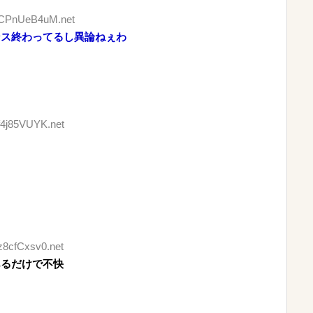
D:CPnUeB4uM.net
ンス終わってるし異論ねぇわ
:f4j85VUYK.net
z8cfCxsv0.net
あるだけで不快