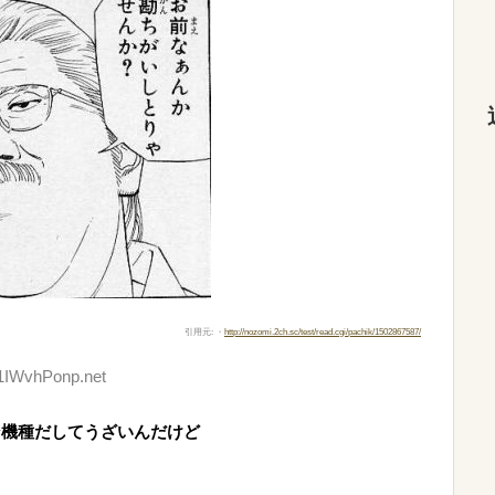
引用元: ・
http://nozomi.2ch.sc/test/read.cgi/pachik/1502867587/
:1IWvhPonp.net
ン機種だしてうざいんだけど