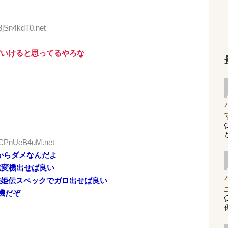
8jSn4kdT0.net
だいけると思ってるやろな
D:CPnUeB4uM.net
からダメなんだよ
の確変機出せば良い
雀姫伝スペックでガロ出せば良い
機だぞ