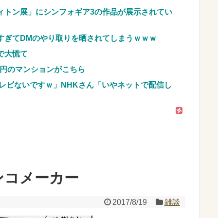
車のレンタル 五所川原 青森
ィトン展」にシンフォギア3の作品が展示されてい
JpnI) Part6 みんなの予想
すぎてDMのやり取りを晒されてしまうｗｗｗ
で大慌て
億円のマンションがこちら
レビないですｗ」NHKさん「いやネットで配信し
ンコメーカー
2017/8/19
雑談