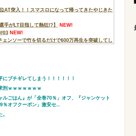
位AT突入！！スマスロになって帰ってきたやじきた
選手がLT目指して熱狂!?】
NEW!
#03
NEW!
、チェンソーで竹を切るだけで600万再生を突破してし
w w w w w w w
NEW!
ジア経済に影響出るし。」
NEW!
注文殺到！！！ １兆５０００億円で工場増築へ
、嘘だらけだった…ヘリ基地反対協議会の虚偽説明
平にブチギレてしまう！！！！！！
W!
求刑ｗｗｗｗｗｗｗ
いるけどどういう理屈なの？
NEW!
ャルごはん』が「全巻70％」オフ、『ジャンケット
現実に気付いてしまった結果…
NEW!
9％オフクーポン」激安セ...
顔へ←これw w w w w w w w
NEW!
た。
3つ持ってきました」警察「！？」自衛隊「！？」→