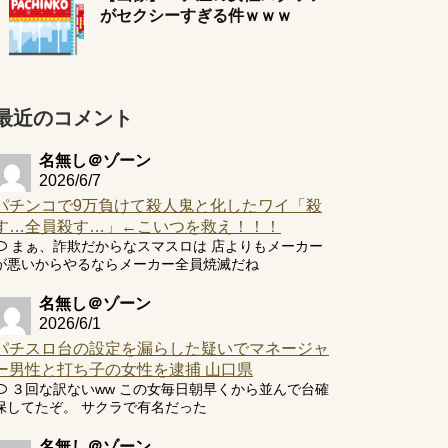
がセクシーすぎる件ｗｗｗ
最近のコメント
名無し＠ゾーン
2026/6/7
パチンコで9万負けて殺人鬼と化したワイ「殺
す…全員殺す…」←こいつを救え！！！
まぁ、詐欺だからなスマスロは 店よりもメーカー
が悪いからやるならメーカー全員焼滅だね
名無し＠ゾーン
2026/6/1
パチスロ台の設定を漏らした疑いでマネージャ
ー男性と打ち子の女性を逮捕 山口県
３回な訳ないww この女毎日朝早くから並んで台確
保してたぞ。 サクラで有名だった
名無し＠ゾーン