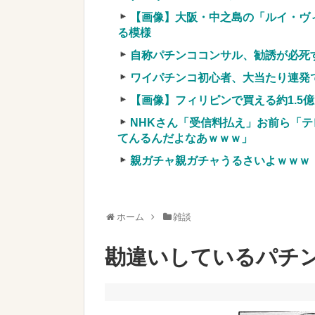
車上のテントでキャンプ 民泊施設が
【画像】大阪・中之島の「ルイ・ヴ
【競馬・難解】6/30(水)第44回帝王賞(
る模様
名機が生まれなかった悲しい枠
自称パチンココンサル、勧誘が必死
ワイパチンコ初心者、大当たり連発
【画像】フィリピンで買える約1.5
NHKさん「受信料払え」お前ら「テ
Powered by livedoor 相互RSS
てんるんだよなあｗｗｗ」
親ガチャ親ガチャうるさいよｗｗｗ
ホーム
雑談
勘違いしているパチ