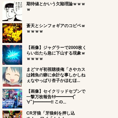
期待値とかいう欠陥理論ｗｗｗ
ｗ
蒼天とシンフォギアのコピペｗ
ｗｗｗｗ
【画像】ジャグラーで2000枚く
らい出たら急に下山する現象ｗ
ｗｗｗｗ
まどマギ初視聴後俺「さやカス
は雑魚の癖に余計な事しかしね
ぇなやっぱり杏子かほむほ...
【画像】セイクリッドセブンで
一撃万枚報告ｷﾀ━━━━(ﾟ
∀ﾟ)━━━━!! この...
CR牙狼「牙狼剣を押し込