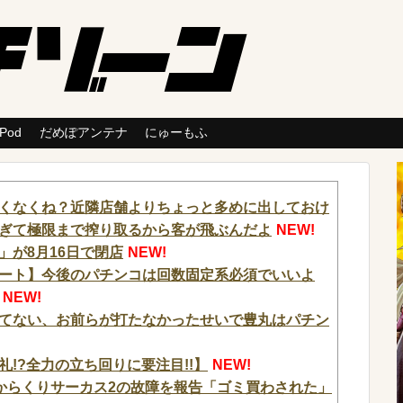
 Pod
だめぽアンテナ
にゅーもふ
くなくね？近隣店舗よりちょっと多めに出しておけ
ぎて極限まで搾り取るから客が飛ぶんだよ
NEW!
」が8月16日で閉店
NEW!
ート】今後のパチンコは回数固定系必須でいいよ
NEW!
てない、お前らが打たなかったせいで豊丸はパチン
の洗礼!?全力の立ち回りに要注目!!】
NEW!
からくりサーカス2の故障を報告「ゴミ買わされた」