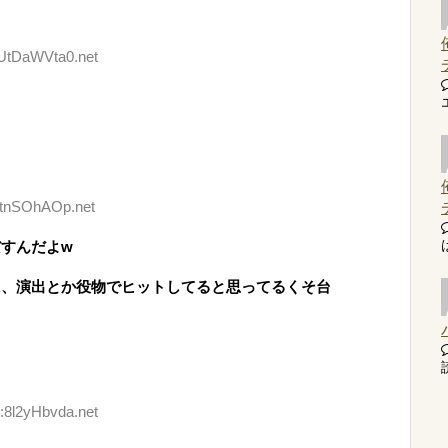
:UtDaWVta0.net
:jtnSOhAOp.net
すんだよw
に、演出とか役物でヒットしてると思ってるくそ台
読
:8l2yHbvda.net