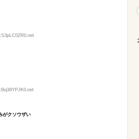
ID:S3pLC0ZR0.net
D:Bq38YPJK0.net
みがクソウザい