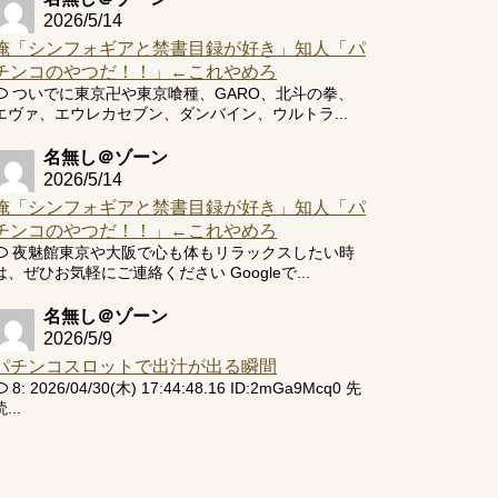
2026/5/14
俺「シンフォギアと禁書目録が好き」知人「パ
チンコのやつだ！！」←これやめろ
ついでに東京卍や東京喰種、GARO、北斗の拳、
エヴァ、エウレカセブン、ダンバイン、ウルトラ...
名無し＠ゾーン
2026/5/14
俺「シンフォギアと禁書目録が好き」知人「パ
チンコのやつだ！！」←これやめろ
夜魅館東京や大阪で心も体もリラックスしたい時
は、ぜひお気軽にご連絡ください Googleで...
名無し＠ゾーン
2026/5/9
パチンコスロットで出汁が出る瞬間
8: 2026/04/30(木) 17:44:48.16 ID:2mGa9Mcq0 先
...