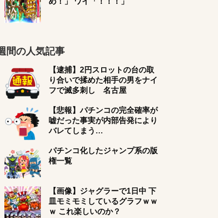
め！」 ワイ「！！！」
週間の人気記事
【逮捕】2円スロットの台の取
り合いで揉めた相手の男をナイ
フで滅多刺し 名古屋
【悲報】パチンコの完全確率が
嘘だった事実が内部告発により
バレてしまう…
パチンコ化したジャンプ系の版
権一覧
【画像】ジャグラーで1日中 下
皿モミモミしているグラフｗｗ
ｗ これ楽しいのか？