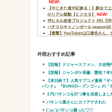
NEW!
【やじきた道中記参る！】新台で上
のリアル挙動【ヒジカタ】
NEW!
沖ヒカル改造プロジェクト #91【沖
パチスロキャノンボール season20 
【衝撃】YouTuber山口達也さん
まう←正直、こう言うのでいいんだよなw 
アメリカ「日本の円安ヤバくね？ア
【速報】日本製メモリに世界中から
外部おすすめ記事
NEW!
【辺野古転覆】同志社国際高の説明
【悲報】ドジャースファン、大谷翔
も判明してネット民の怒り爆発
NE
【悲報】ジャンポケ斉藤、懲役７年
ウクライナの次は日本とかいうやつ
【本日終了】人気ラブコメ漫画『ギ
【超絶悲報】婚活女子さん、残酷な
バンク』 『BUNGO―ブンゴ―』の「3
【速報】へずまりゅうさん、完全に聖人の
２円パチンコを打つ事を決意しまし
【緊急】爆美女「すみません。砲弾
結果w w w w w w w w
NEW!
パチンコ屋さんにカツアゲされた
実質確率という罠
(´;ω;`)パチンコ勝った♡♡