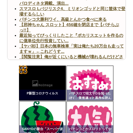
パロディネタ満載。演出...
スマスロ Lバジリスク4、ミリオンゴッドと同じ筐体で登
場するらしい
パチンコ大勝利ワイ、高級とんかつ食べに来る
【邪神ちゃん スロット】456確を閉店まで【パチらぶ
っ!!】
最近知ってびっくりしたこと『ポカリスエットを作るの
に億単位先行投資してい...
【ヤバ杉】日本の無車検車「実は俺たち20万台も走って
ますｗ」←これどうす...
【閲覧注意】俺が近くにいると機械が壊れるんだけどさ
【画像】ペプシコーラ社、「こういうのでいいんだよ」
な新商品を発売
コテ
リン
P新型コロナウィルス
パチスロで頭文字Dを知った
- 固
ぼく、意気揚々と原作を読ん
Powered by livedoor 相互RSS
だら第一話からなつきがパパ
定リ
活してて困惑
ンク
自動
更新
SANYOの新台「スーパー波
パチンコとかスロットってや