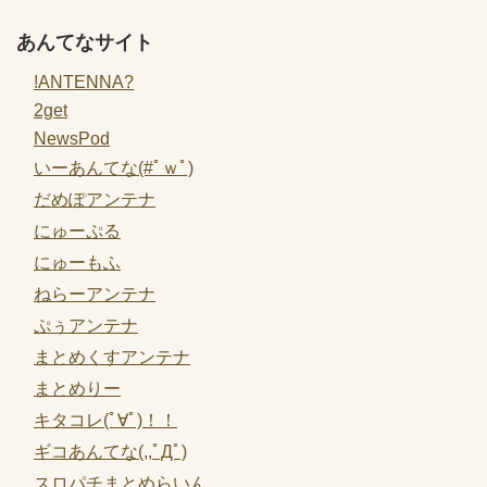
あんてなサイト
!ANTENNA?
2get
NewsPod
いーあんてな(#ﾟｗﾟ)
だめぽアンテナ
にゅーぷる
にゅーもふ
ねらーアンテナ
ぷぅアンテナ
まとめくすアンテナ
まとめりー
キタコレ(ﾟ∀ﾟ)！！
ギコあんてな(,,ﾟДﾟ)
スロパチまとめらいん