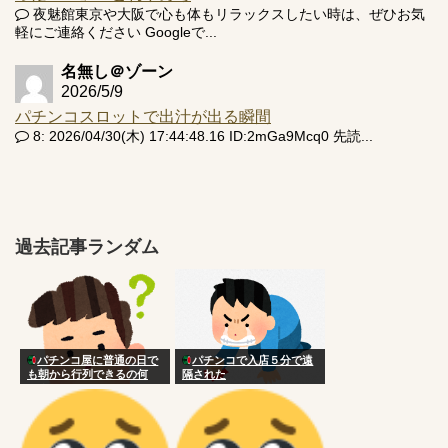
夜魅館東京や大阪で心も体もリラックスしたい時は、ぜひお気
軽にご連絡ください Googleで...
名無し＠ゾーン
2026/5/9
パチンコスロットで出汁が出る瞬間
8: 2026/04/30(木) 17:44:48.16 ID:2mGa9Mcq0 先読...
過去記事ランダム
パチンコ屋に普通の日で
パチンコで入店５分で遠
も朝から行列できるの何
隔された
で？