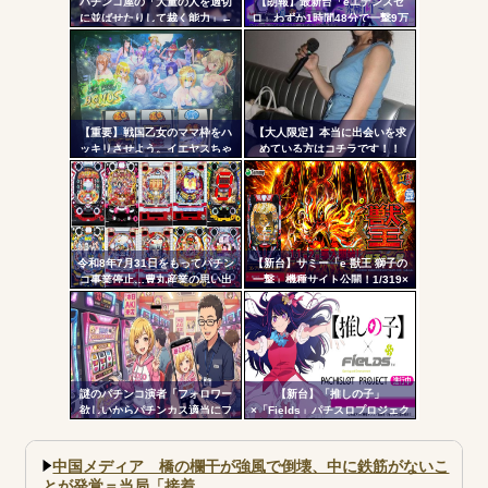
パチンコ屋の「大量の人を適切
【朗報】最新台「eエデンズゼ
Powered by livedoor 相互RSS
に並ばせたりして裁く能力」←
ロ」わずか1時間48分で一撃9万
ツー
これガチで凄いよなｗｗｗ
5000発コンプリートを達成して
しまうｗ 究極LT期待出玉2万発
ル
超えの現行最強スペックは伊達
じゃないな…
【重要】戦国乙女のママ枠をハ
【大人限定】本当に出会いを求
ッキリさせよう。イエヤスちゃ
めている方はコチラです！！
んやヒデヨシちゃんはママなの
か。ノブ様はママではないのか
を
令和8年7月31日をもってパチン
【新台】サミー「e 獣王 獅子の
コ事業停止…豊丸産業の思い出
一撃」機種サイト公開！1/319×
ドデカSTRAIGHT、右の1/2で平
均9,800個のサバチャンに突入
謎のパチンコ演者「フォロワー
【新台】「推しの子」
欲しいからパチンカス適当にフ
×「Fields」パチスロプロジェク
ォローしよう」「フォロー返し
ト特報ムービー公開！推しの子
て来ないやつリムろ」←これで
でBITESやれるんか！？_
何回もフォローしてくるのウザ
中国メディア 橋の欄干が強風で倒壊、中に鉄筋がないこ
がられてますよ
とが発覚＝当局「接着...