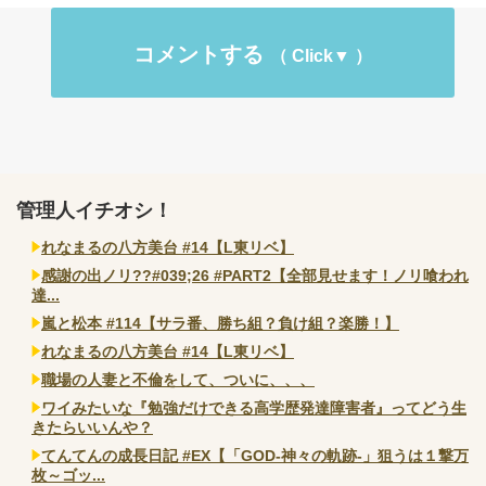
コメントする
管理人イチオシ！
れなまるの八方美台 #14【L東リベ】
感謝の出ノリ??#039;26 #PART2【全部見せます！ノリ喰われ
達...
嵐と松本 #114【サラ番、勝ち組？負け組？楽勝！】
れなまるの八方美台 #14【L東リベ】
職場の人妻と不倫をして、ついに、、、
ワイみたいな『勉強だけできる高学歴発達障害者』ってどう生
きたらいいんや？
てんてんの成長日記 #EX【「GOD-神々の軌跡-」狙うは１撃万
枚～ゴッ...