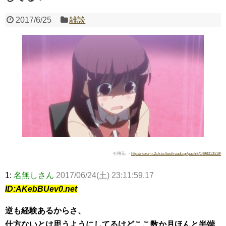
2017/6/25
雑談
Powered by livedoor 相互RSS
引用元: ・
http://nozomi.2ch.sc/test/read.cgi/pachik/1498313519/
1:
名無しさん
2017/06/24(土) 23:11:59.17
ID:AKebBUev0.net
逆も経験あるからさ、
仕方ないとは思うようにしてるけどここ数か月ほんと半端