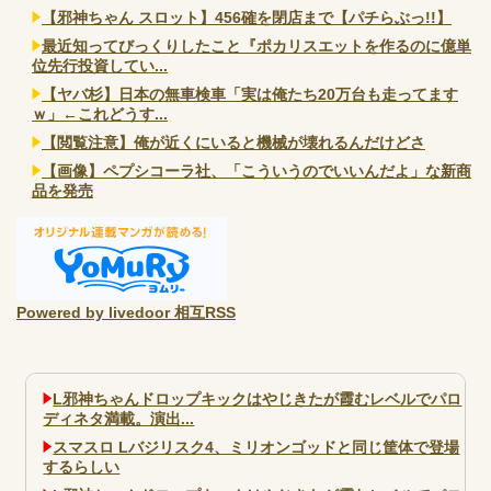
【邪神ちゃん スロット】456確を閉店まで【パチらぶっ!!】
最近知ってびっくりしたこと『ポカリスエットを作るのに億単
位先行投資してい...
【ヤバ杉】日本の無車検車「実は俺たち20万台も走ってます
ｗ」←これどうす...
【閲覧注意】俺が近くにいると機械が壊れるんだけどさ
【画像】ペプシコーラ社、「こういうのでいいんだよ」な新商
品を発売
Powered by livedoor 相互RSS
L邪神ちゃんドロップキックはやじきたが霞むレベルでパロ
ディネタ満載。演出...
スマスロ Lバジリスク4、ミリオンゴッドと同じ筐体で登場
するらしい