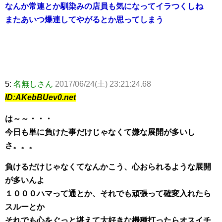
なんか常連とか馴染みの店員も気になってイラつくしね
またあいつ爆連してやがるとか思ってしまう
5:
名無しさん
2017/06/24(土) 23:21:24.68
ID:AKebBUev0.net
は～～・・・
今日も単に負けた事だけじゃなくて嫌な展開が多いし
さ。。。
負けるだけじゃなくてなんかこう、心おられるような展開
が多いんよ
１０００ハマって通とか、それでも頑張って確変入れたら
スルーとか
それでも心をぐっと堪えて大好きな機種打ったらオスイチ