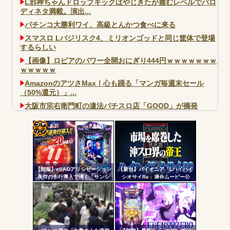
L邪神ちゃんドロップキックはやじきたが霞むレベルでパロ
ディネタ満載。演出...
パチンコ大勝利ワイ、高級とんかつ食べに来る
スマスロ Lバジリスク4、ミリオンゴッドと同じ筐体で登場
するらしい
【画像】ロピアのパワー全開おにぎり444円ｗｗｗｗｗｗｗ
ｗｗｗｗｗ
AmazonのアツさMax！心も踊る「マンガ毎週末セール
（50%還元）」...
大阪市宗右衛門町の違法パチスロ店「GOOD」が摘発
パチンコで人気のないキャラを青色担当にするのやめろや
ワイ、パチンコ屋店員の目の前で会員カードを握り潰し
「今までありがとう」と...
コテ
無職のパチンコカス(22)なんやが、ワイの人生どれくらい
リン
ヤバいか教えて？...
【朗報】eSAOアリシゼーション
【新台】パイオニア「Lハイハイ
- 固
AngelBeats!とかいうクソアニメの思い出ｗｗｗ
夜空の先行導入で沸く「サンシ
シオサイRe」適合ムービー公
ャインKYORAKU平針」2日連続
開！沖スロ界の帝王がスマスロ
定リ
で総差枚10万枚超えの祭りを開
ATで復活
ンク
催中ｗｗｗｗ
自動
更新