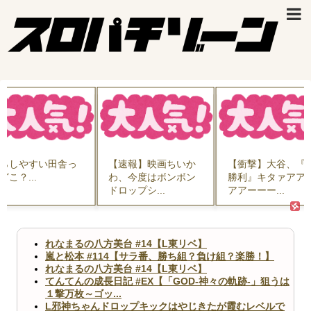
い田舎っ
【速報】映画ちいか
【衝撃】大谷、『大
わ、今度はボンボン
勝利』キタァアアア
ドロップシ...
アアーーー...
た
れなまるの八方美台 #14【L東リベ】
嵐と松本 #114【サラ番、勝ち組？負け組？楽勝！】
れなまるの八方美台 #14【L東リベ】
てんてんの成長日記 #EX【「GOD-神々の軌跡-」狙うは
１撃万枚～ゴッ...
L邪神ちゃんドロップキックはやじきたが霞むレベルで