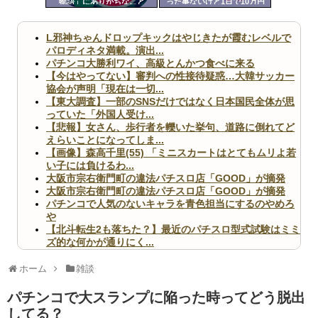
物語」にありがちなこと
った事ないけど1日で10万円
ツー
以上儲けたりした時ってどん
な気持ちなの？
ル
L邪神ちゃんドロップキックはやじきたが霞むレベルで
パロディネタ満載。演出...
パチンコ大勝利ワイ、高級とんかつ食べに来る
【今はやってない】審判への性接待疑惑…大韓サッカー
協会が声明「現在は一切...
【東大調査】一部のSNSだけではなく日本国民全体が思
っていた「外国人受け...
【悲報】女さん、歩行者を轢いた挙句、道路に倒れてど
えらいことになってしま...
【画像】森高千里(55) 「ミニスカートはとてもムリよ若
い子には負けるわ...
大阪市宗右衛門町の違法パチスロ店「GOOD」が摘発
大阪市宗右衛門町の違法パチスロ店「GOOD」が摘発
パチンコで人気のないキャラを青色担当にするのやめろ
や
【北斗転生2も落ちた？】最近のパチスロ型式試験はミミ
ズ的な何かが通りにく...
無職のパチンコカス(22)なんやが、ワイの人生どれくら
いヤバいか教えて？...
ホーム
雑談
AngelBeats!とかいうクソアニメの思い出ｗｗｗ
パチンコで大スランプに陥った時ってどう脱出
してる？