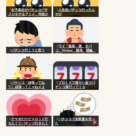
女子高生がパチンコパチ
人生初パチンコ行ったん
スロをやるアニメ、何故か
やが
ない
ワイ「風俗、酒、タバ
パチンコ行こうと思う
コ、Vtuber、競馬、競輪、
競艇、パチンコ、宝くじ一
切やりません興味ありませ
ん」
パチンコ「頑張ってね
プロミスで借りた金でパ
♡」頑張ってじゃねえよ
チンコ屋行ってくる
ナマポだけどスロット打
パチンコで全財産を失っ
ちたくてパチンコ行きたく
た
てあぶく銭が欲しくて