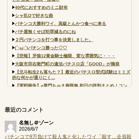
40代におすすめのミニ財布
シャ乱Qで好きな曲
パチンコ大勝利ワイ、高級とんかつ食べに来る
パチ屋無くせば犯罪減るのにね
２円パチンコを打つ事を決意しました。
(´;ω;`)パチンコ勝った♡♡
【悲報】牙狼12黄金騎士極限、変な雰囲気に・・・
大阪市宗右衛門町の違法パチスロ店「GOOD」が摘発
【北斗転生2も落ちた？】最近のパチスロ型式試験はミミズ
的な何かが通りにく...
【実戦報告】e黄門ちゃま寿限無 初日の評判まとめ！コン
プ報告あり！弱予告...
アズールレーン スロット評価はコイン持ちの悪い疑似ボ天
井の軽い絆？
最近のコメント
名無し＠ゾーン
2026/6/7
パチンコで9万負けて殺人鬼と化したワイ「殺す…全員殺