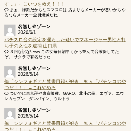
Powered by livedoor 相互RSS
す…」←こいつを救え！！！
まぁ、詐欺だからなスマスロは 店よりもメーカーが悪いからや
るならメーカー全員焼滅だね
名無し＠ゾーン
2026/6/1
パチスロ台の設定を漏らした疑いでマネージャー男性と打
ち子の女性を逮捕 山口県
３回な訳ないww この女毎日朝早くから並んで台確保してた
ぞ。 サクラで有名だった
名無し＠ゾーン
2026/5/14
俺「シンフォギアと禁書目録が好き」知人「パチンコのや
つだ！！」←これやめろ
ついでに東京卍や東京喰種、GARO、北斗の拳、エヴァ、エウ
レカセブン、ダンバイン、ウルトラ...
名無し＠ゾーン
2026/5/14
俺「シンフォギアと禁書目録が好き」知人「パチンコのや
つだ！！」←これやめろ