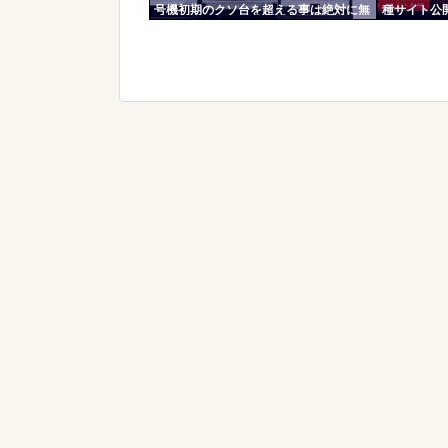
号機初期のクソ台を超える事は絶対に無
種サイト公開
理」
STRAIGH
バチャンに