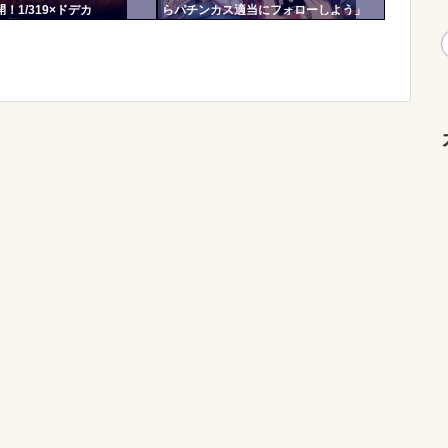
！1/319×ドデカ
らパチンカス適当にフォローしよう」
T、右の1/2で平均9,800個のサ
「フォロー返して来ないやつリムろ」←
突入
これで何回もフォローしてくるのウザが
られてますよ