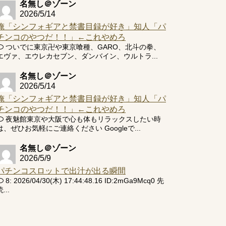
名無し＠ゾーン
2026/5/14
俺「シンフォギアと禁書目録が好き」知人「パ
チンコのやつだ！！」←これやめろ
ついでに東京卍や東京喰種、GARO、北斗の拳、
エヴァ、エウレカセブン、ダンバイン、ウルトラ...
名無し＠ゾーン
2026/5/14
俺「シンフォギアと禁書目録が好き」知人「パ
チンコのやつだ！！」←これやめろ
夜魅館東京や大阪で心も体もリラックスしたい時
は、ぜひお気軽にご連絡ください Googleで...
名無し＠ゾーン
2026/5/9
パチンコスロットで出汁が出る瞬間
8: 2026/04/30(木) 17:44:48.16 ID:2mGa9Mcq0 先
...