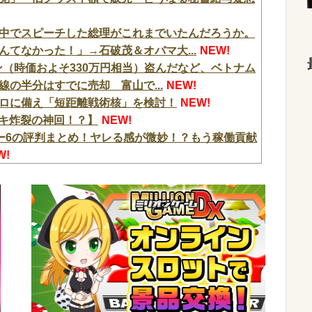
中でスピーチした総理がこれまでいたんだろうか。
てなかった！」→石破茂＆オバマ大...
NEW!
ン（時価およそ330万円相当）盗んだなど、ベトナム
の半分はすでに売却 富山で...
NEW!
ロに備え「短距離戦術核」を検討！
NEW!
ヒキ炸裂の神回！？】
NEW!
ー6の評判まとめ！ヤレる感が微妙！？もう稼働貢献
W!
【「e七つの大罪3」1回転で大当たり＝速さが段違い！渾
W!
【パチらぶっ!!】
NEW!
浪メシ】フルコースヤバい新台?!【パチらぶっ!!】
らまさかの『こう』言われたんやがこれワイ詰み
匂い」の正体、まさか分からないDTなんておらんよ
NEW!