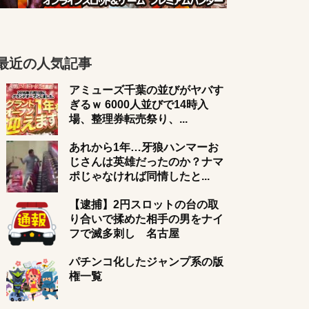
最近の人気記事
アミューズ千葉の並びがヤバす
ぎるｗ 6000人並びで14時入
場、整理券転売祭り、...
あれから1年…牙狼ハンマーお
じさんは英雄だったのか？ナマ
ポじゃなければ同情したと...
【逮捕】2円スロットの台の取
り合いで揉めた相手の男をナイ
フで滅多刺し 名古屋
パチンコ化したジャンプ系の版
権一覧