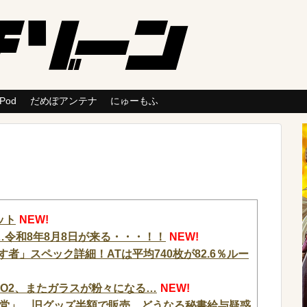
 Pod
だめぽアンテナ
にゅーもふ
ット
NEW!
令和8年8月8日が来る・・・！！
NEW!
者」スペック詳細！ATは平均740枚が82.6％ルー
AO2、またガラスが粉々になる…
NEW!
党」 旧グッズ半額で販売 どうなる秘書給与疑惑