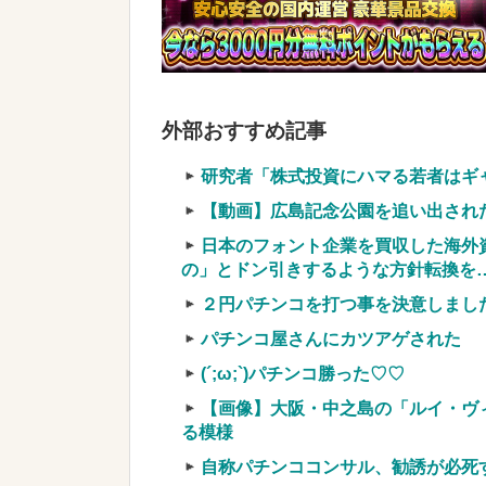
【画像】愛知の半グレ、怖すぎる→
【画像】令和最新版の剛力彩芽、ワイらに
w w w w w
NEW!
実質確率という罠
外部おすすめ記事
車上のテントでキャンプ 民泊施設が
【競馬・難解】6/30(水)第44回帝王賞(
研究者「株式投資にハマる若者はギ
名機が生まれなかった悲しい枠
【動画】広島記念公園を追い出され
日本のフォント企業を買収した海外
の」とドン引きするような方針転換を
２円パチンコを打つ事を決意しまし
Powered by livedoor 相互RSS
パチンコ屋さんにカツアゲされた
(´;ω;`)パチンコ勝った♡♡
【画像】大阪・中之島の「ルイ・ヴ
る模様
自称パチンココンサル、勧誘が必死