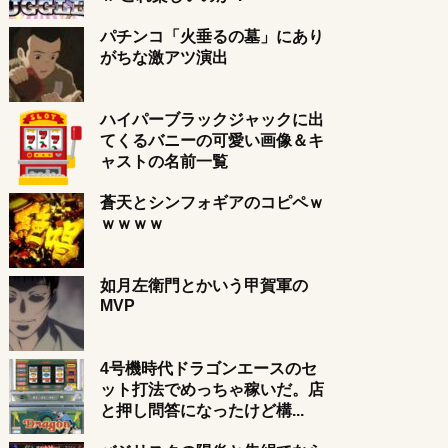
パチンコ「火垂るの墓」にあり
がちな激アツ演出
ハイパーブラックジャックに出
てくるバニーの可愛い画像＆キ
ャストの名前一覧
蒼天とシンフォギアのコピペｗ
ｗｗｗｗ
如月左衛門とかいう甲賀軍の
MVP
4号機時代ドラゴンエースのセ
ット打法でめっちゃ稼いだ。店
と押し問答になったけど構...