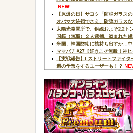
NEW!
【原爆の日】サヨク「防弾ガラスの
オバマ大統領でさえ、防弾ガラスなん
太陽光発電所で、銅線およそ2.2ト
国籍（無職）２人逮捕、盗まれた銅線
米国、韓国防衛に核持ち出すか…中
ママパチ #27【好きこそ無敵！神
【実戦報告】Lストリートファイタ
週の予想をするユーザーも！？
NE
神谷玲子の新台は神ぱち!? #75
身のRUSHに神谷が挑む！！】
NE
【戦国乙女5】待望の黄金カットイン
【スマスロとんでもスキルで異世界放
NEW!
【驚愕】マチアプで会った外国人か
か？？？？？？？
NEW!
【衝撃】若い女の子からする「甘い
な？よな？w w w w w w w w w w w