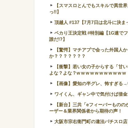
【スマスロとんでもスキルで異世界
っ!!】
頂越人 #137【7月7日は北斗に決
ペカり王決定戦 #特別編【1G連で
誰だ!?】
【驚愕】マチアプで会った外国人か
か？？？？？？？
【衝撃】若い女の子からする「甘い
よな？よな？w w w w w w w w w w w
【画像】愛知の半グレ、怖すぎる→
ワイくん、ギャン中で気付けば借金1
【新台】三共「eフィーバーものの
ーザー＆業界関係者から期待の声！
大阪市宗右衛門町の違法パチスロ店