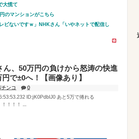
で大慌て
億円のマンションがこちら
レビないですｗ」NHKさん「いやネットで配信し
さん、50万円の負けから怒涛の快進
円で±0へ！【画像あり】
パチンコ
0
 06:53:53.232 ID:jK0PdbIJ0 あと5万で捲れる
！！！ ...