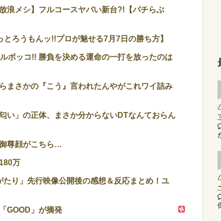
放浪メシ】フルコースヤバい新台?!【パチらぶ
まっとろうもんッ!!プロが魅せる7月7日の勝ち方】
フルボッコ!! 勝負を決める運命の一打を放ったのは
らまさかの『こう』言われたんやがこれワイ詰み
匂い」の正体、まさか分からないDTなんておらん
御尊顔がこちら…
80万
がたり」先行映像公開後の感想＆反応まとめ！ユ
「GOOD」が摘発