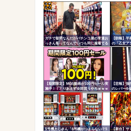
コテ
リン
- 固
ガチで疑問なんだがパチンコ屋の常連お
【朗報】平
定リ
っさん客ってなんでいつも同じ服着てる
の「乙女ア
ンク
の？
連続演出信
体感と比べ
自動
更新
ツー
ル
【期間限定】MGS動画が100円セール実
【悲報】強
施中！！とりあえず全部買うやろｗｗｗ
のレバーを
ｗｗ
5号機おじさん「6号機がつまらない？5
【新台】サミ