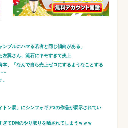
御尊顔がこちら…
NEW!
ブッ刺さりまくりと話題にw w w w w w w w
車のレンタル 五所川原 青森
JpnI) Part6 みんなの予想
ャンブルにハマる若者と同じ傾向がある」
た左翼さん、流石にキモすぎて炎上
資本、「なんで自ら売上ゼロにするようなことする
……
た。
ィトン展」にシンフォギア3の作品が展示されてい
すぎてDMのやり取りを晒されてしまうｗｗｗ