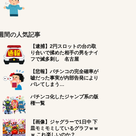
週間の人気記事
【逮捕】2円スロットの台の取
り合いで揉めた相手の男をナイ
フで滅多刺し 名古屋
【悲報】パチンコの完全確率が
嘘だった事実が内部告発により
バレてしまう…
パチンコ化したジャンプ系の版
権一覧
【画像】ジャグラーで1日中 下
皿モミモミしているグラフｗｗ
ｗ これ楽しいのか？