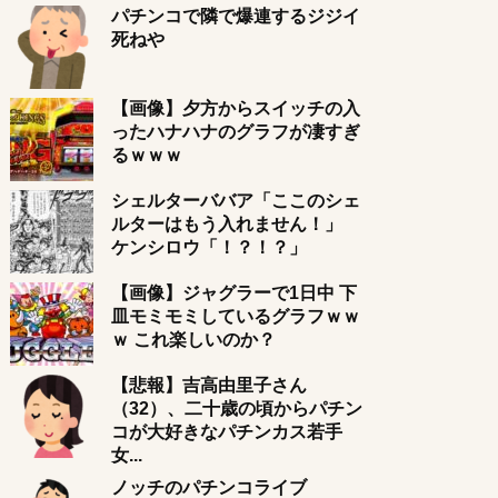
パチンコで隣で爆連するジジイ
死ねや
【画像】夕方からスイッチの入
ったハナハナのグラフが凄すぎ
るｗｗｗ
シェルターババア「ここのシェ
ルターはもう入れません！」
ケンシロウ「！？！？」
【画像】ジャグラーで1日中 下
皿モミモミしているグラフｗｗ
ｗ これ楽しいのか？
【悲報】吉高由里子さん
（32）、二十歳の頃からパチン
コが大好きなパチンカス若手
女...
ノッチのパチンコライブ