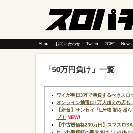
About
お問い合わせ
Twitter
2GET
News
「
50万円負け
」
一覧
ワイが明日3万で勝負するべきスロ
オンライン抽選は1万人超えの店も…
【新台】サンセイ「L牙狼 闇を照らす
プ！
NEW!
【中古機価格230万円】スマスロS
れいわ新選組の新党名は「いのちの