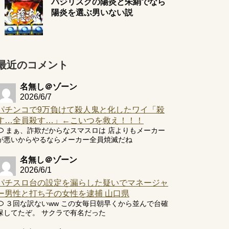
バジリスクの陽炎と朱絹でなら
陽炎を選ぶ男いない説
最近のコメント
名無し＠ゾーン
2026/6/7
パチンコで9万負けて殺人鬼と化したワイ「殺
す…全員殺す…」←こいつを救え！！！
まぁ、詐欺だからなスマスロは 店よりもメーカー
が悪いからやるならメーカー全員焼滅だね
名無し＠ゾーン
2026/6/1
パチスロ台の設定を漏らした疑いでマネージャ
ー男性と打ち子の女性を逮捕 山口県
３回な訳ないww この女毎日朝早くから並んで台確
保してたぞ。 サクラで有名だった