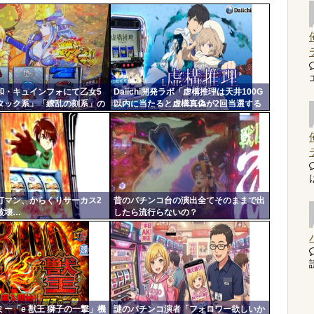
和・キュインフォにて乙女5
Daiichi開発ラボ「虚構推理は天井100G
タック系」「繚乱の刻系」の
以内に当たると虚構真偽が2回当選する
頼度が公開される！みんなの
まで転落しない状態に突入するぞ。
てどうよ？
300G・700Gの天井も一緒」
打マン、からくりサーカス2
昔のパチンコ台の演出全てそのままで出
破壊…
したら流行らないの？
読
ー「e 獣王 獅子の一撃」機
謎のパチンコ演者「フォロワー欲しいか