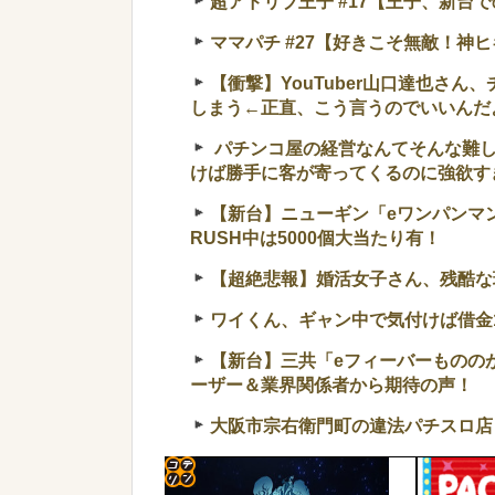
超アドリブ王子 #17【王子、新台
ママパチ #27【好きこそ無敵！神
【衝撃】YouTuber山口達也さん
しまう←正直、こう言うのでいいんだよなw 
パチンコ屋の経営なんてそんな難し
けば勝手に客が寄ってくるのに強欲す
【新台】ニューギン「eワンパンマン
RUSH中は5000個大当たり有！
【超絶悲報】婚活女子さん、残酷な
ワイくん、ギャン中で気付けば借金1
【新台】三共「eフィーバーものの
ーザー＆業界関係者から期待の声！
大阪市宗右衛門町の違法パチスロ店