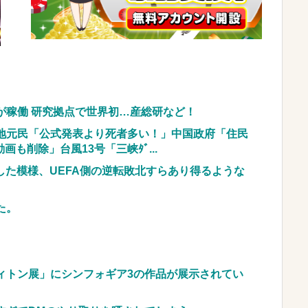
現実に気付いてしまった結果…
NEW!
顔へ←これw w w w w w w w
NEW!
車のレンタル 五所川原 青森
JpnI) Part6 みんなの予想
が稼働 研究拠点で世界初…産総研など！
地元民「公式発表より死者多い！」中国政府「住民
も削除」台風13号「三峡ﾀﾞ...
化した模様、UEFA側の逆転敗北すらあり得るような
た。
ィトン展」にシンフォギア3の作品が展示されてい