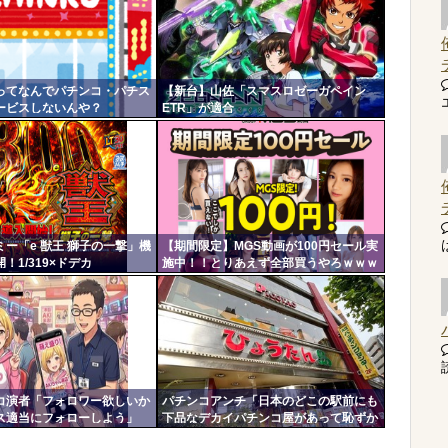
ってなんでパチンコ・パチス
【新台】山佐「スマスロゼーガペイン
ービスしないんや？
ETR」が適合
ー「e 獣王 獅子の一撃」機
【期間限定】MGS動画が100円セール実
！1/319×ドデカ
施中！！とりあえず全部買うやろｗｗｗ
T、右の1/2で平均9,800個のサ
ｗｗ
突入
読
コ演者「フォロワー欲しいか
パチンコアンチ「日本のどこの駅前にも
ス適当にフォローしよう」
下品なデカイパチンコ屋があって恥ずか
返して来ないやつリムろ」←
しい」