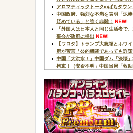
アロマティックトークinぱちタウン
中国政府、強烈な不満を表明「泥棒
貶めている」と強く非難！
NEW!
「外国人は日本人と同じ生活者で、
事会が政府に提出
NEW!
【ワロタ】トランプ大統領とホワイ
府が苦言「公的機関であっても許諾
中国「大洪水！」中国ダム「決壊」
拘束！（安否不明」中国当局「救助隊動
邪神ちゃん作者「打たなきゃ良かっ
4号機ジジイ「どんなノーマルタイ
やってるよな
NEW!
連れ打ちしてるクソガキ「ヤバい！
彙力無さすぎだろｗｗｗ
NEW!
2026年7月に最も売れたパチンコが
【画像】アイドルのオフ会の光景、レベチw 
【衝撃】YouTuber山口達也さん
まう←正直、こう言うのでいいんだよなw 