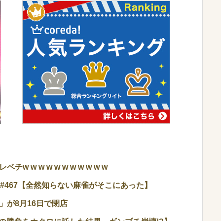
w w w w w w w w w w
 #467【全然知らない麻雀がそこにあった】
が8月16日で閉店