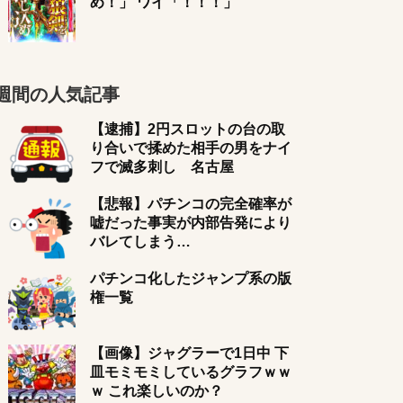
め！」 ワイ「！！！」
週間の人気記事
【逮捕】2円スロットの台の取
り合いで揉めた相手の男をナイ
フで滅多刺し 名古屋
【悲報】パチンコの完全確率が
嘘だった事実が内部告発により
バレてしまう…
パチンコ化したジャンプ系の版
権一覧
【画像】ジャグラーで1日中 下
皿モミモミしているグラフｗｗ
ｗ これ楽しいのか？