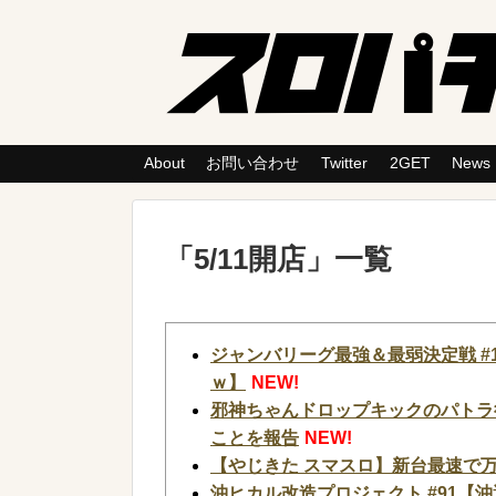
About
お問い合わせ
Twitter
2GET
News
「
5/11開店
」
一覧
ジャンバリーグ最強＆最弱決定戦 #1
ｗ】
NEW!
邪神ちゃんドロップキックのパトラ
ことを報告
NEW!
【やじきた スマスロ】新台最速で万
沖ヒカル改造プロジェクト #91【沖