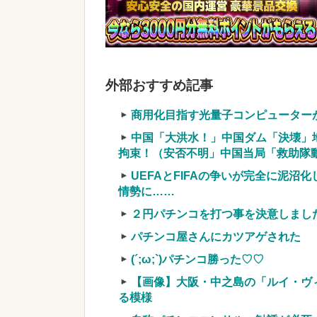
【超絶悲報】婚活女子さん、残酷な
【速報】へずまりゅうさん、完全に聖人の
実質確率という罠
車上のテントでキャンプ 民泊施設が
外部おすすめ記事
【競馬・難解】6/30(水)第44回帝王賞(
名機が生まれなかった悲しい枠
商用化目指す光量子コンピューター
中国「大洪水！」中国ダム「決壊」
拘束！（安否不明」中国当局「救助隊動画
UEFAとFIFAの争いが完全に泥沼
情勢に……
Powered by livedoor 相互RSS
２円パチンコを打つ事を決意しまし
パチンコ屋さんにカツアゲされた
(´;ω;`)パチンコ勝った♡♡
【画像】大阪・中之島の「ルイ・ヴ
る模様