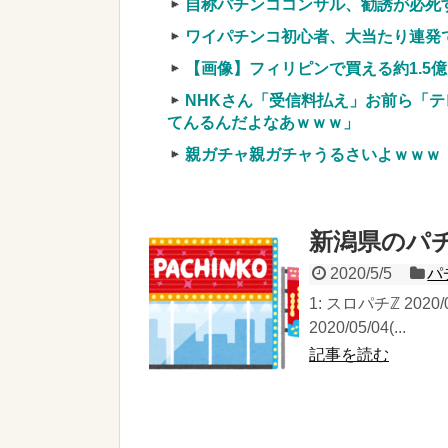
自称パチンココンサル、勧誘が必死
ワイパチンコ初心者、大当たり連発
【画像】フィリピンで買える約1.5
NHKさん「受信料払え」お前ら「テ
てんるんだよなあｗｗｗ」
親ガチャ親ガチャうるさいよｗｗｗ
新潟県のパチ
2020/5/5
パ
1: スロパチℤ 2020/
2020/05/04(...
記事を読む