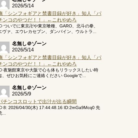
2026/5/14
俺「シンフォギアと禁書目録が好き」知人「パ
チンコのやつだ！！」←これやめろ
ついでに東京卍や東京喰種、GARO、北斗の拳、
エヴァ、エウレカセブン、ダンバイン、ウルトラ...
名無し＠ゾーン
2026/5/14
俺「シンフォギアと禁書目録が好き」知人「パ
チンコのやつだ！！」←これやめろ
夜魅館東京や大阪で心も体もリラックスしたい時
は、ぜひお気軽にご連絡ください Googleで...
名無し＠ゾーン
2026/5/9
パチンコスロットで出汁が出る瞬間
8: 2026/04/30(木) 17:44:48.16 ID:2mGa9Mcq0 先
...