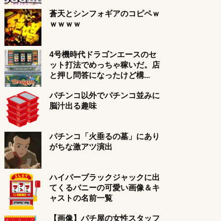
蒼天とシンフォギアのコピペｗ
ｗｗｗｗ
4号機時代ドラゴンエースのセ
ット打法でめっちゃ稼いだ。店
と押し問答になったけど構...
パチンコ以外でパチンコ並みに
脳汁出る趣味
パチンコ「火垂るの墓」にあり
がちな激アツ演出
ハイパーブラックジャックに出
てくるバニーの可愛い画像＆キ
ャストの名前一覧
【画像】パチ屋の女性スタッフ