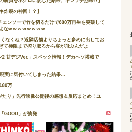
での勝負をホクロに託した結果、ギンブチ崩壊!?】
ヒキ炸裂の神回！？】
、チェンソーで竹を切るだけで600万再生を突破して
w w w w w w w
くなくね？近隣店舗よりちょっと多めに出してお
ぎて極限まで搾り取るから客が飛ぶんだよ
2 甘デジVer.」スペック情報！デカヘソ搭載で
現実に気付いてしまった結果…
80万
がたり」先行映像公開後の感想＆反応まとめ！ユ
「GOOD」が摘発