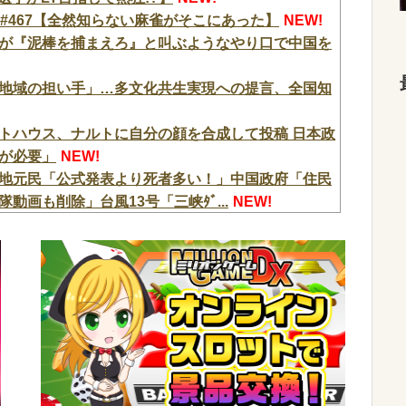
 #467【全然知らない麻雀がそこにあった】
NEW!
が『泥棒を捕まえろ』と叫ぶようなやり口で中国を
地域の担い手」…多文化共生実現への提言、全国知
トハウス、ナルトに自分の顔を合成して投稿 日本政
が必要」
NEW!
地元民「公式発表より死者多い！」中国政府「住民
画も削除」台風13号「三峡ﾀﾞ...
NEW!
た・・・」
NEW!
プでも下皿はガッチガチがデフォ」←マジで無駄な事
ヤバい！エグい！エグい！アツい！アツい！」←語
判明！機種はe無職転生で台数は12500台！
NEW!
w w w w w w w w w w
NEW!
、チェンソーで竹を切るだけで600万再生を突破してし
w w w w w w w
NEW!