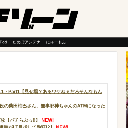
 Pod
だめぽアンテナ
にゅーもふ
1・Part1【見せ場？あるワケねぇだろそんなもん
役の柴田柚巴さん、無事邪神ちゃんのATMになった
枚【パチらぶっ!!】
NEW!
選手がLT目指して熱狂!?】
NEW!