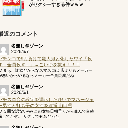
がセクシーすぎる件ｗｗｗ
最近のコメント
名無し＠ゾーン
2026/6/7
パチンコで9万負けて殺人鬼と化したワイ「殺
す…全員殺す…」←こいつを救え！！！
まぁ、詐欺だからなスマスロは 店よりもメーカー
が悪いからやるならメーカー全員焼滅だね
名無し＠ゾーン
2026/6/1
パチスロ台の設定を漏らした疑いでマネージャ
ー男性と打ち子の女性を逮捕 山口県
３回な訳ないww この女毎日朝早くから並んで台確
保してたぞ。 サクラで有名だった
名無し＠ゾーン