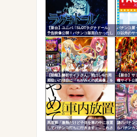
コテ
リン
- 固
【新台】ユニバ「SLOTラグナドール」
パチンコ屋
定リ
予告映像公開！パチンコ版面白かったし
ロ以外のサ
ンク
期待だな！！！
自動
更新
ツー
ル
【朗報】解析サイトさん、戦コレ6の周
【新台】サミ
期狙いの項目に「もがみんの尻画像」を
種サイト公開
採用
STRAIGH
バチャンに
馬鹿親「激熱だけど子供を車の中に放置
謎のパチン
してパチンコ打ちに行きます」←これさ
らパチンカ
ぁ…
「フォロー