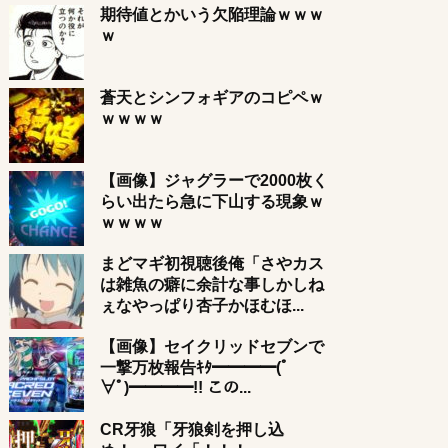
期待値とかいう欠陥理論ｗｗｗ
ｗ
蒼天とシンフォギアのコピペｗ
ｗｗｗｗ
【画像】ジャグラーで2000枚く
らい出たら急に下山する現象ｗ
ｗｗｗｗ
まどマギ初視聴後俺「さやカス
は雑魚の癖に余計な事しかしね
ぇなやっぱり杏子かほむほ...
【画像】セイクリッドセブンで
一撃万枚報告ｷﾀ━━━━(ﾟ
∀ﾟ)━━━━!! この...
CR牙狼「牙狼剣を押し込