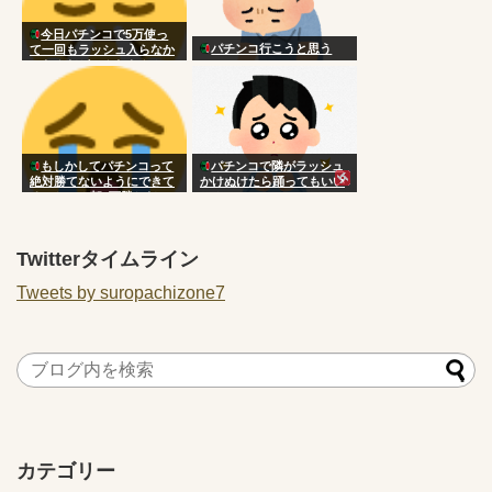
今日パチンコで5万使っ
パチンコ行こうと思う
て一回もラッシュ入らなか
ったんだがこんなもん？
もしかしてパチンコって
パチンコで隣がラッシュ
絶対勝てないようにできて
かけぬけたら踊ってもいい
るのか…？朝3万勝ちだっ
の？
たのに気づいたら5万負け
Twitterタイムライン
Tweets by suropachizone7
カテゴリー