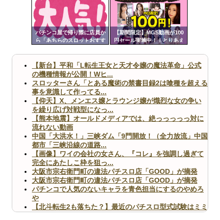
ンク
Powered by livedoor 相互RSS
自動
更新
パチンコ屋で帰り際に店員か
【期間限定】MGS動画が100
ら「あちらのスロットおすす
円セール実施中！！とりあえ
ツー
めですよ」って声かけられた
ず全部買うやろｗｗｗｗｗ
んだが
ル
【新台】平和「L転生王女と天才令嬢の魔法革命」公式
の機種情報が公開！Wヒ...
スロッターさん「とある魔術の禁書目録2は喰種を超える
事を意識して作ってる...
【仰天】X、メンエス嬢とラウンジ嬢が熾烈な女の争い
を繰り広げ対戦型になっ...
【熊本地震】オールドメディアでは、絶っっっっっ対に
流れない動画
中国「大洪水！」三峡ダム「9門開放！（全力放流」中国
都市「三峡沿線の道路...
【画像】ワイの会社の女さん、『コレ』を強調し過ぎて
完全にあたしこ枠を狙っ...
大阪市宗右衛門町の違法パチスロ店「GOOD」が摘発
大阪市宗右衛門町の違法パチスロ店「GOOD」が摘発
パチンコで人気のないキャラを青色担当にするのやめろ
や
【北斗転生2も落ちた？】最近のパチスロ型式試験はミミ
ズ的な何かが通りにく...