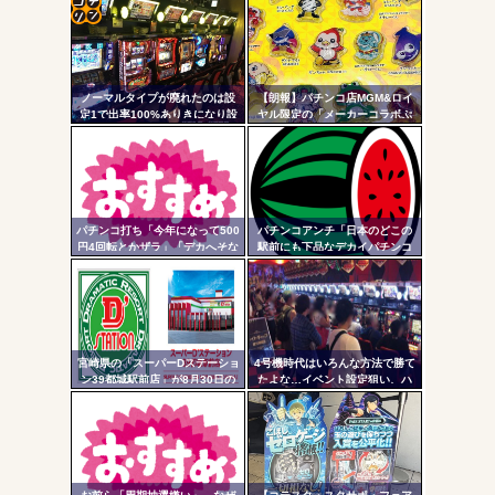
「今までありがとう」と...
コテ
無職のパチンコカス(22)なんやが、ワイの人生どれくらい
ヤバいか教えて？...
リン
AngelBeats!とかいうクソアニメの思い出ｗｗｗ
ノーマルタイプが廃れたのは設
【朗報】パチンコ店MGM&ロイ
- 固
定1で出率100%ありきになり設
ヤル限定の「メーカーコラボぷ
定1放置がデフォになったから
っくり3Dシール」が可愛いと話
定リ
題に！限定生産3000枚らしい
ンク
自動
Powered by livedoor 相互RSS
更新
パチンコ打ち「今年になって500
パチンコアンチ「日本のどこの
円4回転とかザラ」「デカへそな
駅前にも下品なデカイパチンコ
ツー
のに10回転とかザラ」←これほ
屋があって恥ずかしい」
んまかよ？
ル
宮崎県の「スーパーDステーショ
4号機時代はいろんな方法で勝て
ン39都城駅前店」が8月30日の
たよな…イベント設定狙い、ハ
営業をもって閉店へ
イエナ、超技術介入機、新装狙
い…