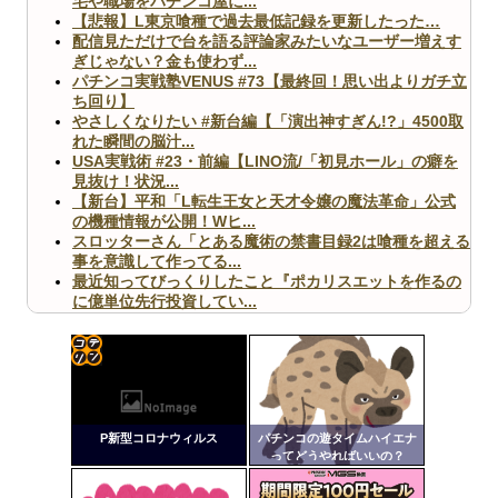
宅や職場をパチンコ屋に...
【悲報】L東京喰種で過去最低記録を更新したった…
配信見ただけで台を語る評論家みたいなユーザー増えす
ぎじゃない？金も使わず...
パチンコ実戦塾VENUS #73【最終回！思い出よりガチ立
ち回り】
やさしくなりたい #新台編【「演出神すぎん!?」4500取
れた瞬間の脳汁...
USA実戦術 #23・前編【LINO流/「初見ホール」の癖を
見抜け！状況...
【新台】平和「L転生王女と天才令嬢の魔法革命」公式
の機種情報が公開！Wヒ...
スロッターさん「とある魔術の禁書目録2は喰種を超える
事を意識して作ってる...
最近知ってびっくりしたこと『ポカリスエットを作るの
に億単位先行投資してい...
【ヤバ杉】日本の無車検車「実は俺たち20万台も走って
ますｗ」←これどうす...
【閲覧注意】俺が近くにいると機械が壊れるんだけどさ
【画像】ペプシコーラ社、「こういうのでいいんだよ」
コテ
な新商品を発売
リン
P新型コロナウィルス
パチンコの遊タイムハイエナ
- 固
ってどうやればいいの？
定リ