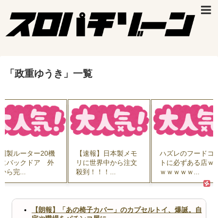
「
政重ゆうき
」
一覧
国製ルーター20機
【速報】日本製メモ
ハズレのフードコ
にバックドア 外
リに世界中から注文
トに必ずある店ｗ
から完...
殺到！！！...
ｗｗｗｗｗ...
【朗報】「あの椅子カバー」のカプセルトイ、爆誕。自