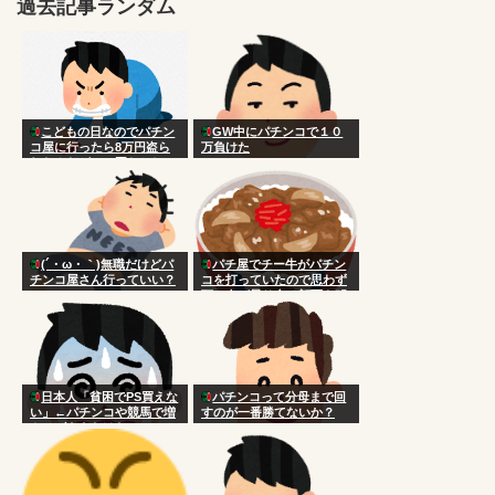
過去記事ランダム
こどもの日なのでパチン
GW中にパチンコで１０
コ屋に行ったら8万円盗ら
万負けた
れたんだがこの国おかしい
だろ
(´・ω・｀)無職だけどパ
パチ屋でチー牛がパチン
チンコ屋さん行っていい？
コを打っていたので思わず
頭に血が昇り台に顔面を叩
きつけた
日本人「貧困でPS買えな
パチンコって分母まで回
い」←パチンコや競馬で増
すのが一番勝てないか？
やせばええだけなのにアホ