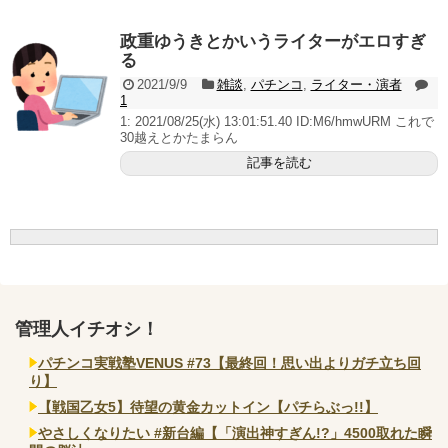
無職のパチンコカス(22)なんやが、ワイの人生どれくら
いヤバいか教えて？...
政重ゆうきとかいうライターがエロすぎ
AngelBeats!とかいうクソアニメの思い出ｗｗｗ
る
2021/9/9
雑談
,
パチンコ
,
ライター・演者
1
1: 2021/08/25(水) 13:01:51.40 ID:M6/hmwURM これで
30越えとかたまらん
Powered by livedoor 相互RSS
記事を読む
管理人イチオシ！
パチンコ実戦塾VENUS #73【最終回！思い出よりガチ立ち回
り】
【戦国乙女5】待望の黄金カットイン【パチらぶっ!!】
やさしくなりたい #新台編【「演出神すぎん!?」4500取れた瞬