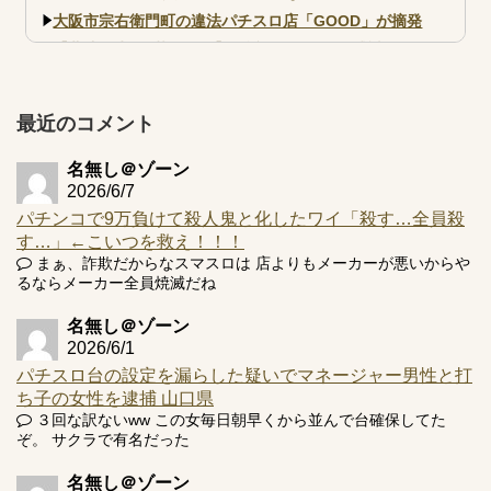
大阪市宗右衛門町の違法パチスロ店「GOOD」が摘発
【北斗転生2も落ちた？】最近のパチスロ型式試験はミミズ
的な何かが通りにく...
【実戦報告】e黄門ちゃま寿限無 初日の評判まとめ！コン
プ報告あり！弱予告...
最近のコメント
アズールレーン スロット評価はコイン持ちの悪い疑似ボ天
井の軽い絆？
名無し＠ゾーン
2026/6/7
パチンコで9万負けて殺人鬼と化したワイ「殺す…全員殺
す…」←こいつを救え！！！
まぁ、詐欺だからなスマスロは 店よりもメーカーが悪いからや
るならメーカー全員焼滅だね
Powered by livedoor 相互RSS
名無し＠ゾーン
2026/6/1
パチスロ台の設定を漏らした疑いでマネージャー男性と打
ち子の女性を逮捕 山口県
３回な訳ないww この女毎日朝早くから並んで台確保してた
ぞ。 サクラで有名だった
名無し＠ゾーン