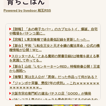
Powered by livedoor 相互RSS
【朗報】「あの椅子カバー」のカプセルトイ、爆誕。自宅
や職場をパチンコ屋に...
【悲報】L東京喰種で過去最低記録を更新したった…
【新台】平和「L転生王女と天才令嬢の魔法革命」公式の機
種情報が公開！Wヒ...
スロッターさん「とある魔術の禁書目録2は喰種を超える事
を意識して作ってる...
【新台】山佐「LモンキーターンRED」特報映像公開！王道
から挑戦へ
【衝撃】実は主人公が「悪側」だった作品って何がある？
『ジャンポケ斉藤、懲役7年の求刑』←これｗｗｗｗｗｗｗ
ｗｗｗｗｗｗｗｗｗ...
大阪市宗右衛門町の違法パチスロ店「GOOD」が摘発
パチンコで人気のないキャラを青色担当にするのやめろや
ワイ、パチンコ屋店員の目の前で会員カードを握り潰し