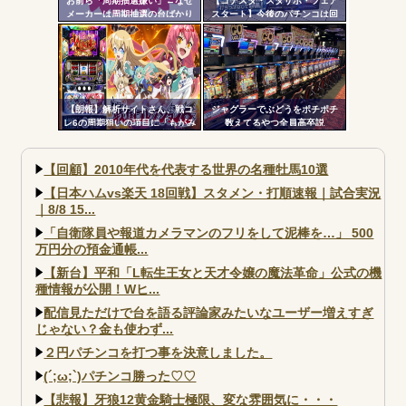
お前ら「周期抽選嫌い」←なぜ
【コテスタ・スタサポ・フェア
メーカーは周期抽選の台ばかり
スタート】今後のパチンコは回
出すんだ？
数固定系必須でいいよな。そし
て釘は完全に廃止するべき
【朗報】解析サイトさん、戦コ
ジャグラーでぶどうをポチポチ
レ6の周期狙いの項目に「もがみ
数えてるやつ全員高卒説
んの尻画像」を採用
【回顧】2010年代を代表する世界の名種牡馬10選
【日本ハムvs楽天 18回戦】スタメン・打順速報｜試合実況
｜8/8 15...
「自衛隊員や報道カメラマンのフリをして泥棒を…」 500
万円分の預金通帳...
【新台】平和「L転生王女と天才令嬢の魔法革命」公式の機
種情報が公開！Wヒ...
配信見ただけで台を語る評論家みたいなユーザー増えすぎ
じゃない？金も使わず...
２円パチンコを打つ事を決意しました。
(´;ω;`)パチンコ勝った♡♡
【悲報】牙狼12黄金騎士極限、変な雰囲気に・・・