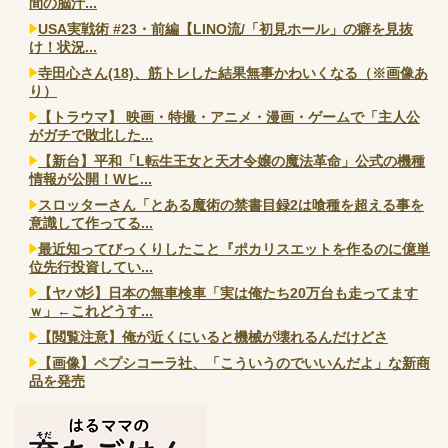
間の脳汁...
USA実戦術 #23・前編【LINO流/「初見ホール」の癖を見抜
け！状況...
寺田心さん(18)、筋トレした結果無事かわいくなる（※画像あ
り）
【トラウマ】 映画・特撮・アニメ・漫画・ゲームで「主人公
がガチで敗北した...
【新台】平和「L転生王女と天才令嬢の魔法革命」公式の機種
情報が公開！Wヒ...
スロッターさん「とある魔術の禁書目録2は喰種を超える事を
意識して作ってる...
最近知ってびっくりしたこと『ポカリスエットを作るのに億単
位先行投資してい...
【ヤバ杉】日本の無車検車「実は俺たち20万台も走ってます
ｗ」←これどうす...
【閲覧注意】俺が近くにいると機械が壊れるんだけどさ
【画像】ペプシコーラ社、「こういうのでいいんだよ」な新商
品を発売