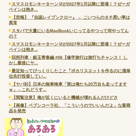
スマスロモンキーターンⅥが2027年1月以降に登場！？ゼーガ
ペインは抱き...
【悲報】 『自認レイブンクロー』 ← こいつらのタチ悪い率は
異常
スタバで大量にいるMacBookいじってるやつって何やってん
の？
スマスロモンキーターンⅥが2027年1月以降に登場！？ゼーガ
ペインは抱き...
回想列車・銀玉青春編 #06【修学旅行は旅打ちチャンス！ し
かし最後にヤ...
最近知ってびっくりしたこと『ポカリスエットを作るのに億単
位先行投資してい...
【ヤバ杉】日本の無車検車「実は俺たち20万台も走ってます
ｗ」←これどうす...
【閲覧注意】俺が近くにいると機械が壊れるんだけどさ
【画像】ペプシコーラ社、「こういうのでいいんだよ」な新商
品を発売