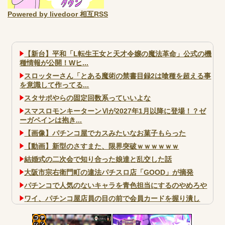
Powered by livedoor 相互RSS
【新台】平和「L転生王女と天才令嬢の魔法革命」公式の機
種情報が公開！Wヒ...
スロッターさん「とある魔術の禁書目録2は喰種を超える事
を意識して作ってる...
スタサポやらの固定回数系っていいよな
スマスロモンキーターンⅥが2027年1月以降に登場！？ゼ
ーガペインは抱き...
【画像】パチンコ屋でカスみたいなお菓子もらった
【動画】新型のさすまた、限界突破ｗｗｗｗｗｗ
結婚式の二次会で知り合った娘達と乱交した話
大阪市宗右衛門町の違法パチスロ店「GOOD」が摘発
パチンコで人気のないキャラを青色担当にするのやめろや
ワイ、パチンコ屋店員の目の前で会員カードを握り潰し
「今までありがとう」と...
無職のパチンコカス(22)なんやが、ワイの人生どれくらい