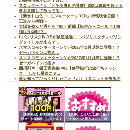
の機種情報が公開！Wヒ...
スロッターさん「とある魔術の禁書目録2は喰種を超える
事を意識して作ってる...
【新台】山佐「LモンキーターンRED」特報映像公開！
王道から挑戦へ
太陽を盗んだ男たち #08・前編【転生からゴールド!! 喰
種は良挙動!?...
LバジリスクⅣ XBが検定通過！！バジリスクナンバリン
グタイトルが来るぞ...
スマスロモンキーターンⅥが2027年1月以降に登場！？
ゼーガペインは抱き...
スマスロモンキーターンⅥが2027年1月以降に登場！？
ゼーガペインは抱き...
回想列車・銀玉青春編 #06【修学旅行は旅打ちチャン
ス！ しかし最後にヤ...
最近知ってびっくりしたこと『ポカリスエットを作るの
に億単位先行投資してい...
【ヤバ杉】日本の無車検車「実は俺たち20万台も走って
ますｗ」←これどうす...
【閲覧注意】俺が近くにいると機械が壊れるんだけどさ
コテ
【画像】ペプシコーラ社、「こういうのでいいんだよ」
リン
な新商品を発売
【期間限定】MGS動画が100
【急募】これだけは家に置い
- 固
円セール実施中！！とりあえ
てもいいと思うスロット台
ず全部買うやろｗｗｗｗｗ
定リ