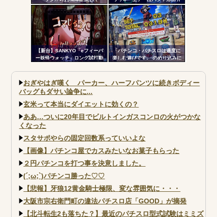
す！」←ワイ「五万負けてま
からのみで枠上部からの風は無
す」
い模様。ヅラに配慮したか？
【新台】SANKYO「eフィーバ
「パチンコ・パチスロは適度に
ー妖怪ウォッチ」ロング試打動
楽しむ遊びです。 のめり込みに
画&反応まとめ！妖怪ウォッチ世
注意しましょう。」←これおか
代がパチンコデビューしまくり
しいだろｗｗｗ
そうな予感
おぎやはぎ嘆く パーカー、ハーフパンツに続きボディー
バッグもダサい論争に...
玄米って本当にダイエットに効くの？
ああ…ついに20年目でビルトインガスコンロの火がつかな
くなった
スタサポやらの固定回数系っていいよな
【画像】パチンコ屋でカスみたいなお菓子もらった
２円パチンコを打つ事を決意しました。
(´;ω;`)パチンコ勝った♡♡
【悲報】牙狼12黄金騎士極限、変な雰囲気に・・・
大阪市宗右衛門町の違法パチスロ店「GOOD」が摘発
【北斗転生2も落ちた？】最近のパチスロ型式試験はミミズ