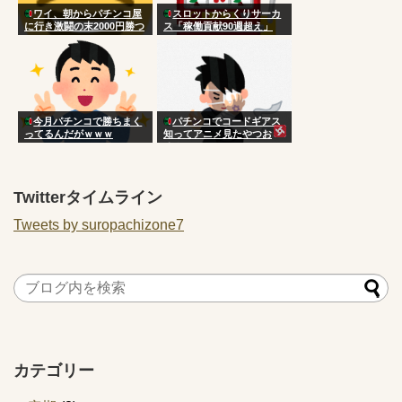
ワイ、朝からパチンコ屋
スロットからくりサーカ
に行き激闘の末2000円勝つ
ス「稼働貢献90週超え」
今月パチンコで勝ちまく
パチンコでコードギアス
ってるんだがｗｗｗ
知ってアニメ見たやつお
る？
Twitterタイムライン
Tweets by suropachizone7
カテゴリー