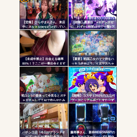
ヤバいか教えて？...
コテ
AngelBeats!とかいうクソアニメの思い出ｗｗｗ
リン
【悲報】ひらやまんさん、来店
【朗報】最新台「eエデンズゼ
- 固
中にネットショッピングしてい
ロ」わずか1時間48分で一撃9万
る様子を撮影された挙句シバタ
5000発コンプリートを達成して
定リ
ーさんに密告されてしまう…
しまうｗ 究極LT期待出玉2万発
ンク
超えの現行最強スペックは伊達
Powered by livedoor 相互RSS
じゃないな…
自動
更新
【未成年禁止】出会える確率
【重要】戦国乙女のママ枠をハ
80%！？ここが一番出会えます
ッキリさせよう。イエヤスちゃ
ツー
んやヒデヨシちゃんはママなの
か。ノブ様はママではないのか
ル
を
戦コレ3の筐体って今見るとガチ
【朗報】コスサミ2026のユニバ
ャガチャしててAIで作らせたみ
ブースにリアルみこしすたーず
たいだよな
が降臨！！！電音部の実機も!？
パチンコ店「今日がグランドオ
藤商事さん、新枠RESONANTの
ープンから15周年記念日で
ラッキーエアーはハンドル部分