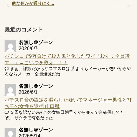
的な何かが通りにく...
【実戦報告】e黄門ちゃま寿限無 初日の評判まとめ！コン
プ報告あり！弱予告...
アズールレーン スロット評価はコイン持ちの悪い疑似ボ天
最近のコメント
井の軽い絆？
名無し＠ゾーン
2026/6/7
パチンコで9万負けて殺人鬼と化したワイ「殺す…全員殺
す…」←こいつを救え！！！
Powered by livedoor 相互RSS
まぁ、詐欺だからなスマスロは 店よりもメーカーが悪いからや
るならメーカー全員焼滅だね
名無し＠ゾーン
2026/6/1
パチスロ台の設定を漏らした疑いでマネージャー男性と打
ち子の女性を逮捕 山口県
３回な訳ないww この女毎日朝早くから並んで台確保してた
ぞ。 サクラで有名だった
名無し＠ゾーン
2026/5/14