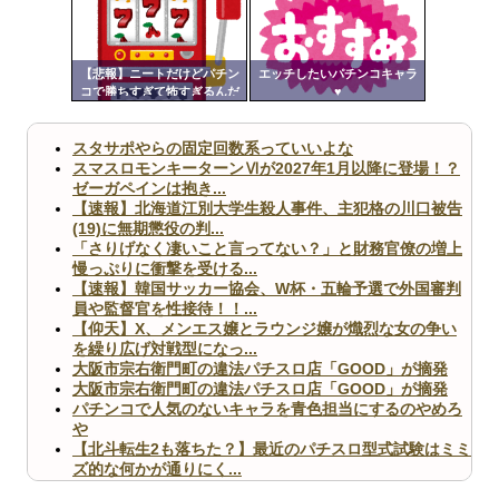
ンク
自動
Powered by livedoor 相互RSS
更新
【悲報】ニートだけどパチン
エッチしたいパチンコキャラ
コで勝ちすぎて怖すぎるんだ
♥
ツー
けど…
ル
スタサポやらの固定回数系っていいよな
スマスロモンキーターンⅥが2027年1月以降に登場！？
ゼーガペインは抱き...
【速報】北海道江別大学生殺人事件、主犯格の川口被告
(19)に無期懲役の判...
「さりげなく凄いこと言ってない？」と財務官僚の増上
慢っぷりに衝撃を受ける...
【速報】韓国サッカー協会、W杯・五輪予選で外国審判
員や監督官を性接待！！...
【仰天】X、メンエス嬢とラウンジ嬢が熾烈な女の争い
を繰り広げ対戦型になっ...
大阪市宗右衛門町の違法パチスロ店「GOOD」が摘発
大阪市宗右衛門町の違法パチスロ店「GOOD」が摘発
パチンコで人気のないキャラを青色担当にするのやめろ
や
【北斗転生2も落ちた？】最近のパチスロ型式試験はミミ
ズ的な何かが通りにく...
無職のパチンコカス(22)なんやが、ワイの人生どれくら