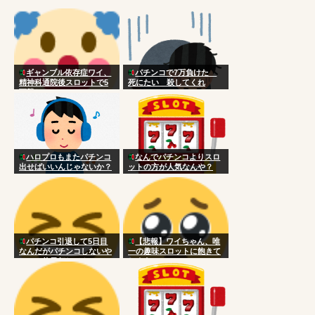
ギャンブル依存症ワイ、
パチンコで7万負けた
精神科通院後スロットで5
死にたい 殺してくれ
万勝ち
ハロプロもまたパチンコ
なんでパチンコよりスロ
出せばいいんじゃないか？
ットの方が人気なんや？
パチンコ引退して5日目
【悲報】ワイちゃん、唯
なんだがパチンコしないや
一の趣味スロットに飽きて
つって休日何してんの？
しまう