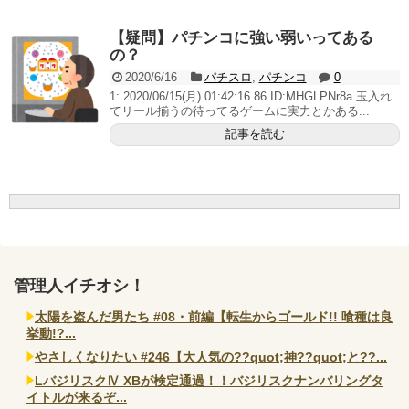
いヤバいか教えて？...
AngelBeats!とかいうクソアニメの思い出ｗｗｗ
【疑問】パチンコに強い弱いってある
の？
2020/6/16
パチスロ
,
パチンコ
0
1: 2020/06/15(月) 01:42:16.86 ID:MHGLPNr8a 玉入れ
てリール揃うの待ってるゲームに実力とかある...
Powered by livedoor 相互RSS
記事を読む
管理人イチオシ！
太陽を盗んだ男たち #08・前編【転生からゴールド!! 喰種は良
挙動!?...
やさしくなりたい #246【大人気の??quot;神??quot;と??...
LバジリスクⅣ XBが検定通過！！バジリスクナンバリングタ
イトルが来るぞ...