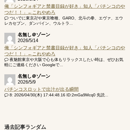
俺「シンフォギアと禁書目録が好き」知人「パチンコのや
つだ！！」←これやめろ
ついでに東京卍や東京喰種、GARO、北斗の拳、エヴァ、エウ
レカセブン、ダンバイン、ウルトラ...
名無し＠ゾーン
2026/5/14
俺「シンフォギアと禁書目録が好き」知人「パチンコのや
つだ！！」←これやめろ
夜魅館東京や大阪で心も体もリラックスしたい時は、ぜひお気
軽にご連絡ください Googleで...
名無し＠ゾーン
2026/5/9
パチンコスロットで出汁が出る瞬間
8: 2026/04/30(木) 17:44:48.16 ID:2mGa9Mcq0 先読...
過去記事ランダム