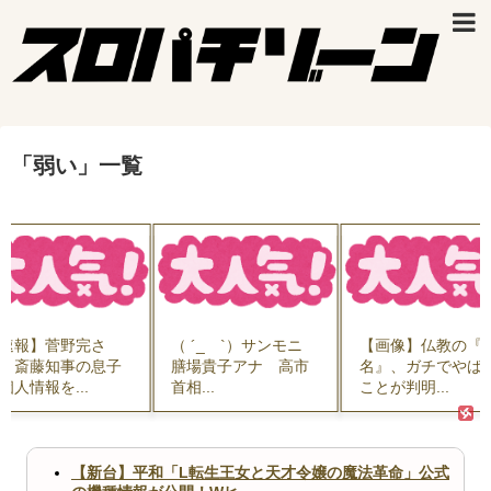
「
弱い
」
一覧
速報】菅野完さ
（ ´_ゝ`）サンモニ
【画像】仏教の『
、斎藤知事の息子
膳場貴子アナ 高市
名』、ガチでやば
個人情報を...
首相...
ことが判明...
【新台】平和「L転生王女と天才令嬢の魔法革命」公式