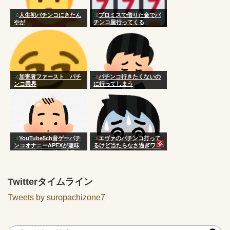
人生初パチンコにきたん
プロミスで借りた金でパ
やが
チンコ屋行ってくる
加害者ファースト パチ
パチンコ行きたくないの
ンコ業界
に行ってしまう
YouTube5ch音ゲーパチ
エヴァのパチンコ打って
ンコオナニーAPEXが趣味
るけど当たらなさ過ぎワロ
だけど結婚した俺の末路
タ
Twitterタイムライン
Tweets by suropachizone7