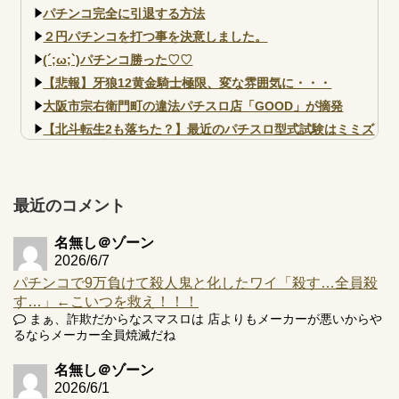
パチンコ完全に引退する方法
２円パチンコを打つ事を決意しました。
(´;ω;`)パチンコ勝った♡♡
【悲報】牙狼12黄金騎士極限、変な雰囲気に・・・
大阪市宗右衛門町の違法パチスロ店「GOOD」が摘発
【北斗転生2も落ちた？】最近のパチスロ型式試験はミミズ
的な何かが通りにく...
【実戦報告】e黄門ちゃま寿限無 初日の評判まとめ！コン
プ報告あり！弱予告...
最近のコメント
アズールレーン スロット評価はコイン持ちの悪い疑似ボ天
井の軽い絆？
名無し＠ゾーン
2026/6/7
パチンコで9万負けて殺人鬼と化したワイ「殺す…全員殺
す…」←こいつを救え！！！
まぁ、詐欺だからなスマスロは 店よりもメーカーが悪いからや
Powered by livedoor 相互RSS
るならメーカー全員焼滅だね
名無し＠ゾーン
2026/6/1