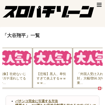
「
大谷翔平
」
一覧
画像】壮絶ないじ
【悲報】黒人、卑怯
「外国人受け入れ
でガチ濡れしてる
すぎて炎上するｗｗ
対」大幅増56.3(%)
子...
ｗｗ...
東...
パチンコ完全に引退する方法