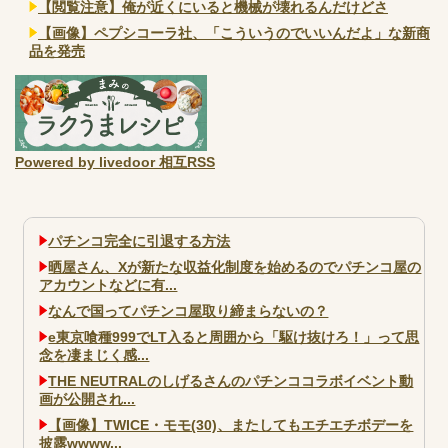
【閲覧注意】俺が近くにいると機械が壊れるんだけどさ
【画像】ペプシコーラ社、「こういうのでいいんだよ」な新商
品を発売
Powered by livedoor 相互RSS
パチンコ完全に引退する方法
晒屋さん、Xが新たな収益化制度を始めるのでパチンコ屋の
アカウントなどに有...
なんで国ってパチンコ屋取り締まらないの？
e東京喰種999でLT入ると周囲から「駆け抜けろ！」って思
念を凄まじく感...
THE NEUTRALのしげるさんのパチンココラボイベント動
画が公開され...
【画像】TWICE・モモ(30)、またしてもエチエチボデーを
披露wwww...