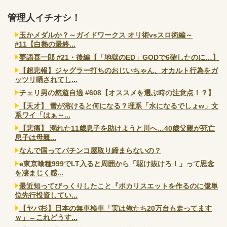
管理人イチオシ！
玉かメダルか？～ガイドワークス オリ術vsスロ術編～
#11【白熱の最終...
夢語喜一郎 #21・後編【「地獄のED」GODで6確したのに…】
【超悲報】ジャグラー打ちのおじいちゃん、オカルト行為をガ
ッツリ晒されてし...
チェリ男の悠遊自適 #608【オススメを選ぶ時の注意点！？】
【天才】 雪が溶けると何になる？理系「水になるでしょw」文
系ワイ「はぁ～...
【悲痛】 溺れた11歳息子を助けようと川へ…40歳父親が死亡
息子は母親...
なんで国ってパチンコ屋取り締まらないの？
e東京喰種999でLT入ると周囲から「駆け抜けろ！」って思念
を凄まじく感...
最近知ってびっくりしたこと『ポカリスエットを作るのに億単
位先行投資してい...
【ヤバ杉】日本の無車検車「実は俺たち20万台も走ってます
ｗ」←これどうす...