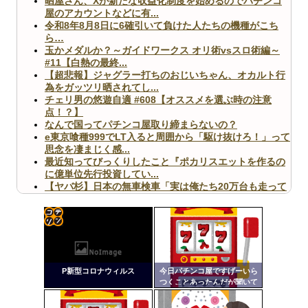
晒屋さん、Xが新たな収益化制度を始めるのでパチンコ
屋のアカウントなどに有...
令和8年8月8日に6確引いて負けた人たちの機種がこち
ら…
玉かメダルか？～ガイドワークス オリ術vsスロ術編～
#11【白熱の最終...
【超悲報】ジャグラー打ちのおじいちゃん、オカルト行
為をガッツリ晒されてし...
チェリ男の悠遊自適 #608【オススメを選ぶ時の注意
点！？】
なんで国ってパチンコ屋取り締まらないの？
e東京喰種999でLT入ると周囲から「駆け抜けろ！」って
思念を凄まじく感...
最近知ってびっくりしたこと『ポカリスエットを作るの
に億単位先行投資してい...
【ヤバ杉】日本の無車検車「実は俺たち20万台も走って
ますｗ」←これどうす...
【閲覧注意】俺が近くにいると機械が壊れるんだけどさ
【画像】ペプシコーラ社、「こういうのでいいんだよ」
な新商品を発売
コテ
リン
P新型コロナウィルス
今日パチンコ屋ですげーいら
- 固
つくことあったんだが聞いて
くれ
定リ