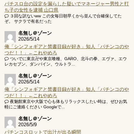
パチスロ台の設定を漏らした疑いでマネージャー男性と打
ち子の女性を逮捕 山口県
３回な訳ないww この女毎日朝早くから並んで台確保してた
ぞ。 サクラで有名だった
名無し＠ゾーン
2026/5/14
俺「シンフォギアと禁書目録が好き」知人「パチンコのや
つだ！！」←これやめろ
ついでに東京卍や東京喰種、GARO、北斗の拳、エヴァ、エウ
レカセブン、ダンバイン、ウルトラ...
名無し＠ゾーン
2026/5/14
俺「シンフォギアと禁書目録が好き」知人「パチンコのや
つだ！！」←これやめろ
夜魅館東京や大阪で心も体もリラックスしたい時は、ぜひお気
軽にご連絡ください Googleで...
名無し＠ゾーン
2026/5/9
パチンコスロットで出汁が出る瞬間