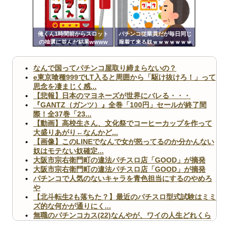
Powered by livedoor 相互RSS
ンク
自動
更新
俺くん1時間前からスロット
パチンコ従業員だが毎日同じ
の抽選に並んだ結果wwww
服着て来る奴ｗｗｗｗｗｗｗ
ツー
ｗｗｗｗｗ
ル
なんで国ってパチンコ屋取り締まらないの？
e東京喰種999でLT入ると周囲から「駆け抜けろ！」って
思念を凄まじく感...
【悲報】日本のマヨネーズが世界にバレる・・・
『GANTZ（ガンツ）』全巻「100円」セールが終了間
際！全37巻「23...
【動画】高校生さん、文化祭でコーヒーカップを作って
大盛りあがり←なんかど...
【画像】このLINEでなんで女が怒ってるのか分かんない
奴はモテない奴確定...
大阪市宗右衛門町の違法パチスロ店「GOOD」が摘発
大阪市宗右衛門町の違法パチスロ店「GOOD」が摘発
パチンコで人気のないキャラを青色担当にするのやめろ
や
【北斗転生2も落ちた？】最近のパチスロ型式試験はミミ
ズ的な何かが通りにく...
無職のパチンコカス(22)なんやが、ワイの人生どれくら
いヤバいか教えて？...