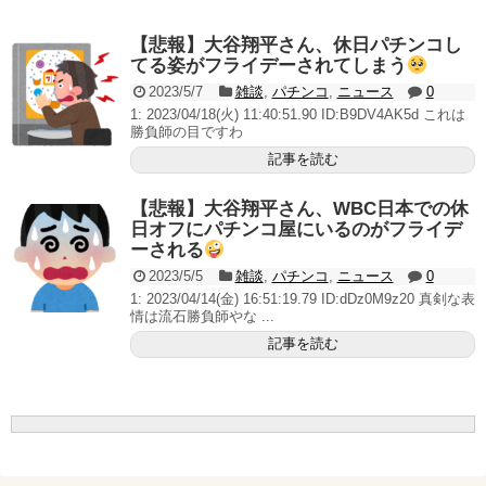
AngelBeats!とかいうクソアニメの思い出ｗｗｗ
【悲報】大谷翔平さん、休日パチンコし
てる姿がフライデーされてしまう
2023/5/7
雑談
,
パチンコ
,
ニュース
0
1: 2023/04/18(火) 11:40:51.90 ID:B9DV4AK5d これは
Powered by livedoor 相互RSS
勝負師の目ですわ
記事を読む
【悲報】大谷翔平さん、WBC日本での休
日オフにパチンコ屋にいるのがフライデ
ーされる
2023/5/5
雑談
,
パチンコ
,
ニュース
0
1: 2023/04/14(金) 16:51:19.79 ID:dDz0M9z20 真剣な表
情は流石勝負師やな ...
記事を読む