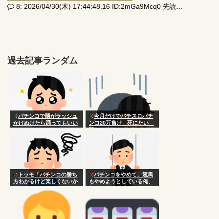
8: 2026/04/30(木) 17:44:48.16 ID:2mGa9Mcq0 先読...
過去記事ランダム
パチンコで隣がラッシュ
今月だけでパチスロパチ
かけぬけたら踊ってもいい
ンコ20万負け 死にたい
の？
殺してくれ
トッモ「パチンコの勝ち
パチンコをやめて、競馬
方わかるけど楽しくないか
もやめようとしている俺、
らやらないわ」
趣味がかなり減る