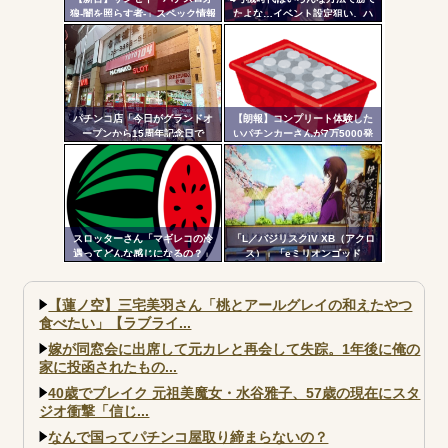
狼-闇を照らす者-」スペック情報
たよな…イベント設定狙い、ハ
判明！純増約9.1枚のAT機、疑似
イエナ、超技術介入機、新装狙
ボ突破型、究極魔戒RUSHは継続
い…
率82.6%のバトルタイプAT
パチンコ店「今日がグランドオ
【朗報】コンプリート体験した
ープンから15周年記念日で
いパチンカーさんが7万5000発
す！」←ワイ「五万負けてま
出ている台に着席した結果ｗｗ
す」
ｗ
スロッターさん「マギレコの冷
「L／バジリスクIV XB（アクロ
遇ってどんな感じになるの？」
ス）」「eミリオンゴッド
3CHB（メーシー）」「L／Vivy
／A5（大都）」が検定通過
【蓮ノ空】三宅美羽さん「桃とアールグレイの和えたやつ
食べたい」【ラブライ...
嫁が同窓会に出席して元カレと再会して失踪。1年後に俺の
家に投函されたもの...
40歳でブレイク 元祖美魔女・水谷雅子、57歳の現在にスタ
ジオ衝撃「信じ...
なんで国ってパチンコ屋取り締まらないの？