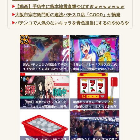
【動画】手術中に熊本地震直撃やばすぎｗｗｗｗｗｗｗ
大阪市宗右衛門町の違法パチスロ店「GOOD」が摘発
パチンコで人気のないキャラを青色担当にするのやめろや
ワイ、パチンコ屋店員の目の前で会員カードを握り潰し
「今までありがとう」と...
無職のパチンコカス(22)なんやが、ワイの人生どれくらい
コテ
ヤバいか教えて？...
リン
AngelBeats!とかいうクソアニメの思い出ｗｗｗ
昔のパチンコ台の演出全てその
【新台】サミー「スマスロ この
- 固
ままで出したら流行らないの？
素晴らしい世界に祝福を！ぱー
と2」筐体画像が公開される！こ
定リ
のすば10周年イベントの会場に
ンク
展示されているらしいぞ！！！
自動
Powered by livedoor 相互RSS
更新
【朗報】複数のパチンコメーカ
喰種キッズさん「エンディング
ー「リコリコが高稼働か…時代
で喰揃い狙ってる人ってあれ何
ツー
はライトミドルだ！」
の意味があるの？」
ル
【新台】サンセイ「パチスロ牙
4号機時代はいろんな方法で勝て