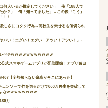
は何人いるか推定してください」 俺「188人で
たか？」 俺「知ってました」→この後『こう』
！！！
代欲しさに白タク行為→高校生を乗せるも値切られ
ヤバい！エグい！エグい！アツい！アツい！」←
w w w w w w w w w w
2の公式スマホゲームアプリが配信開始！アプリ独自
 #467【全然知らない麻雀がそこにあった】
、チェンソーで竹を切るだけで600万再生を突破して
w w w w w w w
80万