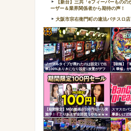
【新台】三共「eフィーバーものの
ーザー＆業界関係者から期待の声！
大阪市宗右衛門町の違法パチスロ店
コテ
リン
- 固
ノーマルタイプが廃れたのは設定1で出
【朗報】「
定リ
率100%ありきになり設定1放置がデフ
ス 華焔」が
ンク
ォになったから
3980円、
ッズなどの
自動
更新
ツー
ル
【期間限定】MGS動画が100円セール実
スマスロバ
施中！！とりあえず全部買うやろｗｗｗ
事多いけど
ｗｗ
の？？？