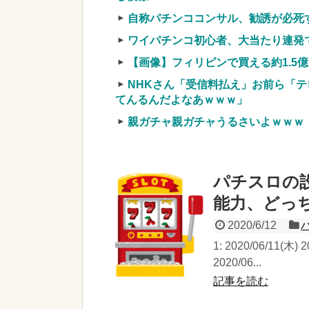
自称パチンココンサル、勧誘が必死
ワイパチンコ初心者、大当たり連発
【画像】フィリピンで買える約1.5
NHKさん「受信料払え」お前ら「テ
てんるんだよなあｗｗｗ」
親ガチャ親ガチャうるさいよｗｗｗ
パチスロの
能力、どっ
2020/6/12
1: 2020/06/11(木
2020/06...
記事を読む