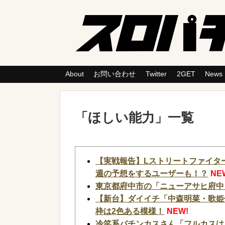
About
お問い合わせ
Twitter
2GET
News
「
ほしい能力
」
一覧
【実戦報告】Lストリートファイタ
週の予想をするユーザーも！？
NE
東京都府中市の「ニューアサヒ府中
【新台】ダイイチ「中森明菜・歌姫伝
枠は2色ある模様！
NEW!
冷笑系パチンカスさん「フルカスは