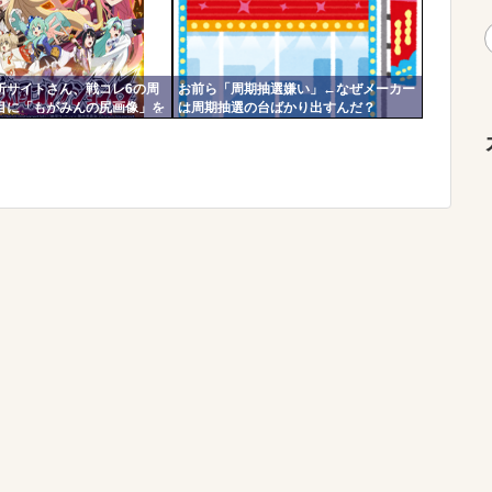
析サイトさん、戦コレ6の周
お前ら「周期抽選嫌い」←なぜメーカー
目に「もがみんの尻画像」を
は周期抽選の台ばかり出すんだ？