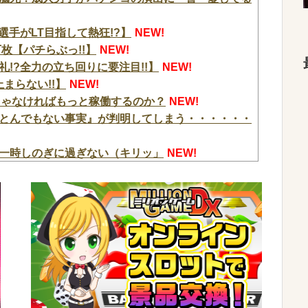
選手がLT目指して熱狂!?】
NEW!
枚【パチらぶっ!!】
NEW!
の洗礼!?全力の立ち回りに要注目!!】
NEW!
止まらない!!】
NEW!
じゃなければもっと稼働するのか？
NEW!
とんでもない事実』が判明してしまう・・・・・・
一時しのぎに過ぎない（キリッ」
NEW!
るSUVｗｗｗｗｗｗｗ
NEW!
は愛想尽かした今年でやめるぞ」コメ売値は生産原
騰
NEW!
水着になるのイヤです！」先生「分かった」→結果
w w w w
NEW!
は何人いるか推定してください」 俺「188人で
したか？」 俺「知ってました」→この後『こう』
！！！！
NEW!
w w w w w w w w w w
NEW!