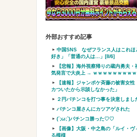
【衝撃】YouTuber山口達也さん
まう←正直、こう言うのでいいんだよなw 
実質確率という罠
車上のテントでキャンプ 民泊施設が
外部おすすめ記事
【競馬・難解】6/30(水)第44回帝王賞(
名機が生まれなかった悲しい枠
中国SNS なぜフランス人はこれ
好き」「普通の人は…」[8/6]
【悲報】海外視察帰りの蔵内勇夫・
気発言で大炎上 → ｗｗｗｗｗｗｗｗ
【速報】ジャンポケ斉藤の被害女性「
Powered by livedoor 相互RSS
カついたから示談しなかった」
２円パチンコを打つ事を決意しまし
パチンコ屋さんにカツアゲされた
(´;ω;`)パチンコ勝った♡♡
【画像】大阪・中之島の「ルイ・ヴ
る模様