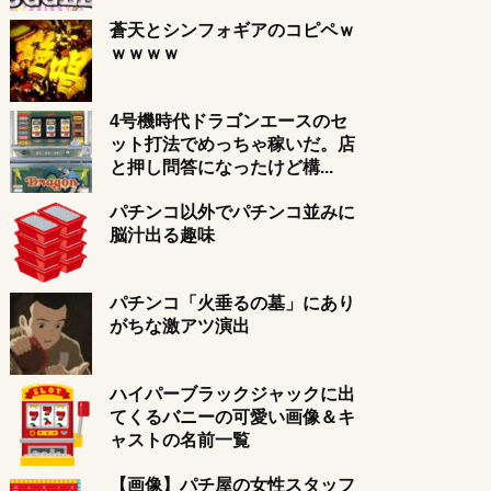
蒼天とシンフォギアのコピペｗ
ｗｗｗｗ
4号機時代ドラゴンエースのセ
ット打法でめっちゃ稼いだ。店
と押し問答になったけど構...
パチンコ以外でパチンコ並みに
脳汁出る趣味
パチンコ「火垂るの墓」にあり
がちな激アツ演出
ハイパーブラックジャックに出
てくるバニーの可愛い画像＆キ
ャストの名前一覧
【画像】パチ屋の女性スタッフ