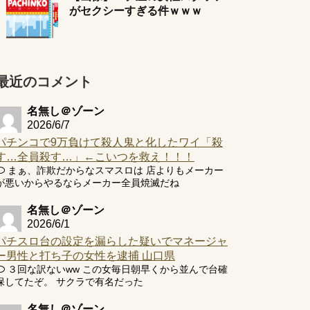
がセクシーすぎる件ｗｗｗ
最近のコメント
名無し＠ゾーン
2026/6/7
パチンコで9万負けて殺人鬼と化したワイ「殺
す…全員殺す…」←こいつを救え！！！
まぁ、詐欺だからなスマスロは 店よりもメーカー
が悪いからやるならメーカー全員焼滅だね
名無し＠ゾーン
2026/6/1
パチスロ台の設定を漏らした疑いでマネージャ
ー男性と打ち子の女性を逮捕 山口県
３回な訳ないww この女毎日朝早くから並んで台確
保してたぞ。 サクラで有名だった
名無し＠ゾーン