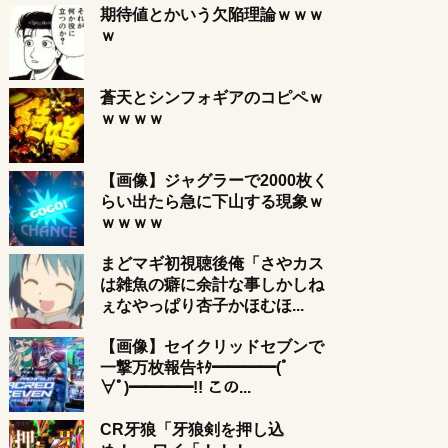
期待値とかいう欠陥理論ｗｗｗ
ｗ
蒼天とシンフォギアのコピペｗ
ｗｗｗｗ
【画像】ジャグラーで2000枚く
らい出たら急に下山する現象ｗ
ｗｗｗｗ
まどマギ初視聴後俺「さやカス
は雑魚の癖に余計な事しかしね
ぇなやっぱり杏子かほむほ...
【画像】セイクリッドセブンで
一撃万枚報告ｷﾀ━━━━(ﾟ
∀ﾟ)━━━━!! この...
CR牙狼「牙狼剣を押し込