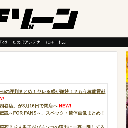
 Pod
だめぽアンテナ
にゅーもふ
ー6の評判まとめ！ヤレる感が微妙！？もう稼働貢献
W!
四谷店」が8月16日で閉店へ
NEW!
説～FOR FANS～」スペック・筐体画像まとめ！
脳死？成人男子がパチンコの演出に一喜一憂してる