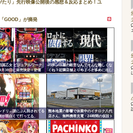
がたり」先行映像公開後の感想＆反応まとめ！ユ
「GOOD」が摘発
戦国乙女 ビジュアルワーク
パチンコ屋の経営なんてそんな難しくな
9月30日に発売決定！定価
くね？近隣店舗よりちょっと多めに出し
P戦国乙女7・L戦国乙女5・グ
ておけば勝手に客が寄ってくるのに強欲
アートワーク集
すぎて極限まで搾り取るから客が飛ぶん
だよ
読
ンドリ←謎にぶん回されてる
熊本地震の影響で休業中のイチロク八代
何が面白くて打ってる
店さん、無料携帯充電・24時間の仮設ト
イレ解放・飲料水の無料配布を開始