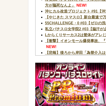
方が脳死なんよ」
NEW!
沖ヒカル改造プロジェクト #91【沖
【やじきた スマスロ】新台最速で万
55CHALLENGE・0 #03【ゼロ
私立パチスロ女学院2 #03【脇汗が
Lからくりサーカス2は筐体がアレ
【衝撃】イオンモール爆発事故、『
NEW!
【悲報】後ろから岸田「為替介入は
【画像】日産が社運をかけて発売す
【速報】農家、キレる「高市総理に
価の半分以下、肥料代や燃料代は高
【衝撃画像】中学生「先生！水泳で
まさかの『こう』なってしまうw w w 
【ファ！？】面接官「日本に刀鍛冶
す」 面接官「どういう風に考えま
なったんだがマジで納得いかない！
【画像】アイドルのオフ会の光景、レベチw 