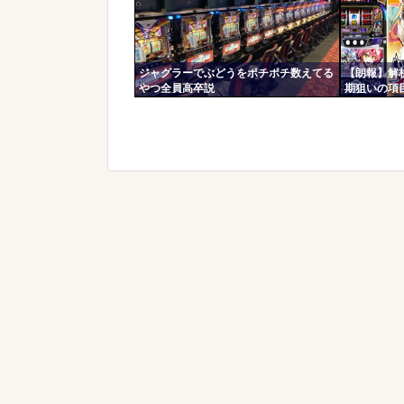
ジャグラーでぶどうをポチポチ数えてる
【朗報】解
やつ全員高卒説
期狙いの項
採用