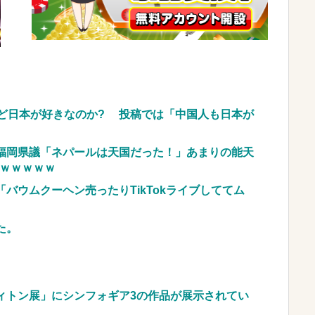
、チェンソーで竹を切るだけで600万再生を突破してし
w w w w w w w
NEW!
車のレンタル 五所川原 青森
JpnI) Part6 みんなの予想
ほど日本が好きなのか? 投稿では「中国人も日本が
福岡県議「ネパールは天国だった！」あまりの能天
ｗｗｗｗｗｗ
バウムクーヘン売ったりTikTokライブしててム
た。
ィトン展」にシンフォギア3の作品が展示されてい