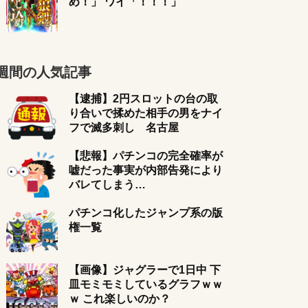
め！」 ワイ「！！！」
週間の人気記事
【逮捕】2円スロットの台の取
り合いで揉めた相手の男をナイ
フで滅多刺し 名古屋
【悲報】パチンコの完全確率が
嘘だった事実が内部告発により
バレてしまう…
パチンコ化したジャンプ系の版
権一覧
【画像】ジャグラーで1日中 下
皿モミモミしているグラフｗｗ
ｗ これ楽しいのか？