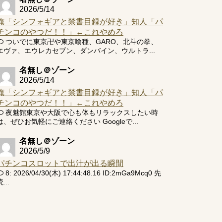
2026/5/14
俺「シンフォギアと禁書目録が好き」知人「パ
チンコのやつだ！！」←これやめろ
ついでに東京卍や東京喰種、GARO、北斗の拳、
エヴァ、エウレカセブン、ダンバイン、ウルトラ...
名無し＠ゾーン
2026/5/14
俺「シンフォギアと禁書目録が好き」知人「パ
チンコのやつだ！！」←これやめろ
夜魅館東京や大阪で心も体もリラックスしたい時
は、ぜひお気軽にご連絡ください Googleで...
名無し＠ゾーン
2026/5/9
パチンコスロットで出汁が出る瞬間
8: 2026/04/30(木) 17:44:48.16 ID:2mGa9Mcq0 先
...