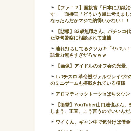
【ファ！？】面接官「日本に刀鍛冶
す」 面接官「どういう風に考えまし
なったんだがマジで納得いかない！！
【悲報】82歳無職さん、パチンコ
た挙句警察に相談されて逮捕
連れ打ちしてるクソガキ「ヤバい！
語彙力無さすぎだろｗｗｗ
【画像】アイドルのオフ会の光景、レベチw 
Lパチスロ 革命機ヴァルヴレイヴ
のミニゲームも搭載されている模様
アロマティックトークinぱちタウン
【衝撃】YouTuber山口達也さん
しまう←正直、こう言うのでいいんだよなw 
ワイくん、ギャン中で気付けば借金1