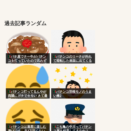
過去記事ランダム
パチ屋でチー牛がパチン
パチンコのリーチが外れ
コを打っていたので思わず
て暗転した画面に出てくる
頭に血が昇り台に顔面を叩
人いるじゃん？
きつけた
パチンコ打ってるんやが
パチンコ羽根モノのうま
両隣にガチでキモい きて最
い棒2
悪すぎる
パチンコは適度に楽しむ
こち亀の中川ってパチン
遊びです←月3万円くらい
コ屋も経営してるのかよ