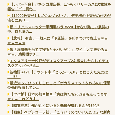
【レバー不良】パチンコ屋店長、Lからくりサーカス2の故障を
報告「ゴミ買わ...
【14000枚乗せ】Lゴジエヴァ2さん、デモ機の上乗せの仕方が
流石にあり...
新・リアルスロッター軍団黒バラ #220【かなり難しい展開の
中、持ち味の...
【悲報】 有吉、一般人に「ド正論」を叩きつけて炎上ｗｗｗ
ｗｗｗｗｗ
敵「扇風機を当てて寝るとヤバいぞ！」 ワイ「大丈夫やろｗ
ｗｗ」扇風機ポチ...
エクスアリーナ松戸がディスクアップ2を撤去したらしくディ
スクアッパーさん...
波物語 #171【ラウンド中『どっかーん!!』と聴こえた先には
──!!?...
最近知ってびっくりしたこと『ポカリスエットを作るのに億単
位先行投資してい...
【ヤバ杉】日本の無車検車「実は俺たち20万台も走ってます
ｗ」←これどうす...
【閲覧注意】俺が近くにいると機械が壊れるんだけどさ
【画像】ペプシコーラ社、「こういうのでいいんだよ」な新商