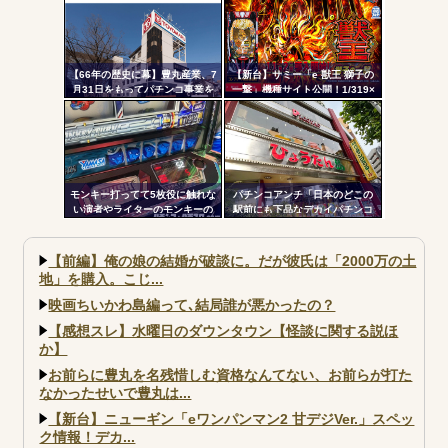
【66年の歴史に幕】豊丸産業、7
【新台】サミー「e 獣王 獅子の
月31日をもってパチンコ事業を
一撃」機種サイト公開！1/319×
停止へ ナナシーやコマコマ倶
ドデカSTRAIGHT、右の1/2で平
楽部マやウィッチブレイド…た
均9,800個のサバチャンに突入
くさんの名機をありがとう
モンキー打ってて5枚役に触れな
パチンコアンチ「日本のどこの
い演者やライターのモンキーの
駅前にも下品なデカイパチンコ
講釈とか薄寒いだけだよな
屋があって恥ずかしい」
【前編】俺の娘の結婚が破談に。だが彼氏は「2000万の土
地」を購入。こじ...
映画ちいかわ島編って､結局誰が悪かったの？
【感想スレ】水曜日のダウンタウン【怪談に関する説ほ
か】
お前らに豊丸を名残惜しむ資格なんてない、お前らが打た
なかったせいで豊丸は...
【新台】ニューギン「eワンパンマン2 甘デジVer.」スペッ
ク情報！デカ...