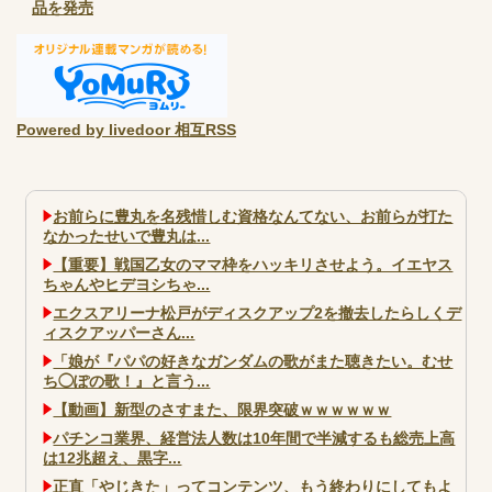
品を発売
Powered by livedoor 相互RSS
お前らに豊丸を名残惜しむ資格なんてない、お前らが打た
なかったせいで豊丸は...
【重要】戦国乙女のママ枠をハッキリさせよう。イエヤス
ちゃんやヒデヨシちゃ...
エクスアリーナ松戸がディスクアップ2を撤去したらしくデ
ィスクアッパーさん...
「娘が『パパの好きなガンダムの歌がまた聴きたい。むせ
ち◯ぽの歌！』と言う...
【動画】新型のさすまた、限界突破ｗｗｗｗｗｗ
パチンコ業界、経営法人数は10年間で半減するも総売上高
は12兆超え、黒字...
正直「やじきた」ってコンテンツ、もう終わりにしてもよ