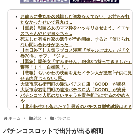
服着て来る奴ｗｗｗｗｗｗｗ
80%！？ここが一番出会えま
ツー
ｗｗｗｗｗ
す
ル
お前らに豊丸を名残惜しむ資格なんてない、お前らが打
たなかったせいで豊丸は...
【重要】戦国乙女のママ枠をハッキリさせよう。イエヤ
スちゃんやヒデヨシちゃ...
死去した有名作家の遺作が予約開始、すると『信じられ
ない問い合わせがあった...
【本日終了】人気ラブコメ漫画『ギャルごはん』が「全
巻70％」オフ、『ジャ...
【緊急】爆美女「すみません。砲弾3つ持ってきました」
警察「！？」自衛隊「...
【悲報】ちいかわの映画を見たイラン人が激怒｢子供に見
せる内容じゃない｡悪...
大阪市宗右衛門町の違法パチスロ店「GOOD」が摘発
大阪市宗右衛門町の違法パチスロ店「GOOD」が摘発
パチンコで人気のないキャラを青色担当にするのやめろ
や
【北斗転生2も落ちた？】最近のパチスロ型式試験はミミ
ズ的な何かが通りにく...
無職のパチンコカス(22)なんやが、ワイの人生どれくら
ホーム
雑談
パチスロ
いヤバいか教えて？...
AngelBeats!とかいうクソアニメの思い出ｗｗｗ
パチンコスロットで出汁が出る瞬間