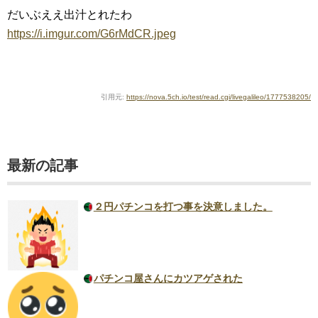
だいぶええ出汁とれたわ
https://i.imgur.com/G6rMdCR.jpeg
引用元:
https://nova.5ch.io/test/read.cgi/livegalileo/1777538205/
最新の記事
２円パチンコを打つ事を決意しました。
パチンコ屋さんにカツアゲされた