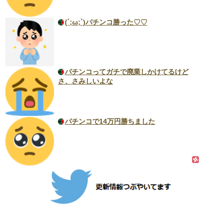
(´;ω;`)パチンコ勝った♡♡
パチンコってガチで廃業しかけてるけど
さ、さみしいよな
パチンコで14万円勝ちました