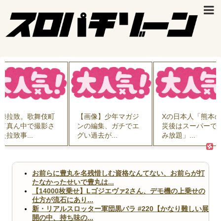
録拉致。歌舞伎町
【画像】少年マガジ
Xの日本人「熊本
ド真ん中で撮影さ
ンの編集、ガチでエ
災後はスーパーで
た拉致事...
グい過去が...
み放題」...
お前らに豊丸を名残惜しむ資格なんてない、お前らが打
たなかったせいで豊丸は...
【14000枚乗せ】Lゴジエヴァ2さん、デモ機の上乗せの
仕方が流石にあり...
新・リアルスロッター軍団黒バラ #220【かなり難しい展
開の中、持ち味の...