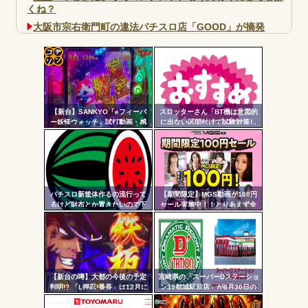
くね？
大阪市宗右衛門町の違法パチスロ店「GOOD」が摘発
パチンコで人気のないキャラを青色担当にするのやめろや
ワイ、パチンコ屋店員の目の前で会員カードを握り潰し
「今までありがとう」と...
コテ
無職のパチンコカス(22)なんやが、ワイの人生どれくらい
リン
ヤバいか教えて？...
【新台】SANKYO「eフィーバ
スロッターさん「BT機は意図的
- 固
AngelBeats!とかいうクソアニメの思い出ｗｗｗ
ー妖怪ウォッチ」試打動画・感
に出ない区間付けて試験対策し
想まとめ！流石にこれは覇権だ
てそうな気がする」
定リ
ろ！SSS評価
ンク
自動
更新
パチスロ新筐体作るの流行って
【期間限定】MGS動画が100円
Powered by livedoor 相互RSS
るけど財布とか置きたいので下
セール実施中！！とりあえず全
ツー
皿とか今まで通りがいいわ
部買うやろｗｗｗｗｗ
ル
【新台の噂】大都の今後の予定
宮崎県の「スーパーDステーショ
判明!? 「L押忍!番長」は12月に
ン39都城駅前店」が8月30日の
登場か
営業をもって閉店へ