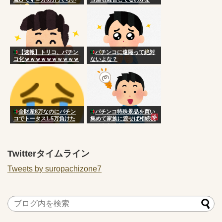
かな
【速報】トリコ、パチン
パチンコに遠隔って絶対
コ化ｗｗｗｗｗｗｗｗｗｗ
ないよな？
ｗｗｗｗｗｗｗｗｗｗｗｗ
ｗｗｗｗｗ
全財産8万なのにパチン
パチンコ特殊景品を買い
コでトータス1.5万負けた
集めて家族に渡せば相続税
www
かからなくない？
[422186189]
Twitterタイムライン
Tweets by suropachizone7