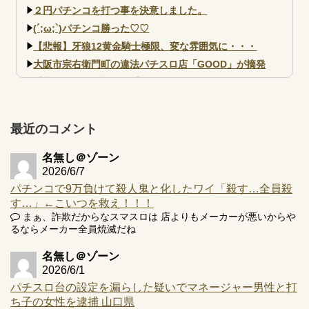
２円パチンコを打つ事を決意しました。
(´;ω;`)パチンコ勝った♡♡
【悲報】牙狼12黄金騎士極限、変な雰囲気に・・・
大阪市宗右衛門町の違法パチスロ店「GOOD」が摘発
【北斗転生2も落ちた？】最近のパチスロ型式試験はミミズ
的な何かが通りにく...
【実戦報告】e黄門ちゃま寿限無 初日の評判まとめ！コン
プ報告あり！弱予告...
最近のコメント
アズールレーン スロット評価はコイン持ちの悪い疑似ボ天
井の軽い絆？
名無し＠ゾーン
2026/6/7
パチンコで9万負けて殺人鬼と化したワイ「殺す…全員殺
す…」←こいつを救え！！！
まぁ、詐欺だからなスマスロは 店よりもメーカーが悪いからや
るならメーカー全員焼滅だね
Powered by livedoor 相互RSS
名無し＠ゾーン
2026/6/1
パチスロ台の設定を漏らした疑いでマネージャー男性と打
ち子の女性を逮捕 山口県