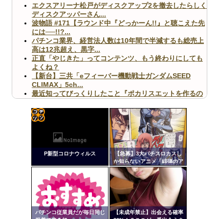
エクスアリーナ松戸がディスクアップ2を撤去したらしく
ディスクアッパーさん...
波物語 #171【ラウンド中『どっかーん!!』と聴こえた先
には──!!?...
パチンコ業界、経営法人数は10年間で半減するも総売上
高は12兆超え、黒字...
正直「やじきた」ってコンテンツ、もう終わりにしても
よくね？
【新台】三共「eフィーバー機動戦士ガンダムSEED
CLIMAX」5ch...
最近知ってびっくりしたこと『ポカリスエットを作るの
に億単位先行投資してい...
【ヤバ杉】日本の無車検車「実は俺たち20万台も走って
ますｗ」←これどうす...
【閲覧注意】俺が近くにいると機械が壊れるんだけどさ
コテ
【画像】ペプシコーラ社、「こういうのでいいんだよ」
リン
な新商品を発売
P新型コロナウィルス
【急募】3大パチスロカスし
- 固
か知らないアニメ「緋弾のア
リア」「百花繚乱サムライガ
定リ
ールズ」
ンク
自動
Powered by livedoor 相互RSS
更新
パチンコ従業員だが毎日同じ
【未成年禁止】出会える確率