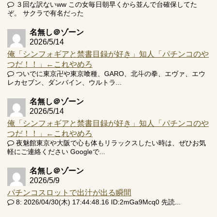
３回な訳ないww この女毎日朝早くから並んで台確保してた
ぞ。 サクラで有名だった
名無し＠ゾーン
2026/5/14
俺「シンフォギアと禁書目録が好き」知人「パチンコのや
つだ！！」←これやめろ
ついでに東京卍や東京喰種、GARO、北斗の拳、エヴァ、エウ
レカセブン、ダンバイン、ウルトラ...
名無し＠ゾーン
2026/5/14
俺「シンフォギアと禁書目録が好き」知人「パチンコのや
つだ！！」←これやめろ
夜魅館東京や大阪で心も体もリラックスしたい時は、ぜひお気
軽にご連絡ください Googleで...
名無し＠ゾーン
2026/5/9
パチンコスロットで出汁が出る瞬間
8: 2026/04/30(木) 17:44:48.16 ID:2mGa9Mcq0 先読...