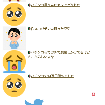
パチンコ屋さんにカツアゲされた
(´;ω;`)パチンコ勝った♡♡
パチンコってガチで廃業しかけてるけど
さ、さみしいよな
パチンコで14万円勝ちました