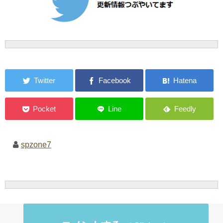
spzone7