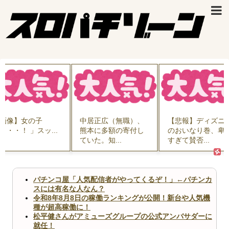
画像】女の子
中居正広（無職）、
【悲報】ディズニ
・・・！ 」スッ...
熊本に多額の寄付し
のおいなり巻、卑
ていた。知...
すぎて賛否...
パチンコ屋「人気配信者がやってくるぞ！」←パチンカ
スには有名な人なん？
令和8年8月8日の稼働ランキングが公開！新台や人気機
種が超高稼働に！
松平健さんがアミューズグループの公式アンバサダーに
就任！