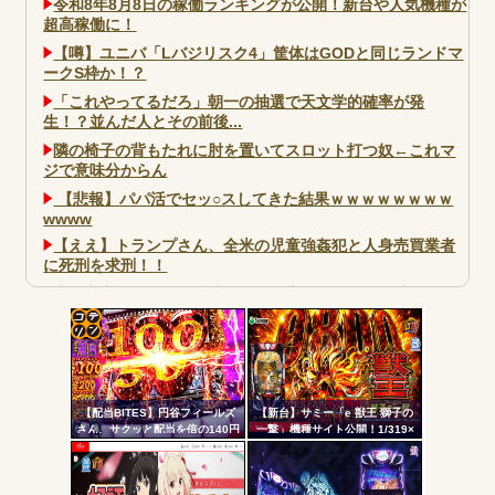
令和8年8月8日の稼働ランキングが公開！新台や人気機種が
超高稼働に！
【噂】ユニバ「Lバジリスク4」筐体はGODと同じランドマ
ークS枠か！？
「これやってるだろ」朝一の抽選で天文学的確率が発
生！？並んだ人とその前後...
隣の椅子の背もたれに肘を置いてスロット打つ奴←これマ
ジで意味分からん
【悲報】パパ活でセッ○スしてきた結果ｗｗｗｗｗｗｗｗ
wwww
【ええ】トランプさん、全米の児童強姦犯と人身売買業者
に死刑を求刑！！
大阪市宗右衛門町の違法パチスロ店「GOOD」が摘発
パチンコで人気のないキャラを青色担当にするのやめろや
ワイ、パチンコ屋店員の目の前で会員カードを握り潰し
コテ
「今までありがとう」と...
リン
無職のパチンコカス(22)なんやが、ワイの人生どれくらい
【配当BITES】円谷フィールズ
【新台】サミー「e 獣王 獅子の
- 固
ヤバいか教えて？...
さん、サクッと配当を倍の140円
一撃」機種サイト公開！1/319×
AngelBeats!とかいうクソアニメの思い出ｗｗｗ
に爆上げ。ストップ高へ【株価
ドデカSTRAIGHT、右の1/2で平
定リ
飛行隊】
均9,800個のサバチャンに突入
ンク