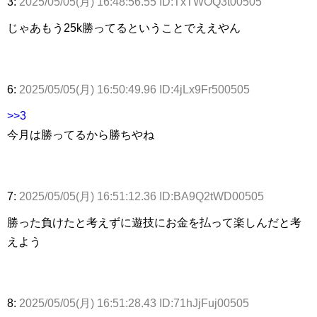
3:
2025/05/05(月) 16:48:56.55 ID:TxTWOQ3t00505
じゃあもう25k勝ってるということでええやん
6:
2025/05/05(月) 16:50:49.96 ID:4jLx9Fr500505
>>3
今月は勝ってるから勝ちやね
7:
2025/05/05(月) 16:51:12.36 ID:BA9Q2tWD00505
勝った負けたと考えずに遊技にお金を払って楽しんだと考
えよう
8:
2025/05/05(月) 16:51:28.43 ID:71hJjFuj00505