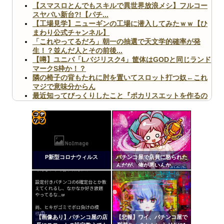
【スマスロとんでもスキルで異世界放浪メシ】フルコー
スヤバい新台?!【パチ...
【工場見学】ニューギンの工場に潜入してみたｗｗ【ひ
まわり公式チャンネル】
「これやってるだろ」朝一の抽選で天文学的確率が発
生！？並んだ人とその前後...
【噂】ユニバ「Lバジリスク4」筐体はGODと同じランド
マークS枠か！？
隣の椅子の背もたれに肘を置いてスロット打つ奴←これ
マジで意味分からん
最近知ってびっくりしたこと『ポカリスエットを作るの
に億単位先行投資してい...
【ヤバ杉】日本の無車検車「実は俺たち20万台も走って
ますｗ」←これどうす...
【閲覧注意】俺が近くにいると機械が壊れるんだけどさ
コテ
【画像】ペプシコーラ社、「こういうのでいいんだよ」
リン
な新商品を発売
P新型コロナウィルス
パチンコ屋で店員に怒られた
- 固
んだが、俺が悪いんか、、、
定リ
ンク
自動
Powered by livedoor 相互RSS
更新
【画像あり】パチンコ屋の店
【悲報】ワイ、パチンコ屋で