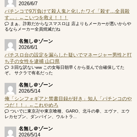
2026/6/7
パチンコで9万負けて殺人鬼と化したワイ「殺す…全員殺
す…」←こいつを救え！！！
まぁ、詐欺だからなスマスロは 店よりもメーカーが悪いからや
Powered by livedoor 相互RSS
るならメーカー全員焼滅だね
名無し＠ゾーン
2026/6/1
パチスロ台の設定を漏らした疑いでマネージャー男性と打
ち子の女性を逮捕 山口県
３回な訳ないww この女毎日朝早くから並んで台確保してた
ぞ。 サクラで有名だった
名無し＠ゾーン
2026/5/14
俺「シンフォギアと禁書目録が好き」知人「パチンコのや
つだ！！」←これやめろ
ついでに東京卍や東京喰種、GARO、北斗の拳、エヴァ、エウ
レカセブン、ダンバイン、ウルトラ...
名無し＠ゾーン
2026/5/14