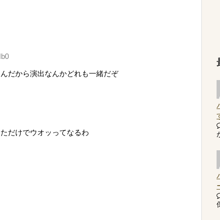
Nb0
るんだから演出なんかどれも一緒だぞ
出ただけでウオッってなるわ