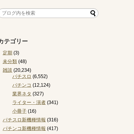
カテゴリー
定期
(3)
未分類
(48)
雑談
(20,234)
パチスロ
(6,552)
パチンコ
(12,124)
業界ネタ
(327)
ライター・演者
(341)
小冊子
(16)
パチスロ新機種情報
(316)
パチンコ新機種情報
(417)