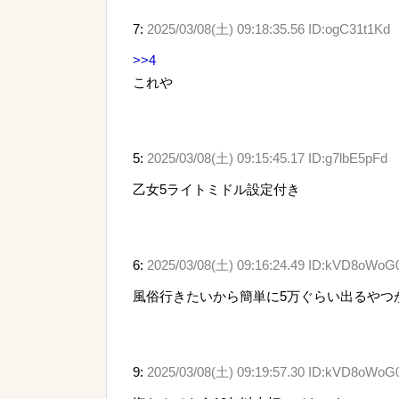
7:
2025/03/08(土) 09:18:35.56 ID:ogC31t1Kd
>>4
これや
5:
2025/03/08(土) 09:15:45.17 ID:g7lbE5pFd
乙女5ライトミドル設定付き
6:
2025/03/08(土) 09:16:24.49 ID:kVD8oWoG
風俗行きたいから簡単に5万ぐらい出るやつ
9:
2025/03/08(土) 09:19:57.30 ID:kVD8oWoG