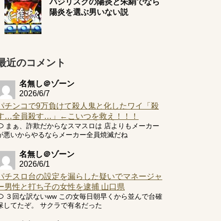
バジリスクの陽炎と朱絹でなら
陽炎を選ぶ男いない説
最近のコメント
名無し＠ゾーン
2026/6/7
パチンコで9万負けて殺人鬼と化したワイ「殺
す…全員殺す…」←こいつを救え！！！
まぁ、詐欺だからなスマスロは 店よりもメーカー
が悪いからやるならメーカー全員焼滅だね
名無し＠ゾーン
2026/6/1
パチスロ台の設定を漏らした疑いでマネージャ
ー男性と打ち子の女性を逮捕 山口県
３回な訳ないww この女毎日朝早くから並んで台確
保してたぞ。 サクラで有名だった