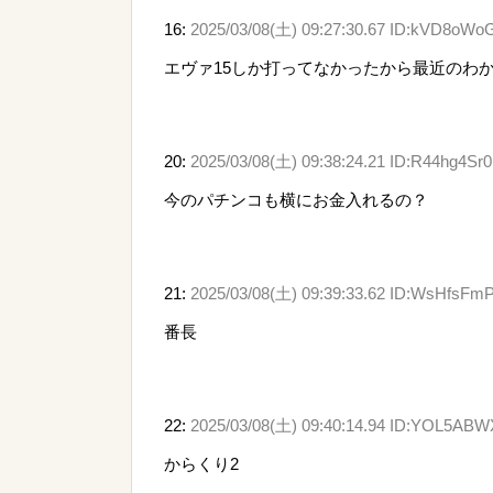
16:
2025/03/08(土) 09:27:30.67 ID:kVD8oWo
エヴァ15しか打ってなかったから最近のわ
20:
2025/03/08(土) 09:38:24.21 ID:R44hg4Sr0
今のパチンコも横にお金入れるの？
21:
2025/03/08(土) 09:39:33.62 ID:WsHfsFm
番長
22:
2025/03/08(土) 09:40:14.94 ID:YOL5ABW
からくり2