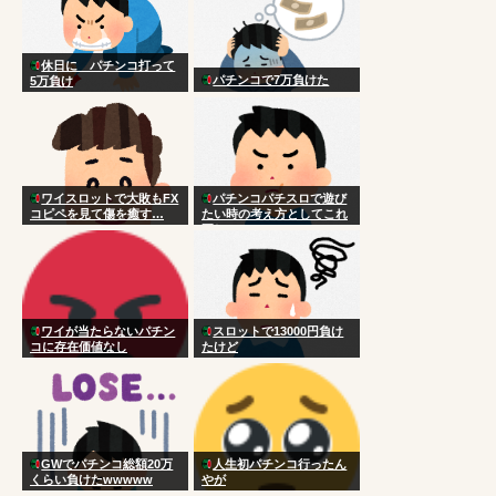
休日に パチンコ打って
パチンコで7万負けた
5万負け
ワイスロットで大敗もFX
パチンコパチスロで遊び
コピペを見て傷を癒す…
たい時の考え方としてこれ
正しい？
ワイが当たらないパチン
スロットで13000円負け
コに存在価値なし
たけど
GWでパチンコ総額20万
人生初パチンコ行ったん
くらい負けたwwwww
やが