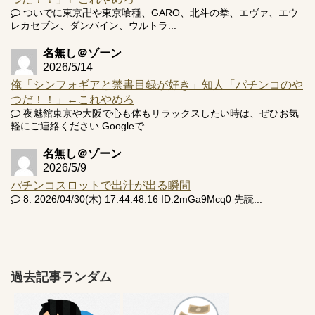
ついでに東京卍や東京喰種、GARO、北斗の拳、エヴァ、エウ
レカセブン、ダンバイン、ウルトラ...
名無し＠ゾーン
2026/5/14
俺「シンフォギアと禁書目録が好き」知人「パチンコのや
つだ！！」←これやめろ
夜魅館東京や大阪で心も体もリラックスしたい時は、ぜひお気
軽にご連絡ください Googleで...
名無し＠ゾーン
2026/5/9
パチンコスロットで出汁が出る瞬間
8: 2026/04/30(木) 17:44:48.16 ID:2mGa9Mcq0 先読...
過去記事ランダム