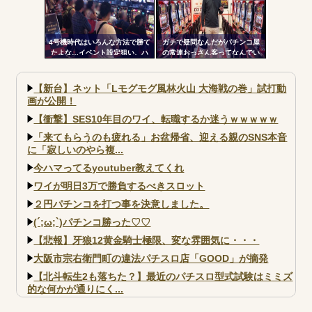
4号機時代はいろんな方法で勝て
ガチで疑問なんだがパチンコ屋
たよな…イベント設定狙い、ハ
の常連おっさん客ってなんでい
イエナ、超技術介入機、新装狙
つも同じ服着てるの？
い…
【新台】ネット「Lモグモグ風林火山 大海戦の巻」試打動
画が公開！
【衝撃】SES10年目のワイ、転職するか迷うｗｗｗｗｗ
「来てもらうのも疲れる」お盆帰省、迎える親のSNS本音
に「寂しいのやら複...
今ハマってるyoutuber教えてくれ
ワイが明日3万で勝負するべきスロット
２円パチンコを打つ事を決意しました。
(´;ω;`)パチンコ勝った♡♡
【悲報】牙狼12黄金騎士極限、変な雰囲気に・・・
大阪市宗右衛門町の違法パチスロ店「GOOD」が摘発
【北斗転生2も落ちた？】最近のパチスロ型式試験はミミズ
的な何かが通りにく...
【実戦報告】e黄門ちゃま寿限無 初日の評判まとめ！コン