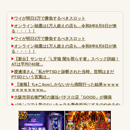
ワイが明日3万で勝負するべきスロット
オンライン抽選は1万人超えの店も…令和8年8月8日が来
る・・・！！
ワイが明日3万で勝負するべきスロット
オンライン抽選は1万人超えの店も…令和8年8月8日が来
る・・・！！
【新台】サンセイ「L牙狼 闇を照らす者」スペック詳細！
ATは平均740枚...
渡邊渚さん「私がPTSDと診断された当時、世間はまだ
PTSDという言葉は...
【速報】ち●こ4cmしかないから病院行った結果ｗｗｗｗ
ｗｗｗｗｗｗｗw...
大阪市宗右衛門町の違法パチスロ店「GOOD」が摘発
パチンコで人気のないキャラを青色担当にするのやめろや
ワイ、パチンコ屋店員の目の前で会員カードを握り潰し
「今までありがとう」と...
コテ
無職のパチンコカス(22)なんやが、ワイの人生どれくらい