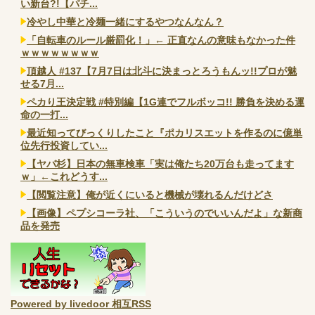
い新台?!【パチ...
冷やし中華と冷麺一緒にするやつなんなん？
「自転車のルール厳罰化！」← 正直なんの意味もなかった件
ｗｗｗｗｗｗｗｗ
頂越人 #137【7月7日は北斗に決まっとろうもんッ!!プロが魅
せる7月...
ペカり王決定戦 #特別編【1G連でフルボッコ!! 勝負を決める運
命の一打...
最近知ってびっくりしたこと『ポカリスエットを作るのに億単
位先行投資してい...
【ヤバ杉】日本の無車検車「実は俺たち20万台も走ってます
ｗ」←これどうす...
【閲覧注意】俺が近くにいると機械が壊れるんだけどさ
【画像】ペプシコーラ社、「こういうのでいいんだよ」な新商
品を発売
Powered by livedoor 相互RSS