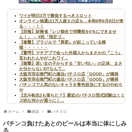
けど社会勉強で少しやってみ
の進撃スペック
ツー
るか」←これが全ての始まり
だった
ル
ワイが明日3万で勝負するべきスロット
オンライン抽選は1万人超えの店も…令和8年8月8日が来
る・・・！！
【悲報】財務省「レジ都合で消費税を0％にできませ
ん！」 → X民「指定ゴ...
【衝撃】ブラジルで『異変』が起こっている模
様・・・・・・
【驚愕】マチアプで会った外国人からまさかの『こう』
言われたんやがこれワイ...
【衝撃】若い女の子からする「甘い匂い」の正体、まさ
か分からないDTなんて...
大阪市宗右衛門町の違法パチスロ店「GOOD」が摘発
大阪市宗右衛門町の違法パチスロ店「GOOD」が摘発
パチンコで人気のないキャラを青色担当にするのやめろ
や
【北斗転生2も落ちた？】最近のパチスロ型式試験はミミ
ズ的な何かが通りにく...
無職のパチンコカス(22)なんやが、ワイの人生どれくら
いヤバいか教えて？...
ホーム
雑談
パチスロ
AngelBeats!とかいうクソアニメの思い出ｗｗｗ
パチンコ負けたあとのビールは本当に体にしみ
る