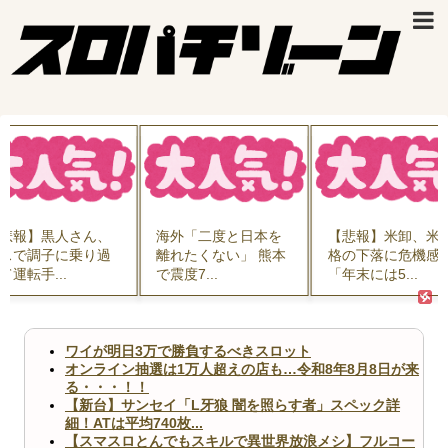
悲報】黒人さん、
海外「二度と日本を
【悲報】米卸、米
スで調子に乗り過
離れたくない」 熊本
格の下落に危機感
て運転手...
で震度7...
「年末には5...
ワイが明日3万で勝負するべきスロット
オンライン抽選は1万人超えの店も…令和8年8月8日が来
る・・・！！
【新台】サンセイ「L牙狼 闇を照らす者」スペック詳
細！ATは平均740枚...
【スマスロとんでもスキルで異世界放浪メシ】フルコー