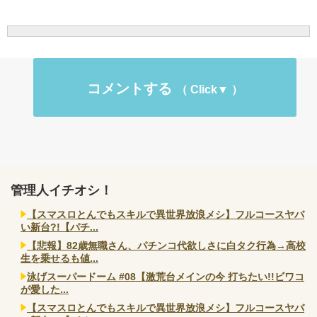
コメントする
管理人イチオシ！
【スマスロとんでもスキルで異世界放浪メシ】フルコースヤバ
い新台?!【パチ...
【悲報】82歳無職さん、パチンコ代欲しさに白タク行為→高校
生を乗せるも値...
泳げスーパードーム #08【激荒台メインの今 打ちたい!!ビワコ
が愛した...
【スマスロとんでもスキルで異世界放浪メシ】フルコースヤバ