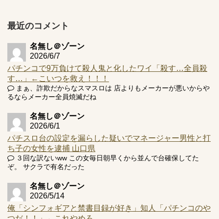
プ報告あり！弱予告...
アズールレーン スロット評価はコイン持ちの悪い疑似ボ天
最近のコメント
井の軽い絆？
名無し＠ゾーン
2026/6/7
パチンコで9万負けて殺人鬼と化したワイ「殺す…全員殺
す…」←こいつを救え！！！
Powered by livedoor 相互RSS
まぁ、詐欺だからなスマスロは 店よりもメーカーが悪いからや
るならメーカー全員焼滅だね
名無し＠ゾーン
2026/6/1
パチスロ台の設定を漏らした疑いでマネージャー男性と打
ち子の女性を逮捕 山口県
３回な訳ないww この女毎日朝早くから並んで台確保してた
ぞ。 サクラで有名だった
名無し＠ゾーン
2026/5/14
俺「シンフォギアと禁書目録が好き」知人「パチンコのや
つだ！！」←これやめろ