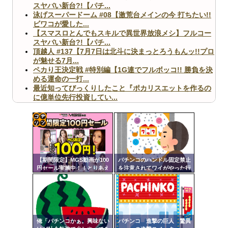
スヤバい新台?!【パチ...
泳げスーパードーム #08【激荒台メインの今 打ちたい!!
ビワコが愛した...
【スマスロとんでもスキルで異世界放浪メシ】フルコー
スヤバい新台?!【パチ...
頂越人 #137【7月7日は北斗に決まっとろうもんッ!!プロ
が魅せる7月...
ペカり王決定戦 #特別編【1G連でフルボッコ!! 勝負を決
める運命の一打...
最近知ってびっくりしたこと『ポカリスエットを作るの
に億単位先行投資してい...
【ヤバ杉】日本の無車検車「実は俺たち20万台も走って
ますｗ」←これどうす...
【閲覧注意】俺が近くにいると機械が壊れるんだけどさ
【画像】ペプシコーラ社、「こういうのでいいんだよ」
コテ
な新商品を発売
リン
【期間限定】MGS動画が100
パチンコのハンドル固定禁止
- 固
円セール実施中！！とりあえ
を注意されてワイがやった行
ず全部買うやろｗｗｗｗｗ
為
定リ
ンク
Powered by livedoor 相互RSS
自動
更新
俺「パチンコかぁ。興味ない
パチンコ 進撃の巨人 驚異