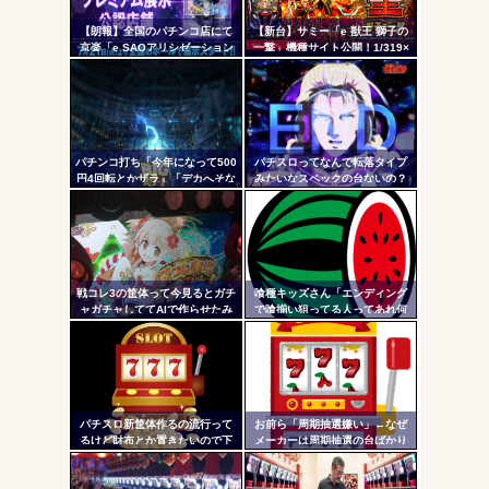
ヤバいか教えて？...
リン
AngelBeats!とかいうクソアニメの思い出ｗｗｗ
【朗報】全国のパチンコ店にて
【新台】サミー「e 獣王 獅子の
- 固
京楽「e SAOアリシゼーション
一撃」機種サイト公開！1/319×
夜空」のデモ機プレミアム展示
ドデカSTRAIGHT、右の1/2で平
定リ
が始まる！SAOファンは急
均9,800個のサバチャンに突入
ンク
げ！！！
自動
Powered by livedoor 相互RSS
更新
パチンコ打ち「今年になって500
パチスロってなんで転落タイプ
円4回転とかザラ」「デカへそな
みたいなスペックの台ないの？
ツー
のに10回転とかザラ」←これほ
んまかよ？
ル
戦コレ3の筐体って今見るとガチ
喰種キッズさん「エンディング
ャガチャしててAIで作らせたみ
で喰揃い狙ってる人ってあれ何
たいだよな
の意味があるの？」
パチスロ新筐体作るの流行って
お前ら「周期抽選嫌い」←なぜ
るけど財布とか置きたいので下
メーカーは周期抽選の台ばかり
皿とか今まで通りがいいわ
出すんだ？