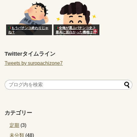
もうパチンコ終わりじゃ
全俺が選ぶパチンコ史上
ね？
最高に面白かった機種は初
代蒼穹のファフナーで良
い？
Twitterタイムライン
Tweets by suropachizone7
カテゴリー
定期
(3)
未分類
(48)